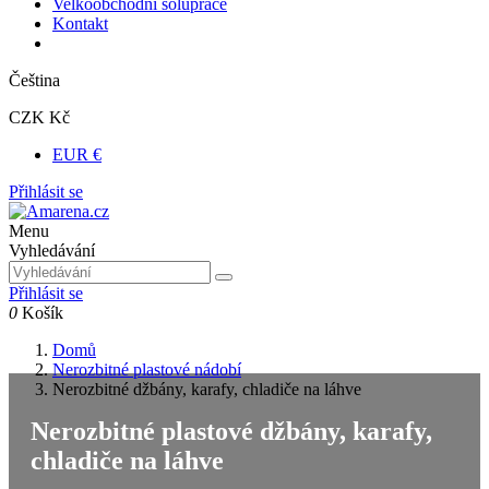
Velkoobchodní solupráce
Kontakt
Čeština
CZK Kč
EUR €
Přihlásit se
Menu
Vyhledávání
Přihlásit se
0
Košík
Domů
Nerozbitné plastové nádobí
Nerozbitné džbány, karafy, chladiče na láhve
Nerozbitné plastové džbány, karafy,
chladiče na láhve