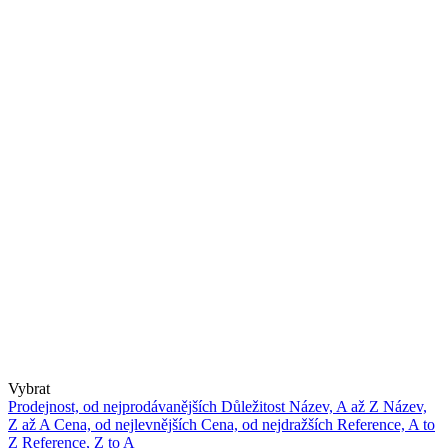
Vybrat
Prodejnost, od nejprodávanějších
Důležitost
Název, A až Z
Název,
Z až A
Cena, od nejlevnějších
Cena, od nejdražších
Reference, A to
Z
Reference, Z to A