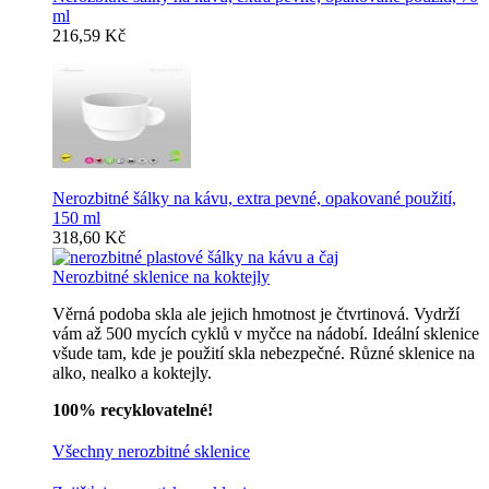
ml
216,59 Kč
Nerozbitné šálky na kávu, extra pevné, opakované použití,
150 ml
318,60 Kč
Nerozbitné sklenice na koktejly
Věrná podoba skla ale jejich hmotnost je čtvrtinová. Vydrží
vám až 500 mycích cyklů v myčce na nádobí. Ideální sklenice
všude tam, kde je použití skla nebezpečné. Různé sklenice na
alko, nealko a koktejly.
100% recyklovatelné!
Všechny nerozbitné sklenice