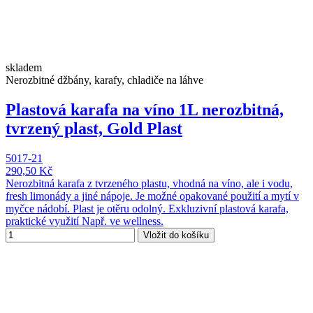
skladem
Nerozbitné džbány, karafy, chladiče na láhve
Plastová karafa na víno 1L nerozbitná,
tvrzený plast, Gold Plast
5017-21
290,50 Kč
Nerozbitná karafa z tvrzeného plastu, vhodná na víno, ale i vodu,
fresh limonády a jiné nápoje. Je možné opakované použití a mytí v
myčce nádobí. Plast je otěru odolný. Exkluzivní plastová karafa,
praktické využití Např. ve wellness.
Vložit do košíku