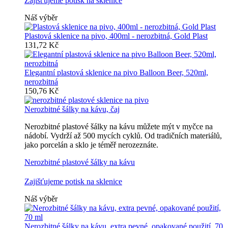
Zajišťujeme potisk na sklenice
Náš výběr
Plastová sklenice na pivo, 400ml - nerozbitná, Gold Plast
131,72 Kč
Elegantní plastová sklenice na pivo Balloon Beer, 520ml,
nerozbitná
150,76 Kč
Nerozbitné šálky na kávu, čaj
Nerozbitné plastové šálky na kávu můžete mýt v myčce na
nádobí. Vydrží až 500 mycích cyklů. Od tradičních materiálů,
jako porcelán a sklo je téměř nerozeznáte.
Nerozbitné plastové šálky na kávu
Zajišťujeme potisk na sklenice
Náš výběr
Nerozbitné šálky na kávu, extra pevné, opakované použití, 70