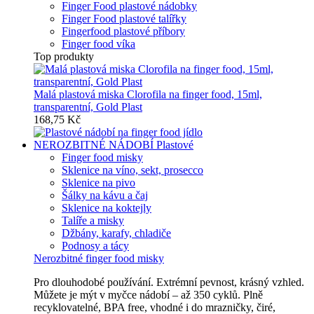
Finger Food plastové nádobky
Finger Food plastové talířky
Fingerfood plastové příbory
Finger food víka
Top produkty
Malá plastová miska Clorofila na finger food, 15ml,
transparentní, Gold Plast
168,75 Kč
NEROZBITNÉ NÁDOBÍ
Plastové
Finger food misky
Sklenice na víno, sekt, prosecco
Sklenice na pivo
Šálky na kávu a čaj
Sklenice na koktejly
Talíře a misky
Džbány, karafy, chladiče
Podnosy a tácy
Nerozbitné finger food misky
Pro dlouhodobé používání. Extrémní pevnost, krásný vzhled.
Můžete je mýt v myčce nádobí – až 350 cyklů. Plně
recyklovatelné, BPA free, vhodné i do mrazničky, čiré,