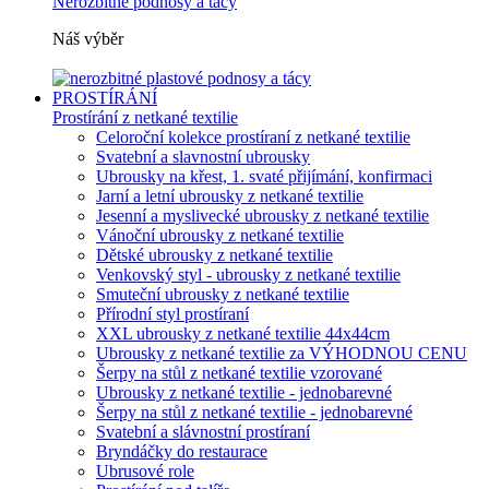
Nerozbitné podnosy a tácy
Náš výběr
PROSTÍRÁNÍ
Prostírání z netkané textilie
Celoroční kolekce prostíraní z netkané textilie
Svatební a slavnostní ubrousky
Ubrousky na křest, 1. svaté přijímání, konfirmaci
Jarní a letní ubrousky z netkané textilie
Jesenní a myslivecké ubrousky z netkané textilie
Vánoční ubrousky z netkané textilie
Dětské ubrousky z netkané textilie
Venkovský styl - ubrousky z netkané textilie
Smuteční ubrousky z netkané textilie
Přírodní styl prostíraní
XXL ubrousky z netkané textilie 44x44cm
Ubrousky z netkané textilie za VÝHODNOU CENU
Šerpy na stůl z netkané textilie vzorované
Ubrousky z netkané textilie - jednobarevné
Šerpy na stůl z netkané textilie - jednobarevné
Svatební a slávnostní prostíraní
Bryndáčky do restaurace
Ubrusové role