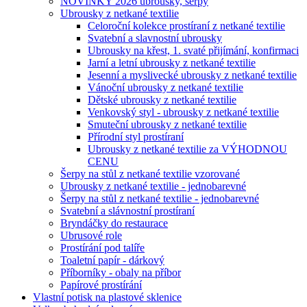
NOVINKY 2026 ubrousky, šerpy
Ubrousky z netkané textilie
Celoroční kolekce prostíraní z netkané textilie
Svatební a slavnostní ubrousky
Ubrousky na křest, 1. svaté přijímání, konfirmaci
Jarní a letní ubrousky z netkané textilie
Jesenní a myslivecké ubrousky z netkané textilie
Vánoční ubrousky z netkané textilie
Dětské ubrousky z netkané textilie
Venkovský styl - ubrousky z netkané textilie
Smuteční ubrousky z netkané textilie
Přírodní styl prostíraní
Ubrousky z netkané textilie za VÝHODNOU
CENU
Šerpy na stůl z netkané textilie vzorované
Ubrousky z netkané textilie - jednobarevné
Šerpy na stůl z netkané textilie - jednobarevné
Svatební a slávnostní prostíraní
Bryndáčky do restaurace
Ubrusové role
Prostírání pod talíře
Toaletní papír - dárkový
Příborníky - obaly na příbor
Papírové prostírání
Vlastní potisk na plastové sklenice