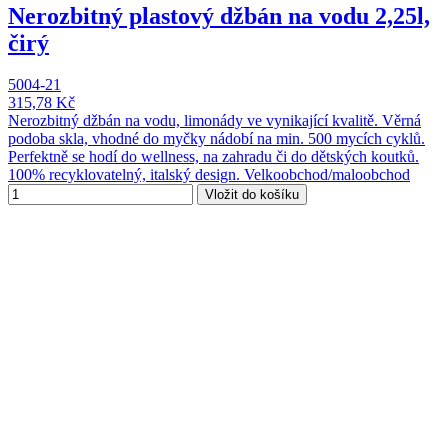
Nerozbitný plastový džbán na vodu 2,25l,
čirý
5004-21
315,78 Kč
Nerozbitný džbán na vodu, limonády ve vynikající kvalitě. Věrná
podoba skla, vhodné do myčky nádobí na min. 500 mycích cyklů.
Perfektně se hodí do wellness, na zahradu či do dětských koutků.
100% recyklovatelný, italský design. Velkoobchod/maloobchod
Vložit do košíku