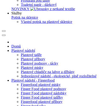
Prostírání pod talíře
Toaletní papír - dárkový
NOVINKY
Služby
Potisk na sklenice
Vlastní potisk na plastové sklenice
Domů
Plastové nádobí
Plastové talíře
Plastové příbory
Plastové podnosy - tácky
Plastové misky
Plastové chladiče na lahve a džbány
Jednorázové nádobí - ekologické, plně rozložitelné
Plastové nádobí - Fingerfood
Fingerfood plastové misky
Finger Food plastové podnosy
Finger Food plastové nádobky
Finger Food plastové talířky
Fingerfood plastové příbory
Finger food víka