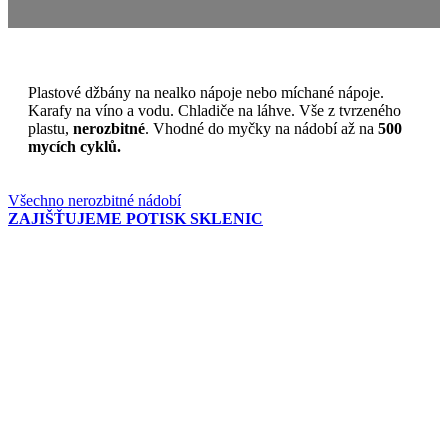
Plastové džbány na nealko nápoje nebo míchané nápoje.
Karafy na víno a vodu. Chladiče na láhve. Vše z tvrzeného
plastu,
nerozbitné
. Vhodné do myčky na nádobí až na
500
mycích cyklů.
Všechno nerozbitné nádobí
ZAJIŠŤUJEME POTISK SKLENIC