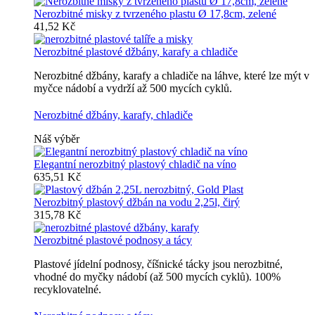
Nerozbitné misky z tvrzeného plastu Ø 17,8cm, zelené
41,52 Kč
Nerozbitné plastové džbány, karafy a chladiče
Nerozbitné džbány, karafy a chladiče na láhve, které lze mýt v
myčce nádobí a vydrží až 500 mycích cyklů.
Nerozbitné džbány, karafy, chladiče
Náš výběr
Elegantní nerozbitný plastový chladič na víno
635,51 Kč
Nerozbitný plastový džbán na vodu 2,25l, čirý
315,78 Kč
Nerozbitné plastové podnosy a tácy
Plastové jídelní podnosy, číšnické tácky jsou nerozbitné,
vhodné do myčky nádobí (až 500 mycích cyklů). 100%
recyklovatelné.