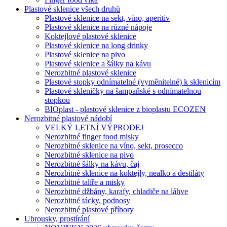
Plastové sklenice všech druhů
Plastové sklenice na sekt, víno, aperitiv
Plastové sklenice na různé nápoje
Koktejlové plastové sklenice
Plastové sklenice na long drinky
Plastové sklenice na pivo
Plastové sklenice a šálky na kávu
Nerozbitné plastové sklenice
Plastové stopky odnímatelné (vyměnitelné) k sklenicím
Plastové skleničky na šampaňské s odnímatelnou
stopkou
BIOplast - plastové sklenice z bioplastu ECOZEN
Nerozbitné plastové nádobí
VELKÝ LETNÍ VÝPRODEJ
Nerozbitné finger food misky
Nerozbitné sklenice na víno, sekt, prosecco
Nerozbitné sklenice na pivo
Nerozbitné šálky na kávu, čaj
Nerozbitné sklenice na koktejly, nealko a destiláty
Nerozbitné talíře a misky
Nerozbitné džbány, karafy, chladiče na láhve
Nerozbitné tácky, podnosy
Nerozbitné plastové příbory
Ubrousky, prostírání