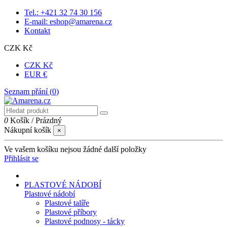
Tel.: +421 32 74 30 156
E-mail: eshop@amarena.cz
Kontakt
CZK Kč
CZK Kč
EUR €
Seznam přání (
0
)
0
Košík
/
Prázdný
Nákupní košík
×
Ve vašem košíku nejsou žádné další položky
Přihlásit se
PLASTOVÉ NÁDOBÍ
Plastové nádobí
Plastové talíře
Plastové příbory
Plastové podnosy - tácky