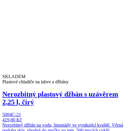
SKLADEM
Plastové chladiče na lahve a džbány
Nerozbitný plastový džbán s uzávěrem
2,25 l, čirý
5004C-21
419,80 Kč
Nerozbitný džbán na vodu, limonády ve vynikající kvalitě. Věrná
podoba skla, vhodná do myčky na min. 500 mycích cyklů.