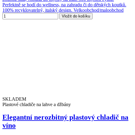
Perfektně se hodí do wellness, na zahradu či do dětských koutků.
100% recyklovatelný, italský design. Velkoobchod/maloobchod
Vložit do košíku
SKLADEM
Plastové chladiče na lahve a džbány
Elegantní nerozbitný plastový chladič na
víno