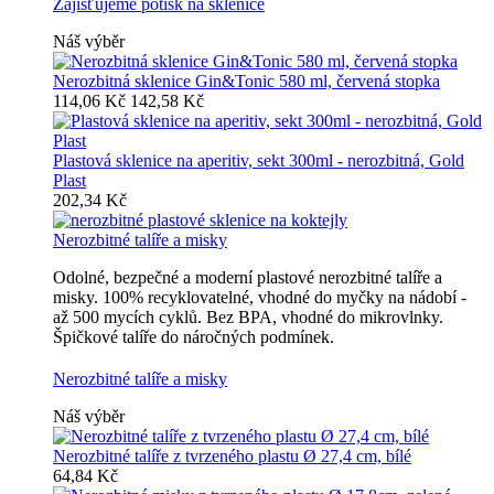
Zajišťujeme potisk na sklenice
Náš výběr
Nerozbitná sklenice Gin&Tonic 580 ml, červená stopka
114,06 Kč
142,58 Kč
Plastová sklenice na aperitiv, sekt 300ml - nerozbitná, Gold
Plast
202,34 Kč
Nerozbitné talíře a misky
Odolné, bezpečné a moderní plastové nerozbitné talíře a
misky. 100% recyklovatelné, vhodné do myčky na nádobí -
až 500 mycích cyklů. Bez BPA, vhodné do mikrovlnky.
Špičkové talíře do náročných podmínek.
Nerozbitné talíře a misky
Náš výběr
Nerozbitné talíře z tvrzeného plastu Ø 27,4 cm, bílé
64,84 Kč