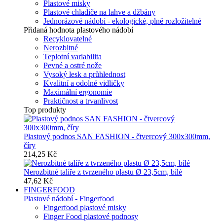
Plastové misky
Plastové chladiče na lahve a džbány
Jednorázové nádobí - ekologické, plně rozložitelné
Přidaná hodnota plastového nádobí
Recyklovatelné
Nerozbitné
Teplotní variabilita
Pevné a ostré nože
Vysoký lesk a průhlednost
Kvalitní a odolné vidličky
Maximální ergonomie
Praktičnost a trvanlivost
Top produkty
Plastový podnos SAN FASHION - čtvercový 300x300mm,
číry
214,25 Kč
Nerozbitné talíře z tvrzeného plastu Ø 23,5cm, bílé
47,62 Kč
FINGERFOOD
Plastové nádobí - Fingerfood
Fingerfood plastové misky
Finger Food plastové podnosy