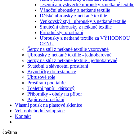
Jesenní a myslivecké ubrousky z netkané textilie
Vánoční ubrousky z netkané textilie
Dětské ubrousky z netkané textilie
Venkovský styl - ubrousky z netkané textilie
Smuteční ubrousky z netkané textilie
Přírodní styl prostíraní
Ubrousky z netkané textilie za VÝHODNOU
CENU
Šerpy na stůl z netkané textilie vzorované
Ubrousky z netkané textilie - jednobarevné
Šerpy na stůl z netkané textilie - jednobarevné
Svatební a slávnostní prostíraní
Bryndáčky do restaurace
Ubrusové role
Prostírání pod talíře
Toaletní papír - dárkový
Příborníky - obaly na příbor
Papírové prostírání
Vlastní potisk na plastové sklenice
Velkoobchodní solupráce
Kontakt
Čeština