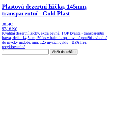
Plastová dezertní lžička, 145mm,
transparentní - Gold Plast
3814C
97,16 Kč
Kvalitní dezertní lžičky, extra pevné, TOP kvalita - transparentní
barva, délka 14,5 cm, 50 ks v balení - opakované použití - vhodné
do myčky nádobí, min. 125 mycích cyklů - BPA free,
recyklovatelné
Vložit do košíku