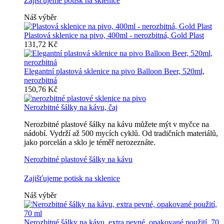
Zajišťujeme potisk na sklenice
Náš výběr
Plastová sklenice na pivo, 400ml - nerozbitná, Gold Plast
131,72 Kč
Elegantní plastová sklenice na pivo Balloon Beer, 520ml,
nerozbitná
150,76 Kč
Nerozbitné šálky na kávu, čaj
Nerozbitné plastové šálky na kávu můžete mýt v myčce na
nádobí. Vydrží až 500 mycích cyklů. Od tradičních materiálů,
jako porcelán a sklo je téměř nerozeznáte.
Nerozbitné plastové šálky na kávu
Zajišťujeme potisk na sklenice
Náš výběr
Nerozbitné šálky na kávu, extra pevné, opakované použití, 70