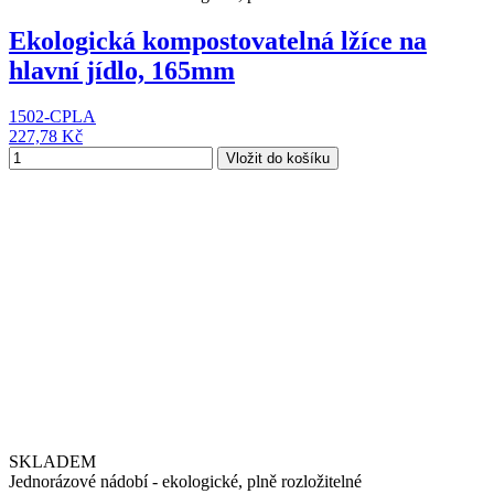
Ekologická kompostovatelná lžíce na
hlavní jídlo, 165mm
1502-CPLA
227,78 Kč
Vložit do košíku
SKLADEM
Jednorázové nádobí - ekologické, plně rozložitelné