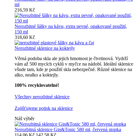
ml
216,59 Kč
Nerozbitné šálky na kávu, extra pevné, opakované použití,
150 ml
318,60 Kč
Nerozbitné sklenice na koktejly
Věrná podoba skla ale jejich hmotnost je čtvrtinová. Vydrží
vám až 500 mycích cyklů v myčce na nádobí. Ideální sklenice
všude tam, kde je použití skla nebezpečné. Různé sklenice na
alko, nealko a koktejly.
100% recyklovatelné!
Všechny nerozbitné sklenice
Zajišťujeme potisk na sklenice
Náš výběr
Nerozbitná sklenice Gin&Tonic 580 ml, červená stopka
114,06 Kč
142,58 Kč