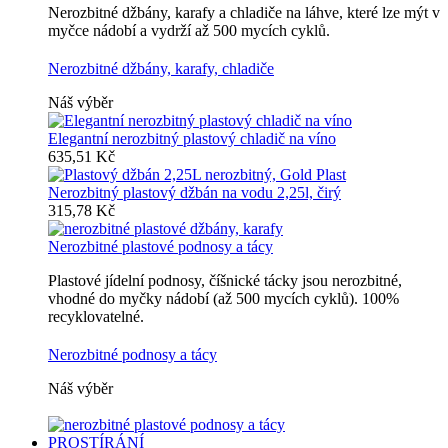
Nerozbitné džbány, karafy a chladiče na láhve, které lze mýt v
myčce nádobí a vydrží až 500 mycích cyklů.
Nerozbitné džbány, karafy, chladiče
Náš výběr
Elegantní nerozbitný plastový chladič na víno
635,51 Kč
Nerozbitný plastový džbán na vodu 2,25l, čirý
315,78 Kč
Nerozbitné plastové podnosy a tácy
Plastové jídelní podnosy, číšnické tácky jsou nerozbitné,
vhodné do myčky nádobí (až 500 mycích cyklů). 100%
recyklovatelné.
Nerozbitné podnosy a tácy
Náš výběr
PROSTÍRÁNÍ