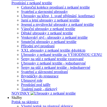
Prostírání z netkané textilie
Celoroční kolekce prostíraní z netkané textilie
Svatební a slavnostní ubrousky
Ubrousky na křest, 1. svaté přijímání, konfirmaci
Jarní a letní ubrousky z netkané textilie
Jesenní a myslivecké ubrousky z netkané textilie
Vánoční ubrousky z netkané textilie
Dětské ubrousky z netkané textilie
Venkovský styl - ubrousky z netkané textilie
Smuteční ubrousky z netkané textilie
Přírodní styl prostíraní
XXL ubrousky z netkané textilie 44x44cm
Ubrousky z netkané textilie za VÝHODNOU CENU
Šerpy na stůl z netkané textilie vzorované
Ubrousky z netkané textilie - jednobarevné
Šerpy na stůl z netkané textilie - jednobarevné
Svatební a slávnostní prostíraní
Bryndáčky do restaurace
Ubrusové role
Prostírání pod talíře
Toaletní papír - dárkový
NOVINKY
Služby
Potisk na sklenice
Vlastní potisk na plastové sklenice