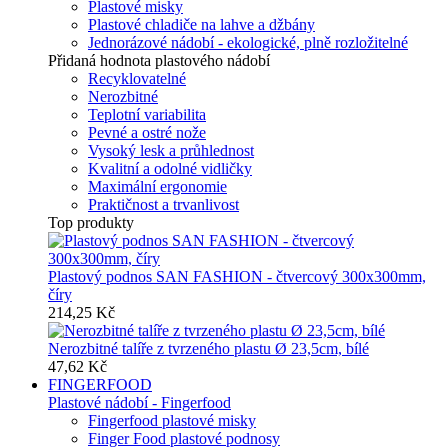
Plastové misky
Plastové chladiče na lahve a džbány
Jednorázové nádobí - ekologické, plně rozložitelné
Přidaná hodnota plastového nádobí
Recyklovatelné
Nerozbitné
Teplotní variabilita
Pevné a ostré nože
Vysoký lesk a průhlednost
Kvalitní a odolné vidličky
Maximální ergonomie
Praktičnost a trvanlivost
Top produkty
Plastový podnos SAN FASHION - čtvercový 300x300mm,
číry
214,25 Kč
Nerozbitné talíře z tvrzeného plastu Ø 23,5cm, bílé
47,62 Kč
FINGERFOOD
Plastové nádobí - Fingerfood
Fingerfood plastové misky
Finger Food plastové podnosy