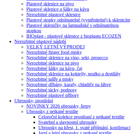
Plastové sklenice na pivo
Plastové sklenice a šálky na kávu
Nerozbitné plastové sklenice
Plastové stopky odnímatelné (vyměnitelné) k sklenicím
Plastové skleničky na šampaňské s odnímatelnou
stopkou
BIOplast - plastové sklenice z bioplastu ECOZEN
Nerozbitné plastové nádobí
VELKÝ LETNÍ VÝPRODEJ
Nerozbitné finger food misky
Nerozbitné sklenice na víno, sekt, prosecco
Nerozbitné sklenice na pivo
Nerozbitné šálky na kávu, čaj
Nerozbitné sklenice na koktejly, nealko a destiláty
Nerozbitné talíře a misky
Nerozbitné džbány, karafy, chladiče na láhve
Nerozbitné tácky, podnosy
Nerozbitné plastové příbory
Ubrousky, prostírání
NOVINKY 2026 ubrousky, šerpy
Ubrousky z netkané textilie
Celoroční kolekce prostíraní z netkané textilie
Svatební a slavnostní ubrousky
Ubrousky na křest, 1. svaté přijímání, konfirmaci
Jarní a letní ubrousky z netkané textilie