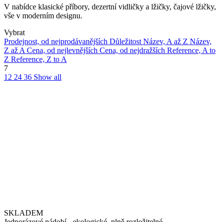
V nabídce klasické příbory, dezertní vidličky a lžičky, čajové lžičky,
vše v moderním designu.
Vybrat
Prodejnost, od nejprodávanějších
Důležitost
Název, A až Z
Název,
Z až A
Cena, od nejlevnějších
Cena, od nejdražších
Reference, A to
Z
Reference, Z to A
7
12
24
36
Show all
SKLADEM
Jednorázové nádobí - ekologické, plně rozložitelné