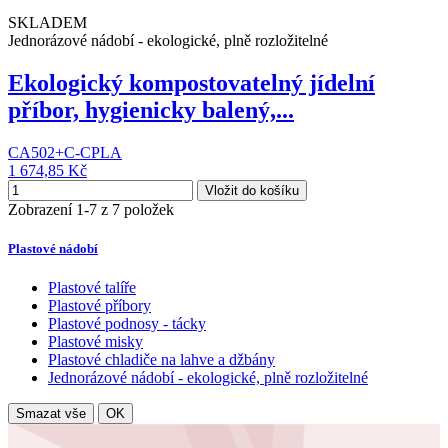
SKLADEM
Jednorázové nádobí - ekologické, plně rozložitelné
Ekologický kompostovatelný jídelní
příbor, hygienicky balený,...
CA502+C-CPLA
1 674,85 Kč
Vložit do košíku
Zobrazení 1-7 z 7 položek
Plastové nádobí
Plastové talíře
Plastové příbory
Plastové podnosy - tácky
Plastové misky
Plastové chladiče na lahve a džbány
Jednorázové nádobí - ekologické, plně rozložitelné
Smazat vše
OK