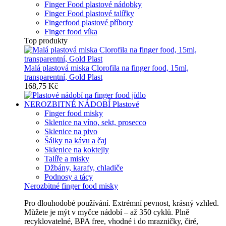
Finger Food plastové nádobky
Finger Food plastové talířky
Fingerfood plastové příbory
Finger food víka
Top produkty
Malá plastová miska Clorofila na finger food, 15ml,
transparentní, Gold Plast
168,75 Kč
NEROZBITNÉ NÁDOBÍ
Plastové
Finger food misky
Sklenice na víno, sekt, prosecco
Sklenice na pivo
Šálky na kávu a čaj
Sklenice na koktejly
Talíře a misky
Džbány, karafy, chladiče
Podnosy a tácy
Nerozbitné finger food misky
Pro dlouhodobé používání. Extrémní pevnost, krásný vzhled.
Můžete je mýt v myčce nádobí – až 350 cyklů. Plně
recyklovatelné, BPA free, vhodné i do mrazničky, čiré,