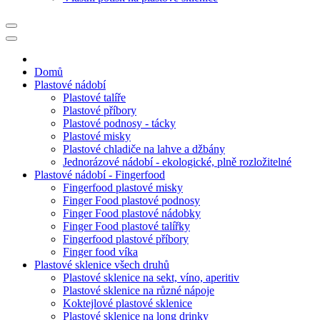
Domů
Plastové nádobí
Plastové talíře
Plastové příbory
Plastové podnosy - tácky
Plastové misky
Plastové chladiče na lahve a džbány
Jednorázové nádobí - ekologické, plně rozložitelné
Plastové nádobí - Fingerfood
Fingerfood plastové misky
Finger Food plastové podnosy
Finger Food plastové nádobky
Finger Food plastové talířky
Fingerfood plastové příbory
Finger food víka
Plastové sklenice všech druhů
Plastové sklenice na sekt, víno, aperitiv
Plastové sklenice na různé nápoje
Koktejlové plastové sklenice
Plastové sklenice na long drinky