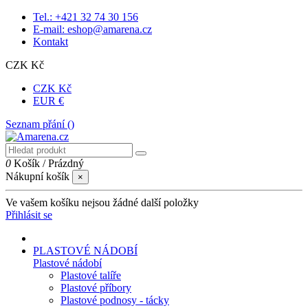
Tel.: +421 32 74 30 156
E-mail: eshop@amarena.cz
Kontakt
CZK Kč
CZK Kč
EUR €
Seznam přání (
)
0
Košík
/
Prázdný
Nákupní košík
×
Ve vašem košíku nejsou žádné další položky
Přihlásit se
PLASTOVÉ NÁDOBÍ
Plastové nádobí
Plastové talíře
Plastové příbory
Plastové podnosy - tácky