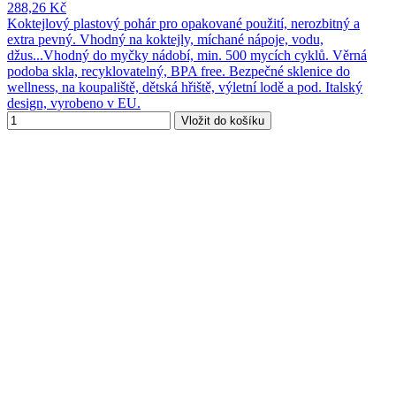
288,26 Kč
Koktejlový plastový pohár pro opakované použití, nerozbitný a
extra pevný. Vhodný na koktejly, míchané nápoje, vodu,
džus...Vhodný do myčky nádobí, min. 500 mycích cyklů. Věrná
podoba skla, recyklovatelný, BPA free. Bezpečné sklenice do
wellness, na koupaliště, dětská hřiště, výletní lodě a pod. Italský
design, vyrobeno v EU.
Vložit do košíku