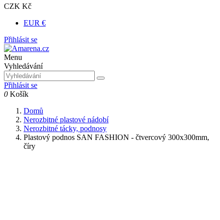
CZK Kč
EUR €
Přihlásit se
Menu
Vyhledávání
Přihlásit se
0
Košík
Domů
Nerozbitné plastové nádobí
Nerozbitné tácky, podnosy
Plastový podnos SAN FASHION - čtvercový 300x300mm,
číry