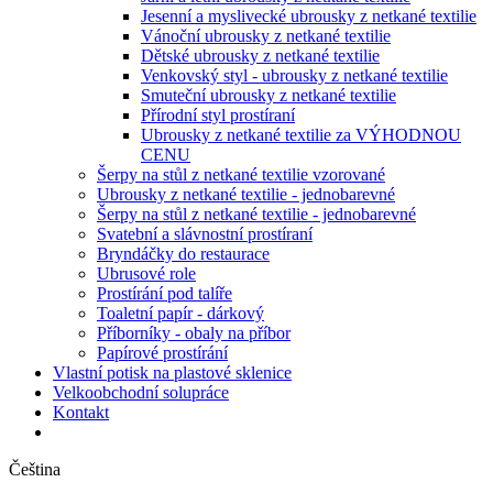
Jesenní a myslivecké ubrousky z netkané textilie
Vánoční ubrousky z netkané textilie
Dětské ubrousky z netkané textilie
Venkovský styl - ubrousky z netkané textilie
Smuteční ubrousky z netkané textilie
Přírodní styl prostíraní
Ubrousky z netkané textilie za VÝHODNOU
CENU
Šerpy na stůl z netkané textilie vzorované
Ubrousky z netkané textilie - jednobarevné
Šerpy na stůl z netkané textilie - jednobarevné
Svatební a slávnostní prostíraní
Bryndáčky do restaurace
Ubrusové role
Prostírání pod talíře
Toaletní papír - dárkový
Příborníky - obaly na příbor
Papírové prostírání
Vlastní potisk na plastové sklenice
Velkoobchodní solupráce
Kontakt
Čeština