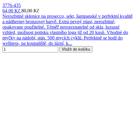
3776-435
64,00 Kč
80,00 Kč
Nerozbitné sklenice na prosecco, sekt, šampanské v perfektní kvalitě
a nádhernej bronzovej barvě. Extra pevný plast, nerozbitné,
opakovane použitelné. Téměř nerozeznatelné od skla, luxusní
vzhled, možnost potisku vlastního loga již od 20 kusů. Vhodné do
myčky na nádobí, min. 500 mycích cyklů. Perfektně se hodí do
wellness, na koupaliště, do lázní, k...
Vložit do košíku