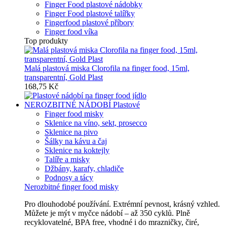
Finger Food plastové nádobky
Finger Food plastové talířky
Fingerfood plastové příbory
Finger food víka
Top produkty
Malá plastová miska Clorofila na finger food, 15ml,
transparentní, Gold Plast
168,75 Kč
NEROZBITNÉ NÁDOBÍ
Plastové
Finger food misky
Sklenice na víno, sekt, prosecco
Sklenice na pivo
Šálky na kávu a čaj
Sklenice na koktejly
Talíře a misky
Džbány, karafy, chladiče
Podnosy a tácy
Nerozbitné finger food misky
Pro dlouhodobé používání. Extrémní pevnost, krásný vzhled.
Můžete je mýt v myčce nádobí – až 350 cyklů. Plně
recyklovatelné, BPA free, vhodné i do mrazničky, čiré,