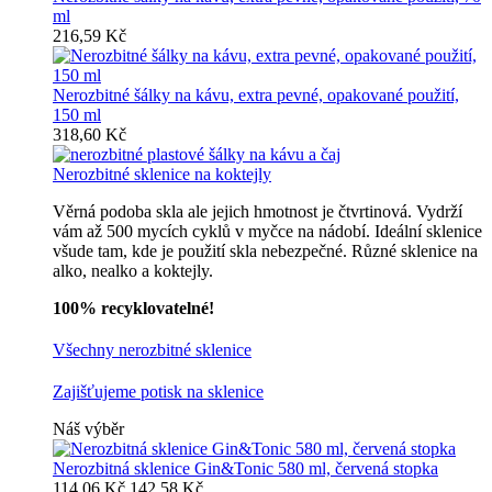
ml
216,59 Kč
Nerozbitné šálky na kávu, extra pevné, opakované použití,
150 ml
318,60 Kč
Nerozbitné sklenice na koktejly
Věrná podoba skla ale jejich hmotnost je čtvrtinová. Vydrží
vám až 500 mycích cyklů v myčce na nádobí. Ideální sklenice
všude tam, kde je použití skla nebezpečné. Různé sklenice na
alko, nealko a koktejly.
100% recyklovatelné!
Všechny nerozbitné sklenice
Zajišťujeme potisk na sklenice
Náš výběr
Nerozbitná sklenice Gin&Tonic 580 ml, červená stopka
114,06 Kč
142,58 Kč