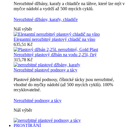
Nerozbitné džbány, karafy a chladiče na láhve, které lze mýt v
myčce nádobí a vydrží až 500 mycích cyklů.
Nerozbitné džbány, karafy, chladiče
Náš výběr
Elegantní nerozbitný plastový chladič na víno
635,51 Kč
Nerozbitný plastový džbán na vodu 2,25l, čirý
315,78 Kč
Nerozbitné plastové podnosy a tácy
Plastové jídelní podnosy, číšnické tácky jsou nerozbitné,
vhodné do myčky nádobí (až 500 mycích cyklů). 100%
recyklovatelné.
Nerozbitné podnosy a tácy
Náš výběr
PROSTÍRÁNÍ