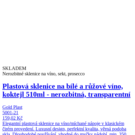
SKLADEM
Nerozbitné sklenice na víno, sekt, prosecco
Plastová sklenice na bílé a růžové víno,
koktejl 510ml - nerozbitná, transparentní
Gold Plast
5001-21
159,02 Kč
Elegantní plastová sklenice na víno/míchané nápoje v klasickém
čirém provedení. Luxusní design, perfektní kvalita, věrná podoba
skla. Dlouhodobé používání, vhodné do myčky nádobí, min. 350