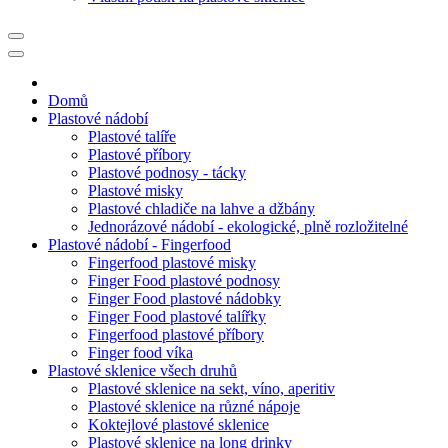
Domů
Plastové nádobí
Plastové talíře
Plastové příbory
Plastové podnosy - tácky
Plastové misky
Plastové chladiče na lahve a džbány
Jednorázové nádobí - ekologické, plně rozložitelné
Plastové nádobí - Fingerfood
Fingerfood plastové misky
Finger Food plastové podnosy
Finger Food plastové nádobky
Finger Food plastové talířky
Fingerfood plastové příbory
Finger food víka
Plastové sklenice všech druhů
Plastové sklenice na sekt, víno, aperitiv
Plastové sklenice na různé nápoje
Koktejlové plastové sklenice
Plastové sklenice na long drinky