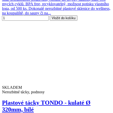
mycích cyklů. BPA free, recyklovatelný, možnost potisku vlastního
loga, od 500 ks. Dokonalé nerozbitné plastové sklenice do wellness,
na koupaliště, do sauny či na...
Vložit do košíku
SKLADEM
Nerozbitné tácky, podnosy
Plastové tácky TONDO - kulaté Ø
320mm, bílé