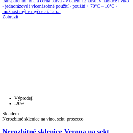
transparentní, bíla a černá barva - v balení 12 kusů, v nabídce i víko
- jednorázové i vícenásobné použití - použití + 70°C – 10°C -
možnost mýt v myčce až 125...
Zobrazit
Výprodej!
-20%
Skladem
Nerozbitné sklenice na víno, sekt, prosecco
Nerozbitné sklenice Verona na sekt,