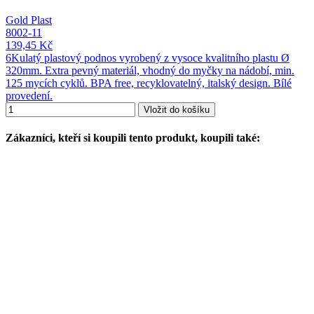
Gold Plast
8002-11
139,45 Kč
6Kulatý plastový podnos vyrobený z vysoce kvalitního plastu Ø
320mm. Extra pevný materiál, vhodný do myčky na nádobí, min.
125 mycích cyklů. BPA free, recyklovatelný, italský design. Bílé
provedení.
Vložit do košíku
Zákazníci, kteří si koupili tento produkt, koupili také: