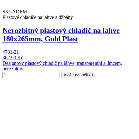
SKLADEM
Plastové chladiče na lahve a džbány
Nerozbitný plastový chladič na lahve
180x265mm, Gold Plast
4781-21
362,90 Kč
Designový plastový chladič na láhve, transparentní s límcem,
nerozbitný.
Vložit do košíku