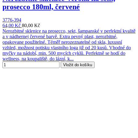
prosecco 180ml, červené
3776-394
64,00 Kč
80,00 Kč
Nerozbitné sklenice na prosecco, sekt, šampanské v perfektní kvalitě
a v nádhernej červené barvě. Extra pevný plast, nerozbitné,
opakovane použitelné. Téměř nerozeznatelné od skla, luxusní
vzhled, možnost potisku vlastního loga již od 20 kusů. Vhodné do
myčky na nádobí, min. 500 mycích cyklů. Perfektně se hodí do
wellness, na koupaliště, do lázní, k...
Vložit do košíku