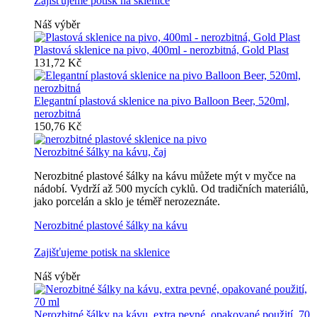
Zajišťujeme potisk na sklenice
Náš výběr
Plastová sklenice na pivo, 400ml - nerozbitná, Gold Plast
131,72 Kč
Elegantní plastová sklenice na pivo Balloon Beer, 520ml,
nerozbitná
150,76 Kč
Nerozbitné šálky na kávu, čaj
Nerozbitné plastové šálky na kávu můžete mýt v myčce na
nádobí. Vydrží až 500 mycích cyklů. Od tradičních materiálů,
jako porcelán a sklo je téměř nerozeznáte.
Nerozbitné plastové šálky na kávu
Zajišťujeme potisk na sklenice
Náš výběr
Nerozbitné šálky na kávu, extra pevné, opakované použití, 70