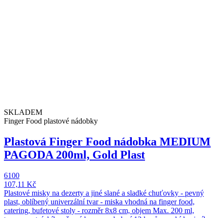
SKLADEM
Finger Food plastové nádobky
Plastová Finger Food nádobka MEDIUM
PAGODA 200ml, Gold Plast
6100
107,11 Kč
Plastové misky na dezerty a jiné slané a sladké chuťovky - pevný
plast, oblíbený univerzální tvar - miska vhodná na finger food,
catering, bufetové stoly - rozměr 8x8 cm, objem Max. 200 ml,