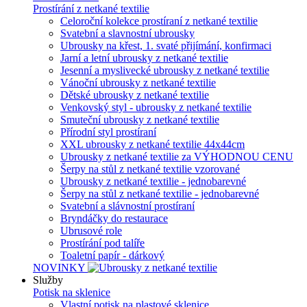
Prostírání z netkané textilie
Celoroční kolekce prostíraní z netkané textilie
Svatební a slavnostní ubrousky
Ubrousky na křest, 1. svaté přijímání, konfirmaci
Jarní a letní ubrousky z netkané textilie
Jesenní a myslivecké ubrousky z netkané textilie
Vánoční ubrousky z netkané textilie
Dětské ubrousky z netkané textilie
Venkovský styl - ubrousky z netkané textilie
Smuteční ubrousky z netkané textilie
Přírodní styl prostíraní
XXL ubrousky z netkané textilie 44x44cm
Ubrousky z netkané textilie za VÝHODNOU CENU
Šerpy na stůl z netkané textilie vzorované
Ubrousky z netkané textilie - jednobarevné
Šerpy na stůl z netkané textilie - jednobarevné
Svatební a slávnostní prostíraní
Bryndáčky do restaurace
Ubrusové role
Prostírání pod talíře
Toaletní papír - dárkový
NOVINKY
Služby
Potisk na sklenice
Vlastní potisk na plastové sklenice