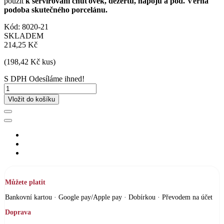
použít
k servírování chuťovek, dezertů, nápojů a pod. Věrná
podoba skutečného porcelánu.
Kód:
8020-21
SKLADEM
214,25 Kč
(198,42 Kč kus)
S DPH
Odesíláme ihned!
Vložit do košíku
Můžete platit
Bankovní kartou · Google pay/Apple pay · Dobírkou · Převodem na účet
Doprava