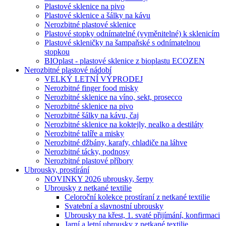
Plastové sklenice na pivo
Plastové sklenice a šálky na kávu
Nerozbitné plastové sklenice
Plastové stopky odnímatelné (vyměnitelné) k sklenicím
Plastové skleničky na šampaňské s odnímatelnou
stopkou
BIOplast - plastové sklenice z bioplastu ECOZEN
Nerozbitné plastové nádobí
VELKÝ LETNÍ VÝPRODEJ
Nerozbitné finger food misky
Nerozbitné sklenice na víno, sekt, prosecco
Nerozbitné sklenice na pivo
Nerozbitné šálky na kávu, čaj
Nerozbitné sklenice na koktejly, nealko a destiláty
Nerozbitné talíře a misky
Nerozbitné džbány, karafy, chladiče na láhve
Nerozbitné tácky, podnosy
Nerozbitné plastové příbory
Ubrousky, prostírání
NOVINKY 2026 ubrousky, šerpy
Ubrousky z netkané textilie
Celoroční kolekce prostíraní z netkané textilie
Svatební a slavnostní ubrousky
Ubrousky na křest, 1. svaté přijímání, konfirmaci
Jarní a letní ubrousky z netkané textilie