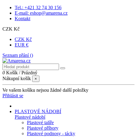
Tel.: +421 32 74 30 156
E-mail: eshop@amarena.cz
Kontakt
CZK Kč
CZK Kč
EUR €
Seznam přání (
)
0
Košík
/
Prázdný
Nákupní košík
×
Ve vašem košíku nejsou žádné další položky
Přihlásit se
PLASTOVÉ NÁDOBÍ
Plastové nádobí
Plastové talíře
Plastové příbory
Plastové podnosy - tácky