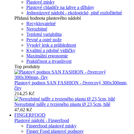
Plastové misky
Plastové chladiče na lahve a džbány
Jednorázové nádobí - ekologické, plně rozložitelné
Přidaná hodnota plastového nádobí
Recyklovatelné
Nerozbitné
Teplotní variabilita
Pevné a ostré nože
Vysoký lesk a průhlednost
Kvalitní a odolné vidličky
Maximální ergonomie
Praktičnost a trvanlivost
Top produkty
Plastový podnos SAN FASHION - čtvercový 300x300mm,
číry
214,25 Kč
Nerozbitné talíře z tvrzeného plastu Ø 23,5cm, bílé
47,62 Kč
FINGERFOOD
Plastové nádobí - Fingerfood
Fingerfood plastové misky
Finger Food plastové podnosy