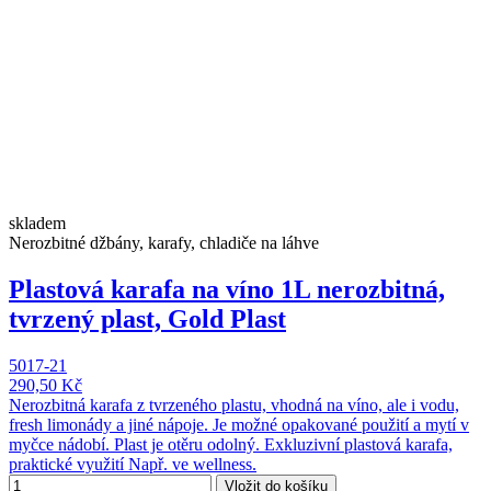
skladem
Nerozbitné džbány, karafy, chladiče na láhve
Plastová karafa na víno 1L nerozbitná,
tvrzený plast, Gold Plast
5017-21
290,50 Kč
Nerozbitná karafa z tvrzeného plastu, vhodná na víno, ale i vodu,
fresh limonády a jiné nápoje. Je možné opakované použití a mytí v
myčce nádobí. Plast je otěru odolný. Exkluzivní plastová karafa,
praktické využití Např. ve wellness.
Vložit do košíku