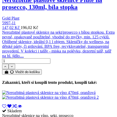
prosecco, 130ml, bíla stopka
Gold Plast
5997-11
147,02 Kč
196,02 Kč
Nerozbitné plastové sklenice na sekt/prosecco s bílou stopkou. Extra
pevné, opakovaně použitelné, vhodné do myčky, min. 125 cyklů.
Oblíbené sklenice, ideální 0,1 l objem. Skleničky do wellness, na
dětské párty, či grilování. BPA free, recyklovatelné, transparentní
provedení. V kolekci i talíře - miska na polévku, dezertní talíř, talíř
na hl. jídlo....
Vložit do košíku
Zákazníci, kteří si koupili tento produkt, koupili také:
Skladem
Nerozbitné sklenice na víno, sekt, prosecco