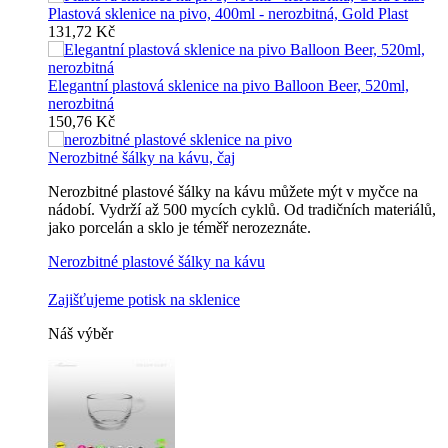
Plastová sklenice na pivo, 400ml - nerozbitná, Gold Plast
131,72 Kč
Elegantní plastová sklenice na pivo Balloon Beer, 520ml,
nerozbitná
150,76 Kč
Nerozbitné šálky na kávu, čaj
Nerozbitné plastové šálky na kávu můžete mýt v myčce na
nádobí. Vydrží až 500 mycích cyklů. Od tradičních materiálů,
jako porcelán a sklo je téměř nerozeznáte.
Nerozbitné plastové šálky na kávu
Zajišťujeme potisk na sklenice
Náš výběr