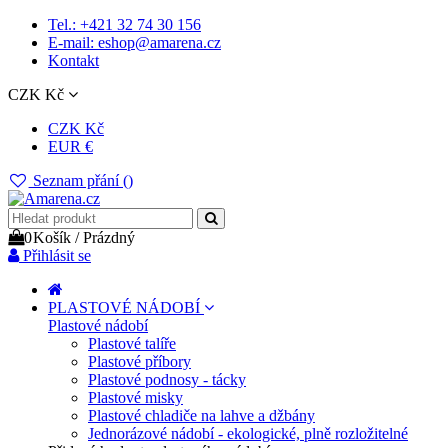
Tel.: +421 32 74 30 156
E-mail: eshop@amarena.cz
Kontakt
CZK Kč
CZK Kč
EUR €
Seznam přání (
)
0
Košík
/
Prázdný
Přihlásit se
PLASTOVÉ NÁDOBÍ
Plastové nádobí
Plastové talíře
Plastové příbory
Plastové podnosy - tácky
Plastové misky
Plastové chladiče na lahve a džbány
Jednorázové nádobí - ekologické, plně rozložitelné