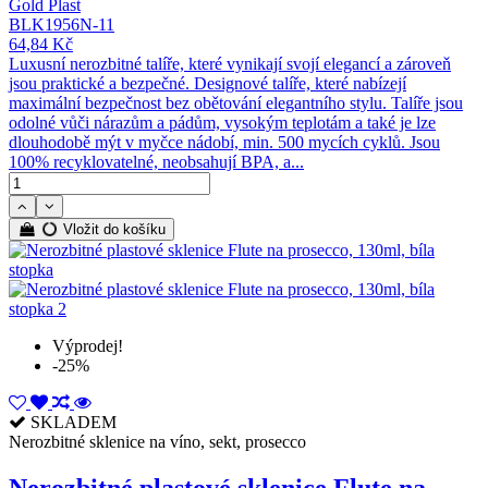
Gold Plast
BLK1956N-11
64,84 Kč
Luxusní nerozbitné talíře, které vynikají svojí elegancí a zároveň
jsou praktické a bezpečné. Designové talíře, které nabízejí
maximální bezpečnost bez obětování elegantního stylu. Talíře jsou
odolné vůči nárazům a pádům, vysokým teplotám a také je lze
dlouhodobě mýt v myčce nádobí, min. 500 mycích cyklů. Jsou
100% recyklovatelné, neobsahují BPA, a...
Vložit do košíku
Výprodej!
-25%
SKLADEM
Nerozbitné sklenice na víno, sekt, prosecco
Nerozbitné plastové sklenice Flute na