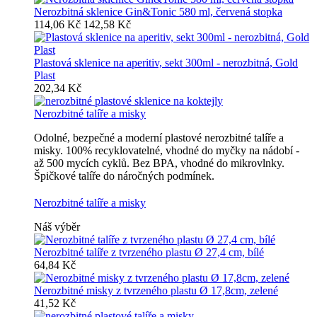
Nerozbitná sklenice Gin&Tonic 580 ml, červená stopka
114,06 Kč
142,58 Kč
Plastová sklenice na aperitiv, sekt 300ml - nerozbitná, Gold
Plast
202,34 Kč
Nerozbitné talíře a misky
Odolné, bezpečné a moderní plastové nerozbitné talíře a
misky. 100% recyklovatelné, vhodné do myčky na nádobí -
až 500 mycích cyklů. Bez BPA, vhodné do mikrovlnky.
Špičkové talíře do náročných podmínek.
Nerozbitné talíře a misky
Náš výběr
Nerozbitné talíře z tvrzeného plastu Ø 27,4 cm, bílé
64,84 Kč
Nerozbitné misky z tvrzeného plastu Ø 17,8cm, zelené
41,52 Kč