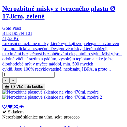
Nerozbitné misky z tvrzeného plastu Ø
17,8cm, zelené
Gold Plast
BLK1957N-101
41,52 Kč
Luxusní nerozbitné misky, které vynikají svojí elegancí a zároveň
jsou praktické a bezpečné. Designové misky, které nabízejí
maximální bezpečnost bez obětování elegantního stylu. Misky jsou
odolné vůči nárazům a pádům, vysokým teplotám a také je lze
dlouhodobě mýt v myčce nádobí, min. 500 mycích
cyklů. Jsou 100% recyklovatelné, neobsahují BPA, a proto...
Vložit do košíku
Skladem
Nerozbitné sklenice na víno, sekt, prosecco