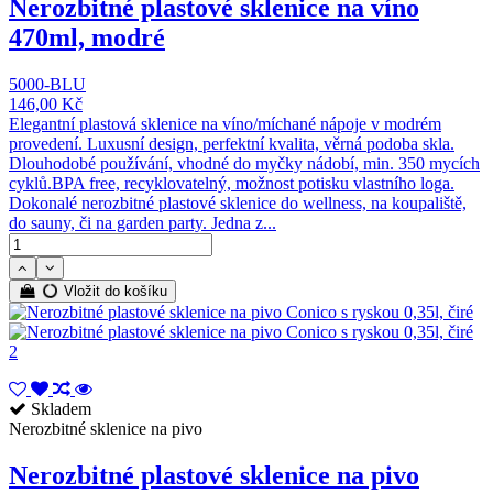
Nerozbitné plastové sklenice na víno
470ml, modré
5000-BLU
146,00 Kč
Elegantní plastová sklenice na víno/míchané nápoje v modrém
provedení. Luxusní design, perfektní kvalita, věrná podoba skla.
Dlouhodobé používání, vhodné do myčky nádobí, min. 350 mycích
cyklů.BPA free, recyklovatelný, možnost potisku vlastního loga.
Dokonalé nerozbitné plastové sklenice do wellness, na koupaliště,
do sauny, či na garden party. Jedna z...
Vložit do košíku
Skladem
Nerozbitné sklenice na pivo
Nerozbitné plastové sklenice na pivo