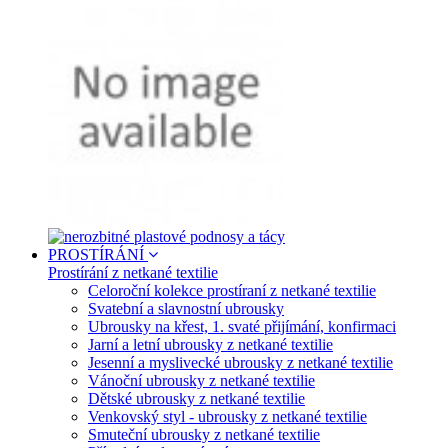
PROSTÍRÁNÍ
Prostírání z netkané textilie
Celoroční kolekce prostíraní z netkané textilie
Svatební a slavnostní ubrousky
Ubrousky na křest, 1. svaté přijímání, konfirmaci
Jarní a letní ubrousky z netkané textilie
Jesenní a myslivecké ubrousky z netkané textilie
Vánoční ubrousky z netkané textilie
Dětské ubrousky z netkané textilie
Venkovský styl - ubrousky z netkané textilie
Smuteční ubrousky z netkané textilie