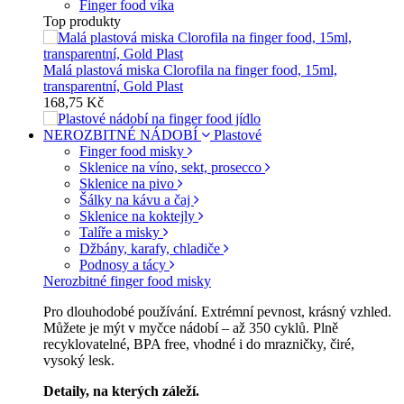
Finger food víka
Top produkty
Malá plastová miska Clorofila na finger food, 15ml,
transparentní, Gold Plast
168,75 Kč
NEROZBITNÉ NÁDOBÍ
Plastové
Finger food misky
Sklenice na víno, sekt, prosecco
Sklenice na pivo
Šálky na kávu a čaj
Sklenice na koktejly
Talíře a misky
Džbány, karafy, chladiče
Podnosy a tácy
Nerozbitné finger food misky
Pro dlouhodobé používání. Extrémní pevnost, krásný vzhled.
Můžete je mýt v myčce nádobí – až 350 cyklů. Plně
recyklovatelné, BPA free, vhodné i do mrazničky, čiré,
vysoký lesk.
Detaily, na kterých záleží.