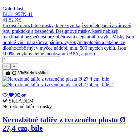
Gold Plast
BLK1957N-11
41,52 Kč
Luxusní nerozbitné misky, které vynikají svojí elegancí a zároveň
jsou praktické a bezpečné. Designové misky, které nabízejí
maximální bezpečnost bez obětování elegantního stylu. Misky jsou
odolné vůči nárazům a pádům, vysokým teplotám a také je lze
dlouhodobě mýt v myčce nádobí, min. 500 mycích cyklů. Jsou
100% recyklovatelné, neobsahují BPA, a proto...
Vložit do košíku
SKLADEM
Nerozbitné talíře a misky
Nerozbitné talíře z tvrzeného plastu Ø
27,4 cm, bílé