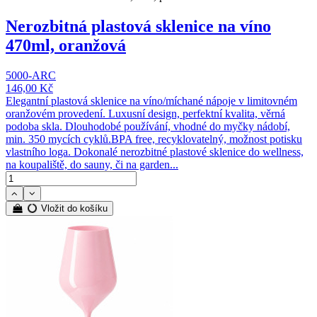
Nerozbitná plastová sklenice na víno
470ml, oranžová
5000-ARC
146,00 Kč
Elegantní plastová sklenice na víno/míchané nápoje v limitovném
oranžovém provedení. Luxusní design, perfektní kvalita, věrná
podoba skla. Dlouhodobé používání, vhodné do myčky nádobí,
min. 350 mycích cyklů.BPA free, recyklovatelný, možnost potisku
vlastního loga. Dokonalé nerozbitné plastové sklenice do wellness,
na koupaliště, do sauny, či na garden...
Vložit do košíku