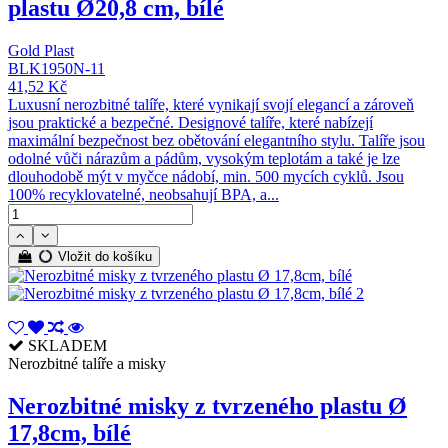
plastu Ø20,8 cm, bílé
Gold Plast
BLK1950N-11
41,52 Kč
Luxusní nerozbitné talíře, které vynikají svojí elegancí a zároveň
jsou praktické a bezpečné. Designové talíře, které nabízejí
maximální bezpečnost bez obětování elegantního stylu. Talíře jsou
odolné vůči nárazům a pádům, vysokým teplotám a také je lze
dlouhodobě mýt v myčce nádobí, min. 500 mycích cyklů. Jsou
100% recyklovatelné, neobsahují BPA, a...
Vložit do košíku
SKLADEM
Nerozbitné talíře a misky
Nerozbitné misky z tvrzeného plastu Ø
17,8cm, bílé