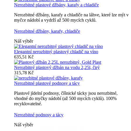
Nerozbitné plastové džbány, karafy a chladiče
Nerozbitné džbány, karafy a chladiče na láhve, které lze mýt v
myčce nádobí a vydrží až 500 mycích cyklů.
Nerozbitné džbány, karafy, chladiče
Náš výběr
Elegantní nerozbitný plastový chladič na víno
635,51 Kč
Nerozbitný plastový džbán na vodu 2,25l, čirý
315,78 Kč
Nerozbitné plastové podnosy a tácy
Plastové jídelní podnosy, číšnické tácky jsou nerozbitné,
vhodné do myčky nádobí (až 500 mycích cyklů). 100%
recyklovatelné.
Nerozbitné podnosy a tácy
Náš výběr