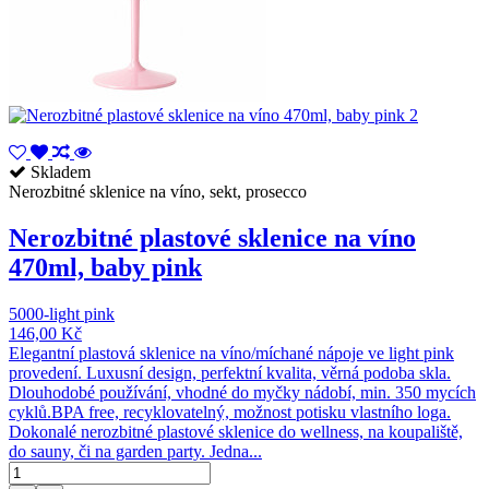
Skladem
Nerozbitné sklenice na víno, sekt, prosecco
Nerozbitné plastové sklenice na víno
470ml, baby pink
5000-light pink
146,00 Kč
Elegantní plastová sklenice na víno/míchané nápoje ve light pink
provedení. Luxusní design, perfektní kvalita, věrná podoba skla.
Dlouhodobé používání, vhodné do myčky nádobí, min. 350 mycích
cyklů.BPA free, recyklovatelný, možnost potisku vlastního loga.
Dokonalé nerozbitné plastové sklenice do wellness, na koupaliště,
do sauny, či na garden party. Jedna...