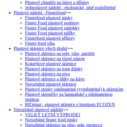
Plastové chladiče na lahve a džbány
Jednorázové nádobí - ekologické, plně rozložitelné
Plastové nádobí - Fingerfood
Fingerfood plastové misky
Finger Food plastové podnosy
Finger Food plastové nádobky
Finger Food plastové talířky
Fingerfood plastové příbory
Finger food víka
Plastové sklenice všech druhů
Plastové sklenice na sekt, víno, aperitiv
Plastové sklenice na různé nápoje
Koktejlové plastové sklenice
Plastové sklenice na long drinky
Plastové sklenice na pivo
Plastové sklenice a šálky na kávu
Nerozbitné plastové sklenice
Plastové stopky odnímatelné (vyměnitelné) k sklenicím
Plastové skleničky na šampaňské s odnímatelnou
stopkou
BIOplast - plastové sklenice z bioplastu ECOZEN
Nerozbitné plastové nádobí
VELKÝ LETNÍ VÝPRODEJ
Nerozbitné finger food misky
Nerozbitné sklenice na víno, sekt, prosecco