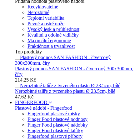
Přidaná hodnota plastového nádobí
Recyklovatelné
Nerozbitné
Teplotní variabilita
Pevné a ostré nože
Vysoký lesk a průhlednost
Kvalitní a odolné vidličky
Maximální ergonomie
Praktičnost a trvanlivost
Top produkty
Plastový podnos SAN FASHION - čtvercový 300x300mm,
číry
214,25 Kč
Nerozbitné talíře z tvrzeného plastu Ø 23,5cm, bílé
47,62 Kč
FINGERFOOD
Plastové nádobí - Fingerfood
Fingerfood plastové misky
Finger Food plastové podnosy
Finger Food plastové nádobky
Finger Food plastové talířky
Fingerfood plastové příbory