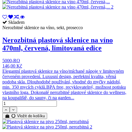
Skladem
Nerozbitné sklenice na víno, sekt, prosecco
Nerozbitná plastová sklenice na víno
470ml, červená, limitovaná edice
5000-RO
146,00 Kč
Elegantní plastová sklenice na víno/míchané nápoje v limitovném
červeném provedení. Luxusní design, perfektní kvalita, věrná
podoba skla. Dlouhodobé používání, vhodné do myčky nádobí,
min. 350 mycích cyklů.BPA free, recyklovatelný, možnost potisku
vlastního loga. Dokonalé nerozbitné plastové sklenice do wellness,
na koupaliště, do sauny, či na garden...
Vložit do košíku