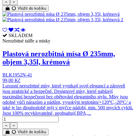
Vložit do košíku
SKLADEM
Nerozbitné talíře a misky
Plastová nerozbitná mísa Ø 235mm,
objem 3,35l, krémová
BLK1952N-41
99,00 Kč
Luxusní nerozbitné mísy, které vynikají svojí elegancí a zároveň
jsou praktické a bezpečné. Designové mísy, které nabízejí
maximální bezpečnost bez obětování elegantního stylu. Mísy jsou
odolné vůči nárazům a pádům, vysokým teplotám/+120ºC,-20ºC/ a
také je lze dlouhodobě mýt v myčce nádobí, min. 500 mycích cyklů.
Jsou 100% recyklovatelné, neobsahují BPA,...
Vložit do košíku