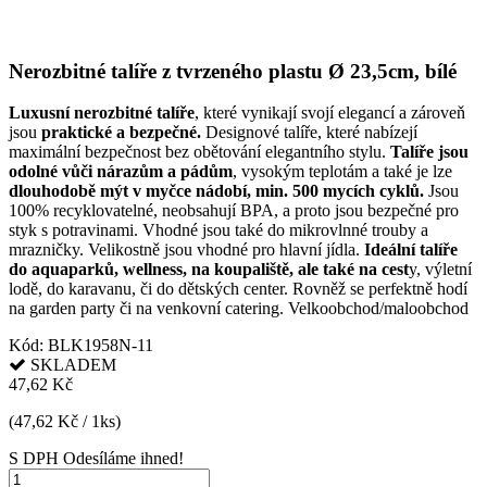
Nerozbitné talíře z tvrzeného plastu Ø 23,5cm, bílé
Luxusní nerozbitné talíře
, které vynikají svojí elegancí a zároveň
jsou
praktické a bezpečné.
Designové talíře, které nabízejí
maximální bezpečnost bez obětování elegantního stylu.
Talíře jsou
odolné vůči nárazům a pádům
, vysokým teplotám a také je lze
dlouhodobě mýt v myčce nádobí, min. 500 mycích cyklů.
Jsou
100% recyklovatelné, neobsahují BPA, a proto jsou bezpečné pro
styk s potravinami. Vhodné jsou také do mikrovlnné trouby a
mrazničky. Velikostně jsou vhodné pro hlavní jídla.
Ideální talíře
do aquaparků, wellness, na koupaliště, ale také na cest
y, výletní
lodě, do karavanu, či do dětských center. Rovněž se perfektně hodí
na garden party či na venkovní catering. Velkoobchod/maloobchod
Kód:
BLK1958N-11
SKLADEM
47,62 Kč
(47,62 Kč / 1ks)
S DPH
Odesíláme ihned!