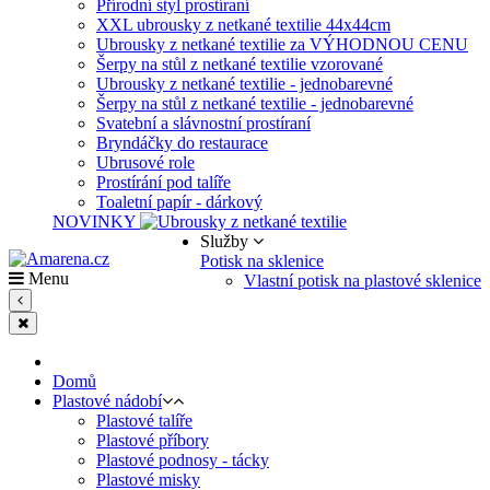
Přírodní styl prostíraní
XXL ubrousky z netkané textilie 44x44cm
Ubrousky z netkané textilie za VÝHODNOU CENU
Šerpy na stůl z netkané textilie vzorované
Ubrousky z netkané textilie - jednobarevné
Šerpy na stůl z netkané textilie - jednobarevné
Svatební a slávnostní prostíraní
Bryndáčky do restaurace
Ubrusové role
Prostírání pod talíře
Toaletní papír - dárkový
NOVINKY
Služby
Potisk na sklenice
Menu
Vlastní potisk na plastové sklenice
Domů
Plastové nádobí
Plastové talíře
Plastové příbory
Plastové podnosy - tácky
Plastové misky