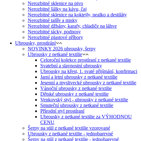
Nerozbitné sklenice na pivo
Nerozbitné šálky na kávu, čaj
Nerozbitné sklenice na koktejly, nealko a destiláty
Nerozbitné talíře a misky
Nerozbitné džbány, karafy, chladiče na láhve
Nerozbitné tácky, podnosy
Nerozbitné plastové příbory
Ubrousky, prostírání
NOVINKY 2026 ubrousky, šerpy
Ubrousky z netkané textilie
Celoroční kolekce prostíraní z netkané textilie
Svatební a slavnostní ubrousky
Ubrousky na křest, 1. svaté přijímání, konfirmaci
Jarní a letní ubrousky z netkané textilie
Jesenní a myslivecké ubrousky z netkané textilie
Vánoční ubrousky z netkané textilie
Dětské ubrousky z netkané textilie
Venkovský styl - ubrousky z netkané textilie
Smuteční ubrousky z netkané textilie
Přírodní styl prostíraní
Ubrousky z netkané textilie za VÝHODNOU
CENU
Šerpy na stůl z netkané textilie vzorované
Ubrousky z netkané textilie - jednobarevné
Šerpy na stůl z netkané textilie - jednobarevné