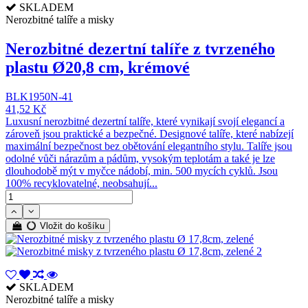
SKLADEM
Nerozbitné talíře a misky
Nerozbitné dezertní talíře z tvrzeného
plastu Ø20,8 cm, krémové
BLK1950N-41
41,52 Kč
Luxusní nerozbitné dezertní talíře, které vynikají svojí elegancí a
zároveň jsou praktické a bezpečné. Designové talíře, které nabízejí
maximální bezpečnost bez obětování elegantního stylu. Talíře jsou
odolné vůči nárazům a pádům, vysokým teplotám a také je lze
dlouhodobě mýt v myčce nádobí, min. 500 mycích cyklů. Jsou
100% recyklovatelné, neobsahují...
Vložit do košíku
SKLADEM
Nerozbitné talíře a misky