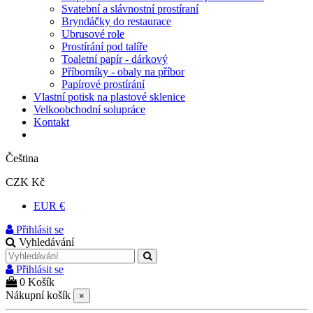
Svatební a slávnostní prostíraní
Bryndáčky do restaurace
Ubrusové role
Prostírání pod talíře
Toaletní papír - dárkový
Příborníky - obaly na příbor
Papírové prostírání
Vlastní potisk na plastové sklenice
Velkoobchodní solupráce
Kontakt
Čeština
CZK Kč
EUR €
Přihlásit se
Vyhledávání
Přihlásit se
0
Košík
Nákupní košík
×