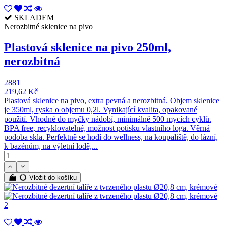
SKLADEM
Nerozbitné sklenice na pivo
Plastová sklenice na pivo 250ml,
nerozbitná
2881
219,62 Kč
Plastová sklenice na pivo, extra pevná a nerozbitná. Objem sklenice
je 350ml, ryska o objemu 0,2l. Vynikající kvalita, opakované
použití. Vhodné do myčky nádobí, minimálně 500 mycích cyklů.
BPA free, recyklovatelné, možnost potisku vlastního loga. Věrná
podoba skla. Perfektně se hodí do wellness, na koupaliště, do lázní,
k bazénům, na výletní lodě,...
Vložit do košíku