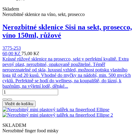
Skladem
Nerozbitné sklenice na víno, sekt, prosecco
Nerozbitné sklenice Sisi na sekt, prosecco,
víno 150ml, růžové
3775-253
60,00 Kč
75,00 Kč
Krásné růžové sklenice na prosecco, sekt v perfektní kvalitě. Extra
pevný plast, nerozbitné, opakovaně použitelné. Téměř
nerozeznatelné od skla, luxusní vzhled, možnost potisku vlastního
loga již od 20 kusů. Vhodné do myčky na nádobí, min. 500 mycích
cyklů. Perfektně se hodí do wellness, na koupaliště, do lázní, k
bazénům, na výletní lodě, dětské...
Vložit do košíku
SKLADEM
Nerozbitné finger food misky