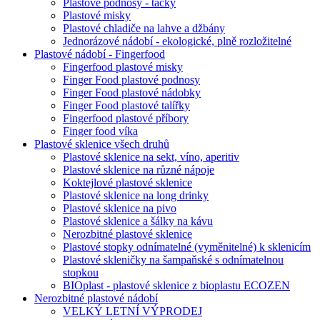
Plastové podnosy - tácky
Plastové misky
Plastové chladiče na lahve a džbány
Jednorázové nádobí - ekologické, plně rozložitelné
Plastové nádobí - Fingerfood
Fingerfood plastové misky
Finger Food plastové podnosy
Finger Food plastové nádobky
Finger Food plastové talířky
Fingerfood plastové příbory
Finger food víka
Plastové sklenice všech druhů
Plastové sklenice na sekt, víno, aperitiv
Plastové sklenice na různé nápoje
Koktejlové plastové sklenice
Plastové sklenice na long drinky
Plastové sklenice na pivo
Plastové sklenice a šálky na kávu
Nerozbitné plastové sklenice
Plastové stopky odnímatelné (vyměnitelné) k sklenicím
Plastové skleničky na šampaňské s odnímatelnou
stopkou
BIOplast - plastové sklenice z bioplastu ECOZEN
Nerozbitné plastové nádobí
VELKÝ LETNÍ VÝPRODEJ