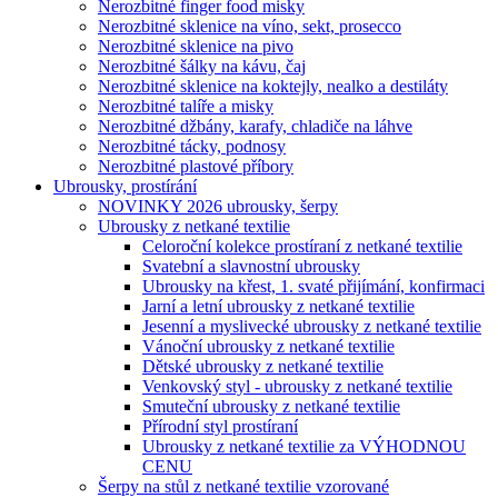
Nerozbitné finger food misky
Nerozbitné sklenice na víno, sekt, prosecco
Nerozbitné sklenice na pivo
Nerozbitné šálky na kávu, čaj
Nerozbitné sklenice na koktejly, nealko a destiláty
Nerozbitné talíře a misky
Nerozbitné džbány, karafy, chladiče na láhve
Nerozbitné tácky, podnosy
Nerozbitné plastové příbory
Ubrousky, prostírání
NOVINKY 2026 ubrousky, šerpy
Ubrousky z netkané textilie
Celoroční kolekce prostíraní z netkané textilie
Svatební a slavnostní ubrousky
Ubrousky na křest, 1. svaté přijímání, konfirmaci
Jarní a letní ubrousky z netkané textilie
Jesenní a myslivecké ubrousky z netkané textilie
Vánoční ubrousky z netkané textilie
Dětské ubrousky z netkané textilie
Venkovský styl - ubrousky z netkané textilie
Smuteční ubrousky z netkané textilie
Přírodní styl prostíraní
Ubrousky z netkané textilie za VÝHODNOU
CENU
Šerpy na stůl z netkané textilie vzorované