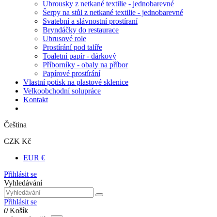
Ubrousky z netkané textilie - jednobarevné
Šerpy na stůl z netkané textilie - jednobarevné
Svatební a slávnostní prostíraní
Bryndáčky do restaurace
Ubrusové role
Prostírání pod talíře
Toaletní papír - dárkový
Příborníky - obaly na příbor
Papírové prostírání
Vlastní potisk na plastové sklenice
Velkoobchodní solupráce
Kontakt
Čeština
CZK Kč
EUR €
Přihlásit se
Vyhledávání
Přihlásit se
0
Košík