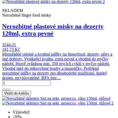
SKLADEM
Nerozbitné finger food misky
Nerozbitné plastové misky na dezerty
120ml, extra pevné
3144-21
181,73 Kč
Mimořádně odolné a kvalitní talířky na fingerfood, dezerty, pěny a
jiné dobroty. Vynikající kvalita, extra pevná a vhodná do myčky
nádobí. Hravě zvládnou min. 350 mycích cyklů v myčce nádobí.
Vhodné také do mikrovlnné trouby a mrazničky. Perfektní
nerozbitné talířky na dezerty pro dlouhodobé používání. Italský
design, recyklovatelné, BPA free....
Vložit do košíku
Výprodej!
-20%