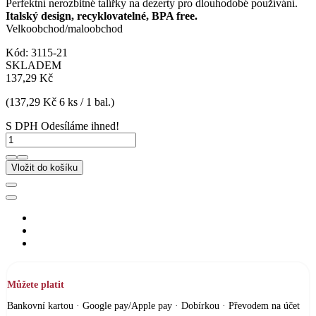
Perfektní nerozbitné talířky na dezerty pro dlouhodobé používání.
Italský design, recyklovatelné, BPA free.
Velkoobchod/maloobchod
Kód:
3115-21
SKLADEM
137,29 Kč
(137,29 Kč 6 ks / 1 bal.)
S DPH
Odesíláme ihned!
Vložit do košíku
Můžete platit
Bankovní kartou · Google pay/Apple pay · Dobírkou · Převodem na účet