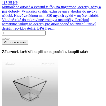
115,35 Kč
Mimořádně odolné a kvalitní talířky na fingerfood, dezerty, pěny a
jiné dobroty. Vynikající kvalita, extra pevná a vhodná do myčky
nádobí. Hravě zvládnou min. 350 mycích cyklů v myčce nádobí.
Vhodné také do mikrovlnné trouby a mrazničky. Perfektní
nerozbitné talířky na dezerty pro dlouhodobé používání. Italský
design, recyklovatelné, BPA free....
Vložit do košíku
Zákazníci, kteří si koupili tento produkt, koupili také: