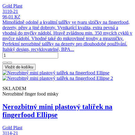
Gold Plast
3110-21
96,01 Kč
Mimořádně odolné a kvalitní talířky ve tvaru slzičky na fingerfood,
dezerty, pěny a jiné dobroty. Vynikající kvalita, extra pevná a
vhodná do myčky nádobí. Hravě zvládnou min. 350 mycích cyklů v
myčce nádobí. Vhodné také do mikrovlnné trouby a mrazničky.
Perfektní nerozbitné talířky na dezerty pro dlouhodobé používání.
Italský design, recyklovatelné, BPA...
Vložit do košíku
SKLADEM
Nerozbitné finger food misky
Nerozbitný mini plastový talířek na
fingerfood Ellipse
Gold Plast
3114-21