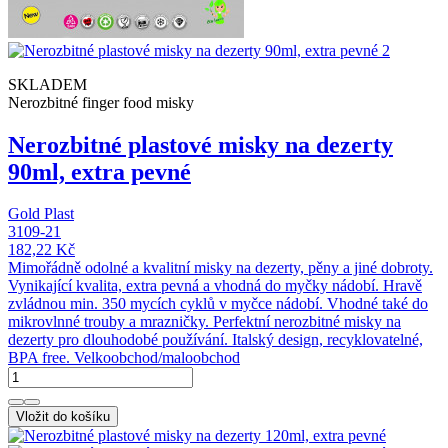
SKLADEM
Nerozbitné finger food misky
Nerozbitné plastové misky na dezerty
90ml, extra pevné
Gold Plast
3109-21
182,22 Kč
Mimořádně odolné a kvalitní misky na dezerty, pěny a jiné dobroty.
Vynikající kvalita, extra pevná a vhodná do myčky nádobí. Hravě
zvládnou min. 350 mycích cyklů v myčce nádobí. Vhodné také do
mikrovlnné trouby a mrazničky. Perfektní nerozbitné misky na
dezerty pro dlouhodobé používání. Italský design, recyklovatelné,
BPA free. Velkoobchod/maloobchod
Vložit do košíku