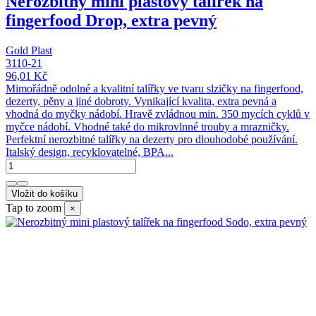
Nerozbitný mini plastový talířek na
fingerfood Drop, extra pevný
Gold Plast
3110-21
96,01 Kč
Mimořádně odolné a kvalitní talířky ve tvaru slzičky na fingerfood,
dezerty, pěny a jiné dobroty. Vynikající kvalita, extra pevná a
vhodná do myčky nádobí. Hravě zvládnou min. 350 mycích cyklů v
myčce nádobí. Vhodné také do mikrovlnné trouby a mrazničky.
Perfektní nerozbitné talířky na dezerty pro dlouhodobé používání.
Italský design, recyklovatelné, BPA...
Vložit do košíku
Tap to zoom
×