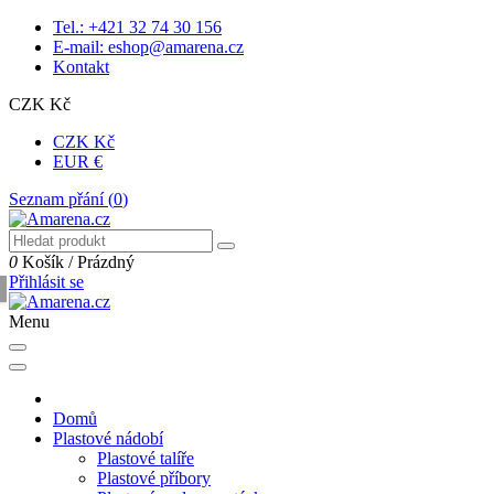
Tel.: +421 32 74 30 156
E-mail: eshop@amarena.cz
Kontakt
CZK Kč
CZK Kč
EUR €
Seznam přání (
0
)
0
Košík
/
Prázdný
Přihlásit se
Menu
Domů
Plastové nádobí
Plastové talíře
Plastové příbory