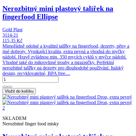
Nerozbitný mini plastový talířek na
fingerfood Ellipse
Gold Plast
3114-21
115,35 Kč
Mimořádně odolné a kvalitní talířky na fingerfood, dezerty, pěny a
jiné dobroty. Vynikající kvalita, extra pevná a vhodná do myčky
nádobí. Hravě zvládnou min. 350 mycích cyklů v myčce nádobí.
Vhodné také do mikrovlnné trouby a mrazničky. Perfektní
nerozbitné talířky na dezerty pro dlouhodobé používání. Italský
design, recyklovatelné, BPA free....
Vložit do košíku
SKLADEM
Nerozbitné finger food misky