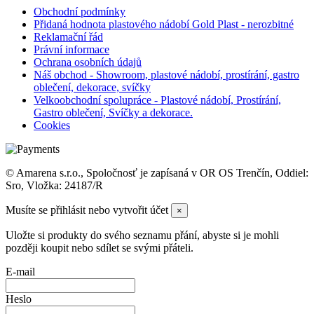
Obchodní podmínky
Přidaná hodnota plastového nádobí Gold Plast - nerozbitné
Reklamační řád
Právní informace
Ochrana osobních údajů
Náš obchod - Showroom, plastové nádobí, prostírání, gastro
oblečení, dekorace, svíčky
Velkoobchodní spolupráce - Plastové nádobí, Prostírání,
Gastro oblečení, Svíčky a dekorace.
Cookies
© Amarena s.r.o., Spoločnosť je zapísaná v OR OS Trenčín, Oddiel:
Sro, Vložka: 24187/R
Musíte se přihlásit nebo vytvořit účet
×
Uložte si produkty do svého seznamu přání, abyste si je mohli
později koupit nebo sdílet se svými přáteli.
E-mail
Heslo