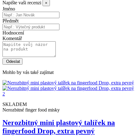
Napište vaši recenzi
×
Jméno
Předmět
Hodnocení
Komentář
Mohlo by vás také zajímat
SKLADEM
Nerozbitné finger food misky
Nerozbitný mini plastový talířek na
fingerfood Drop, extra pevný