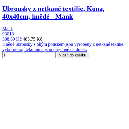
Ubrousky z netkané textilie, Kona,
40x40cm, hnědé - Mank
Mank
93018
388,60 Kč
485,75 Kč
Hnědé ubrousky s bílým potiskem jsou vyrobeny z netkané textilie,
výborně sají tekutinu a jsou příjemné na dotek.
Vložit do košíku