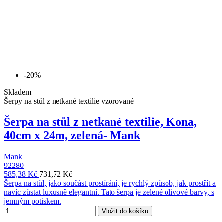
-20%
Skladem
Šerpy na stůl z netkané textilie vzorované
Šerpa na stůl z netkané textilie, Kona,
40cm x 24m, zelená- Mank
Mank
92280
585,38 Kč
731,72 Kč
Šerpa na stůl, jako součást prostírání, je rychlý způsob, jak prostřít a
navíc zůstat luxusně elegantní. Tato šerpa je zelené olivové barvy, s
jemným potiskem.
Vložit do košíku