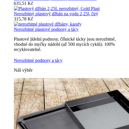
635,51 Kč
Nerozbitný plastový džbán na vodu 2,25l, čirý
315,78 Kč
Nerozbitné plastové podnosy a tácy
Plastové jídelní podnosy, číšnické tácky jsou nerozbitné,
vhodné do myčky nádobí (až 500 mycích cyklů). 100%
recyklovatelné.
Nerozbitné podnosy a tácy
Náš výběr