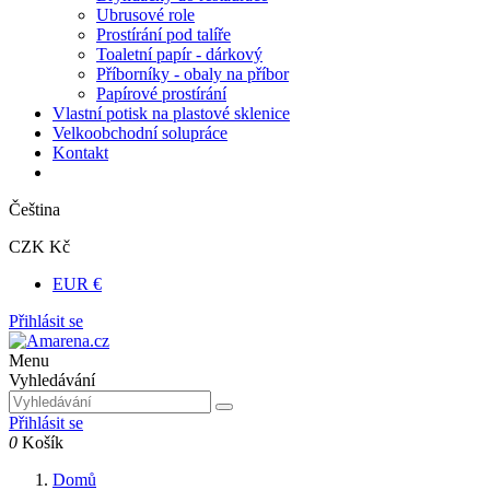
Ubrusové role
Prostírání pod talíře
Toaletní papír - dárkový
Příborníky - obaly na příbor
Papírové prostírání
Vlastní potisk na plastové sklenice
Velkoobchodní solupráce
Kontakt
Čeština
CZK Kč
EUR €
Přihlásit se
Menu
Vyhledávání
Přihlásit se
0
Košík
Domů