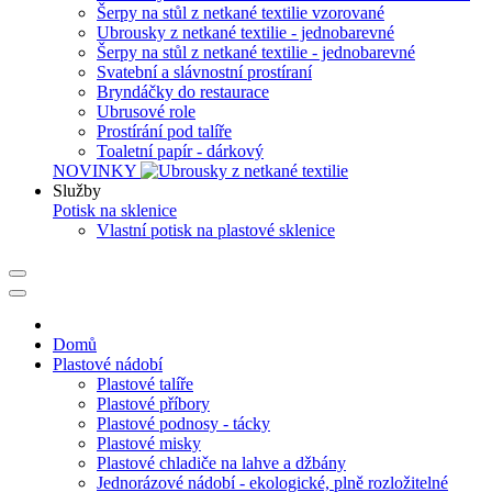
Šerpy na stůl z netkané textilie vzorované
Ubrousky z netkané textilie - jednobarevné
Šerpy na stůl z netkané textilie - jednobarevné
Svatební a slávnostní prostíraní
Bryndáčky do restaurace
Ubrusové role
Prostírání pod talíře
Toaletní papír - dárkový
NOVINKY
Služby
Potisk na sklenice
Vlastní potisk na plastové sklenice
Domů
Plastové nádobí
Plastové talíře
Plastové příbory
Plastové podnosy - tácky
Plastové misky
Plastové chladiče na lahve a džbány
Jednorázové nádobí - ekologické, plně rozložitelné