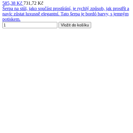
585,38 Kč
731,72 Kč
Šerpa na stůl, jako součást prostírání, je rychlý způsob, jak prostřít a
navíc zůstat luxusně elegantní. Tato šerpa je bordó barvy, s jemným
potiskem.
Vložit do košíku