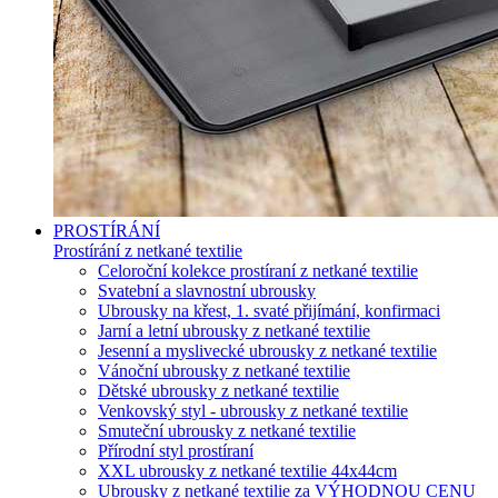
PROSTÍRÁNÍ
Prostírání z netkané textilie
Celoroční kolekce prostíraní z netkané textilie
Svatební a slavnostní ubrousky
Ubrousky na křest, 1. svaté přijímání, konfirmaci
Jarní a letní ubrousky z netkané textilie
Jesenní a myslivecké ubrousky z netkané textilie
Vánoční ubrousky z netkané textilie
Dětské ubrousky z netkané textilie
Venkovský styl - ubrousky z netkané textilie
Smuteční ubrousky z netkané textilie
Přírodní styl prostíraní
XXL ubrousky z netkané textilie 44x44cm
Ubrousky z netkané textilie za VÝHODNOU CENU