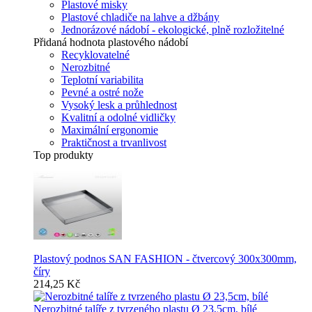
Plastové misky
Plastové chladiče na lahve a džbány
Jednorázové nádobí - ekologické, plně rozložitelné
Přidaná hodnota plastového nádobí
Recyklovatelné
Nerozbitné
Teplotní variabilita
Pevné a ostré nože
Vysoký lesk a průhlednost
Kvalitní a odolné vidličky
Maximální ergonomie
Praktičnost a trvanlivost
Top produkty
Plastový podnos SAN FASHION - čtvercový 300x300mm,
číry
214,25 Kč
Nerozbitné talíře z tvrzeného plastu Ø 23,5cm, bílé