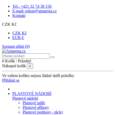
Tel.: +421 32 74 30 156
E-mail: eshop@amarena.cz
Kontakt
CZK Kč
CZK Kč
EUR €
Seznam přání (
0
)
0
Košík
/
Prázdný
Nákupní košík
×
Ve vašem košíku nejsou žádné další položky
Přihlásit se
PLASTOVÉ NÁDOBÍ
Plastové nádobí
Plastové talíře
Plastové příbory
Plastové podnosy - tácky