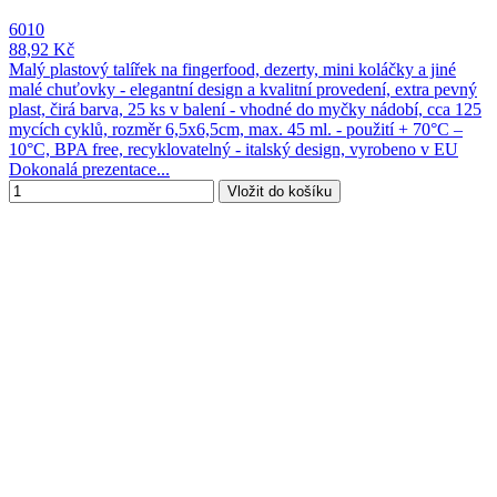
6010
88,92 Kč
Malý plastový talířek na fingerfood, dezerty, mini koláčky a jiné
malé chuťovky - elegantní design a kvalitní provedení, extra pevný
plast, čirá barva, 25 ks v balení - vhodné do myčky nádobí, cca 125
mycích cyklů, rozměr 6,5x6,5cm, max. 45 ml. - použití + 70°C –
10°C, BPA free, recyklovatelný - italský design, vyrobeno v EU
Dokonalá prezentace...
Vložit do košíku