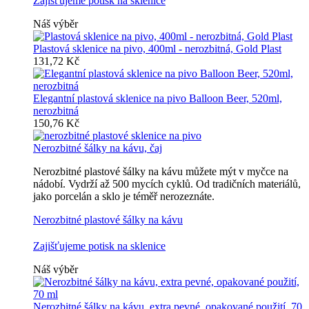
Zajišťujeme potisk na sklenice
Náš výběr
Plastová sklenice na pivo, 400ml - nerozbitná, Gold Plast
131,72 Kč
Elegantní plastová sklenice na pivo Balloon Beer, 520ml,
nerozbitná
150,76 Kč
Nerozbitné šálky na kávu, čaj
Nerozbitné plastové šálky na kávu můžete mýt v myčce na
nádobí. Vydrží až 500 mycích cyklů. Od tradičních materiálů,
jako porcelán a sklo je téměř nerozeznáte.
Nerozbitné plastové šálky na kávu
Zajišťujeme potisk na sklenice
Náš výběr
Nerozbitné šálky na kávu, extra pevné, opakované použití, 70