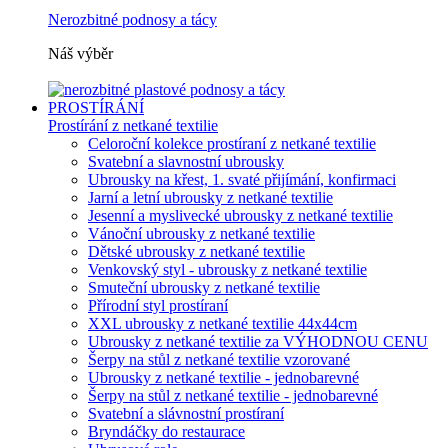
Nerozbitné podnosy a tácy
Náš výběr
PROSTÍRÁNÍ
Prostírání z netkané textilie
Celoroční kolekce prostíraní z netkané textilie
Svatební a slavnostní ubrousky
Ubrousky na křest, 1. svaté přijímání, konfirmaci
Jarní a letní ubrousky z netkané textilie
Jesenní a myslivecké ubrousky z netkané textilie
Vánoční ubrousky z netkané textilie
Dětské ubrousky z netkané textilie
Venkovský styl - ubrousky z netkané textilie
Smuteční ubrousky z netkané textilie
Přírodní styl prostíraní
XXL ubrousky z netkané textilie 44x44cm
Ubrousky z netkané textilie za VÝHODNOU CENU
Šerpy na stůl z netkané textilie vzorované
Ubrousky z netkané textilie - jednobarevné
Šerpy na stůl z netkané textilie - jednobarevné
Svatební a slávnostní prostíraní
Bryndáčky do restaurace