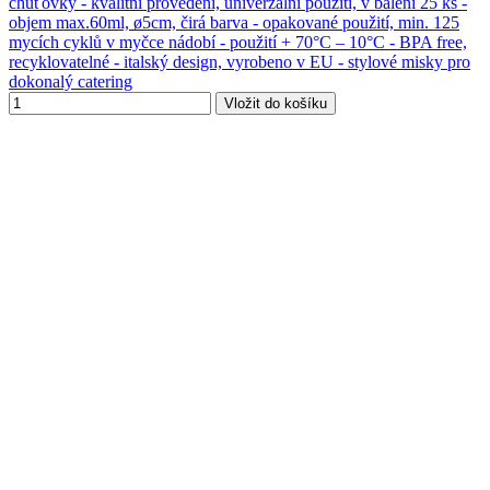
chuťovky - kvalitní provedení, univerzální použití, v balení 25 ks -
objem max.60ml, ø5cm, čirá barva - opakované použití, min. 125
mycích cyklů v myčce nádobí - použití + 70°C – 10°C - BPA free,
recyklovatelné - italský design, vyrobeno v EU - stylové misky pro
dokonalý catering
Vložit do košíku