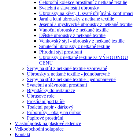
Celoroční kolekce prostíraní z netkané textilie
Svatební a slavnostní ubrousky
Ubrousky na křest, 1. svaté přijímání, konfirmaci
Jarní a letní ubrousky z netkané textilie
Jesenní a myslivecké ubrousky z netkané textilie
Vánoční ubrousky z netkané textilie
Dětské ubrousky z netkané textilie
Venkovský styl - ubrousky z netkané textilie
Smuteční ubrousky z netkané textilie
Přírodní styl prostíraní
Ubrousky z netkané textilie za VÝHODNOU
CENU
Šerpy na stůl z netkané textilie vzorované
Ubrousky z netkané textilie - jednobarevné
Šerpy na stůl z netkané textilie - jednobarevné
Svatební a slávnostní prostíraní
Bryndáčky do restaurace
Ubrusové role
Prostírání pod talíře
Toaletní papír - dárkový
Příborníky - obaly na příbor
Papírové prostírání
Vlastní potisk na plastové sklenice
Velkoobchodní solupráce
Kontakt