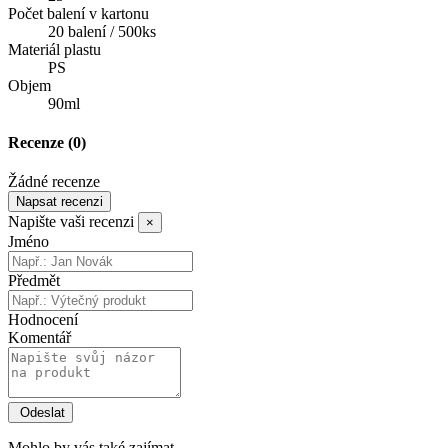
Počet balení v kartonu
20 balení / 500ks
Materiál plastu
PS
Objem
90ml
Recenze
(0)
Žádné recenze
Napsat recenzi
Napište vaši recenzi
×
Jméno
Předmět
Hodnocení
Komentář
Mohlo by vás také zajímat