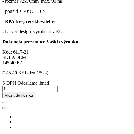
- rozměr 72x70mm, max. 90 ml.
- použití + 70°C – 10°C
-
BPA free, recyklovatelný
- italský design, vyrobeno v EU
Dokonalá prezentace Vašich výrobků.
Kód:
6117-21
SKLADEM
145,40 Kč
(145,40 Kč balení/25ks)
S DPH
Odesíláme ihned!
Vložit do košíku