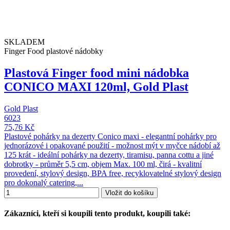
SKLADEM
Finger Food plastové nádobky
Plastová Finger food mini nádobka
CONICO MAXI 120ml, Gold Plast
Gold Plast
6023
75,76 Kč
Plastové pohárky na dezerty Conico maxi - elegantní pohárky pro
jednorázové i opakované použití - možnost mýt v myčce nádobí až
125 krát - ideální pohárky na dezerty, tiramisu, panna cottu a jiné
dobrotky - průměr 5,5 cm, objem Max. 100 ml, čirá - kvalitní
provedení, stylový design, BPA free, recyklovatelné stylový design
pro dokonalý catering,...
Vložit do košíku
Zákazníci, kteří si koupili tento produkt, koupili také: