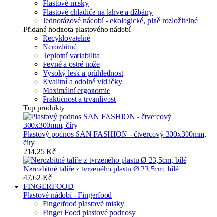
Plastové misky
Plastové chladiče na lahve a džbány
Jednorázové nádobí - ekologické, plně rozložitelné
Přidaná hodnota plastového nádobí
Recyklovatelné
Nerozbitné
Teplotní variabilita
Pevné a ostré nože
Vysoký lesk a průhlednost
Kvalitní a odolné vidličky
Maximální ergonomie
Praktičnost a trvanlivost
Top produkty
Plastový podnos SAN FASHION - čtvercový 300x300mm,
číry
214,25 Kč
Nerozbitné talíře z tvrzeného plastu Ø 23,5cm, bílé
47,62 Kč
FINGERFOOD
Plastové nádobí - Fingerfood
Fingerfood plastové misky
Finger Food plastové podnosy