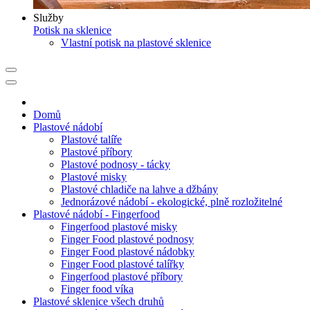
Služby
Potisk na sklenice
Vlastní potisk na plastové sklenice
Domů
Plastové nádobí
Plastové talíře
Plastové příbory
Plastové podnosy - tácky
Plastové misky
Plastové chladiče na lahve a džbány
Jednorázové nádobí - ekologické, plně rozložitelné
Plastové nádobí - Fingerfood
Fingerfood plastové misky
Finger Food plastové podnosy
Finger Food plastové nádobky
Finger Food plastové talířky
Fingerfood plastové příbory
Finger food víka
Plastové sklenice všech druhů