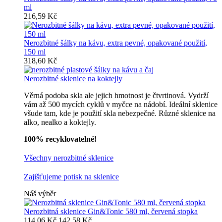
ml
216,59 Kč
Nerozbitné šálky na kávu, extra pevné, opakované použití,
150 ml
318,60 Kč
Nerozbitné sklenice na koktejly
Věrná podoba skla ale jejich hmotnost je čtvrtinová. Vydrží
vám až 500 mycích cyklů v myčce na nádobí. Ideální sklenice
všude tam, kde je použití skla nebezpečné. Různé sklenice na
alko, nealko a koktejly.
100% recyklovatelné!
Všechny nerozbitné sklenice
Zajišťujeme potisk na sklenice
Náš výběr
Nerozbitná sklenice Gin&Tonic 580 ml, červená stopka
114,06 Kč
142,58 Kč