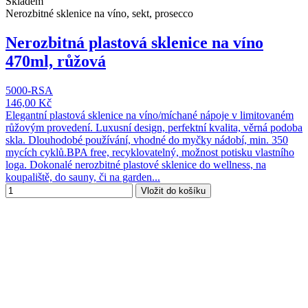
Skladem
Nerozbitné sklenice na víno, sekt, prosecco
Nerozbitná plastová sklenice na víno
470ml, růžová
5000-RSA
146,00 Kč
Elegantní plastová sklenice na víno/míchané nápoje v limitovaném
růžovým provedení. Luxusní design, perfektní kvalita, věrná podoba
skla. Dlouhodobé používání, vhodné do myčky nádobí, min. 350
mycích cyklů.BPA free, recyklovatelný, možnost potisku vlastního
loga. Dokonalé nerozbitné plastové sklenice do wellness, na
koupaliště, do sauny, či na garden...
Vložit do košíku