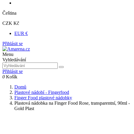
Čeština
CZK Kč
EUR €
Přihlásit se
Menu
Vyhledávání
Přihlásit se
0
Košík
Domů
Plastové nádobí - Fingerfood
Finger Food plastové nádobky
Plastová nádobka na Finger Food Rose, transparentní, 90ml -
Gold Plast