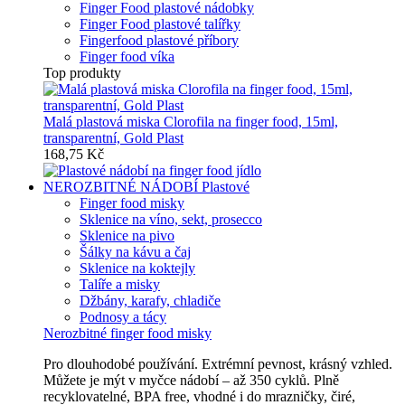
Finger Food plastové nádobky
Finger Food plastové talířky
Fingerfood plastové příbory
Finger food víka
Top produkty
Malá plastová miska Clorofila na finger food, 15ml,
transparentní, Gold Plast
168,75 Kč
NEROZBITNÉ NÁDOBÍ
Plastové
Finger food misky
Sklenice na víno, sekt, prosecco
Sklenice na pivo
Šálky na kávu a čaj
Sklenice na koktejly
Talíře a misky
Džbány, karafy, chladiče
Podnosy a tácy
Nerozbitné finger food misky
Pro dlouhodobé používání. Extrémní pevnost, krásný vzhled.
Můžete je mýt v myčce nádobí – až 350 cyklů. Plně
recyklovatelné, BPA free, vhodné i do mrazničky, čiré,