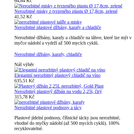
64,84 Kč
Nerozbitné misky z tvrzeného plastu Ø 17,8cm, zelené
41,52 Kč
Nerozbitné plastové džbány, karafy a chladiče
Nerozbitné džbány, karafy a chladiče na láhve, které lze mýt v
myčce nádobí a vydrží až 500 mycích cyklů.
Nerozbitné džbány, karafy, chladiče
Náš výběr
Elegantní nerozbitný plastový chladič na víno
635,51 Kč
Nerozbitný plastový džbán na vodu 2,25l, čirý
315,78 Kč
Nerozbitné plastové podnosy a tácy
Plastové jídelní podnosy, číšnické tácky jsou nerozbitné,
vhodné do myčky nádobí (až 500 mycích cyklů). 100%
recyklovatelné.