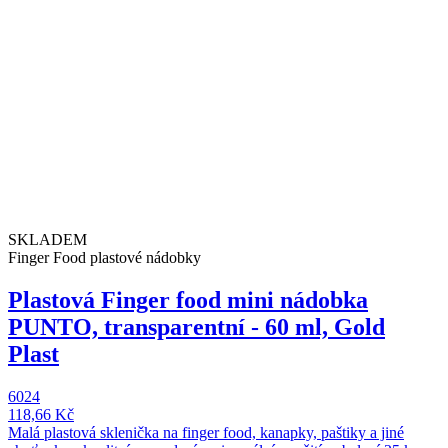
SKLADEM
Finger Food plastové nádobky
Plastová Finger food mini nádobka
PUNTO, transparentní - 60 ml, Gold
Plast
6024
118,66 Kč
Malá plastová sklenička na finger food, kanapky, paštiky a jiné