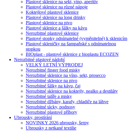
Plastové sklenice na sekt, víno, aperitiv
Plastové sklenice na různé nápoje
Koktejlové plastové sklenice
Plastové sklenice na long drinky
Plastové sklenice na pivo
Plastové sklenice a šálky na kávu
Nerozbitné plastové sklenice
Plastové stopky odnímatelné (vyměnitelné) k sklenicím
Plastové skleničky na šampaňské s odnímatelnou
stopkou
BIOplast - plastové sklenice z bioplastu ECOZEN
Nerozbitné plastové nádobí
VELKÝ LETNÍ VÝPRODEJ
Nerozbitné finger food misky
Nerozbitné sklenice na víno, sekt, prosecco
Nerozbitné sklenice na pivo
Nerozbitné šálky na kávu, čaj
Nerozbitné sklenice na koktejly, nealko a destiláty
Nerozbitné talíře a misky
Nerozbitné džbány, karafy, chladiče na láhve
Nerozbitné tácky, podnosy
Nerozbitné plastové příbory
Ubrousky, prostírání
NOVINKY 2026 ubrousky, šerpy
Ubrousky z netkané textilie