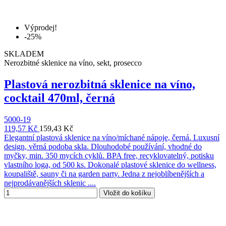
Výprodej!
-25%
SKLADEM
Nerozbitné sklenice na víno, sekt, prosecco
Plastová nerozbitná sklenice na víno,
cocktail 470ml, černá
5000-19
119,57 Kč
159,43 Kč
Elegantní plastová sklenice na víno/míchané nápoje, černá. Luxusní
design, věrná podoba skla. Dlouhodobé používání, vhodné do
myčky, min. 350 mycích cyklů. BPA free, recyklovatelný, potisku
vlastního loga, od 500 ks. Dokonalé plastové sklenice do wellness,
koupaliště, sauny či na garden party. Jedna z nejoblíbenějších a
nejprodávanějších sklenic ....
Vložit do košíku