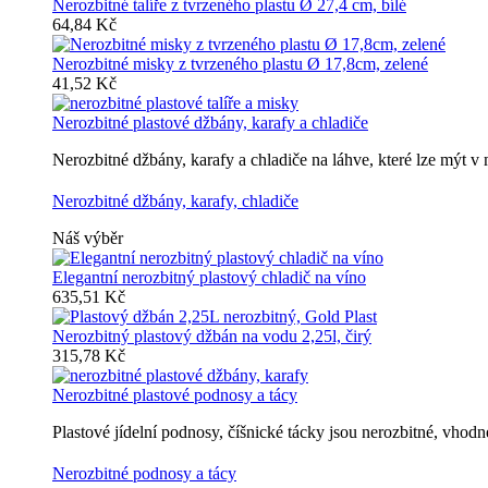
Nerozbitné talíře z tvrzeného plastu Ø 27,4 cm, bílé
64,84 Kč
Nerozbitné misky z tvrzeného plastu Ø 17,8cm, zelené
41,52 Kč
Nerozbitné plastové džbány, karafy a chladiče
Nerozbitné džbány, karafy a chladiče na láhve, které lze mýt 
Nerozbitné džbány, karafy, chladiče
Náš výběr
Elegantní nerozbitný plastový chladič na víno
635,51 Kč
Nerozbitný plastový džbán na vodu 2,25l, čirý
315,78 Kč
Nerozbitné plastové podnosy a tácy
Plastové jídelní podnosy, číšnické tácky jsou nerozbitné, vho
Nerozbitné podnosy a tácy