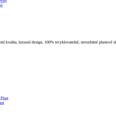
ný
í kvalita, luxusní design, 100% recyklovatelné, nerozbitné plastové sk
ast