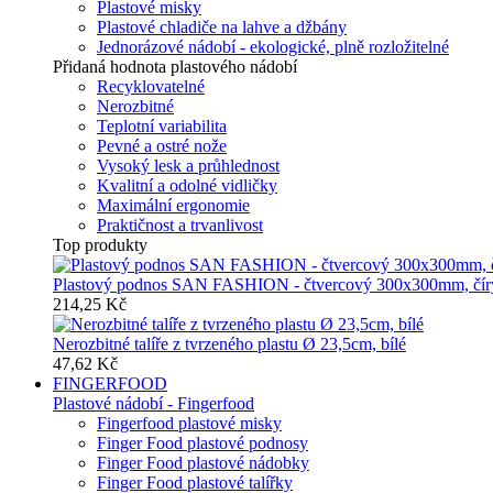
Plastové misky
Plastové chladiče na lahve a džbány
Jednorázové nádobí - ekologické, plně rozložitelné
Přidaná hodnota plastového nádobí
Recyklovatelné
Nerozbitné
Teplotní variabilita
Pevné a ostré nože
Vysoký lesk a průhlednost
Kvalitní a odolné vidličky
Maximální ergonomie
Praktičnost a trvanlivost
Top produkty
Plastový podnos SAN FASHION - čtvercový 300x300mm, čír
214,25 Kč
Nerozbitné talíře z tvrzeného plastu Ø 23,5cm, bílé
47,62 Kč
FINGERFOOD
Plastové nádobí - Fingerfood
Fingerfood plastové misky
Finger Food plastové podnosy
Finger Food plastové nádobky
Finger Food plastové talířky