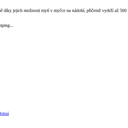
ě díky jejich možnosti mytí v myčce na nádobí, přičemž vydrží až 500 
mping...
bitná