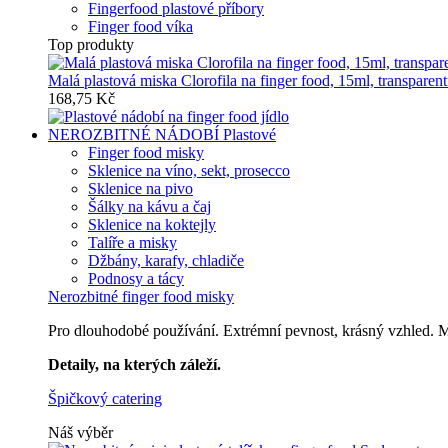
Fingerfood plastové příbory
Finger food víka
Top produkty
Malá plastová miska Clorofila na finger food, 15ml, transparent
168,75 Kč
NEROZBITNÉ NÁDOBÍ
Plastové
Finger food misky
Sklenice na víno, sekt, prosecco
Sklenice na pivo
Šálky na kávu a čaj
Sklenice na koktejly
Talíře a misky
Džbány, karafy, chladiče
Podnosy a tácy
Nerozbitné finger food misky
Pro dlouhodobé používání. Extrémní pevnost, krásný vzhled. Mů
Detaily, na kterých záleží.
Špičkový catering
Náš výběr