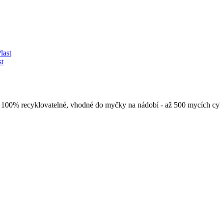
st
y. 100% recyklovatelné, vhodné do myčky na nádobí - až 500 mycích c