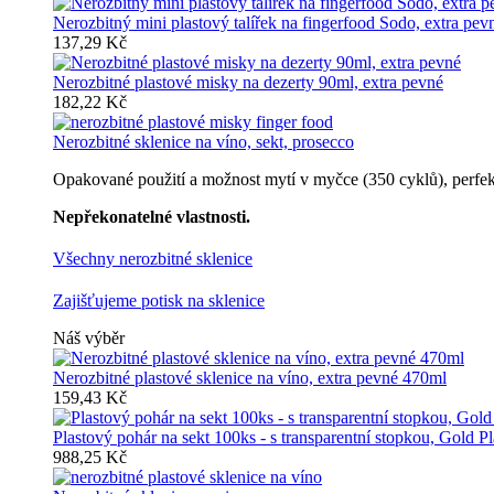
Nerozbitný mini plastový talířek na fingerfood Sodo, extra pev
137,29 Kč
Nerozbitné plastové misky na dezerty 90ml, extra pevné
182,22 Kč
Nerozbitné sklenice na víno, sekt, prosecco
Opakované použití a možnost mytí v myčce (350 cyklů), perfektn
Nepřekonatelné vlastnosti.
Všechny nerozbitné sklenice
Zajišťujeme potisk na sklenice
Náš výběr
Nerozbitné plastové sklenice na víno, extra pevné 470ml
159,43 Kč
Plastový pohár na sekt 100ks - s transparentní stopkou, Gold Pl
988,25 Kč