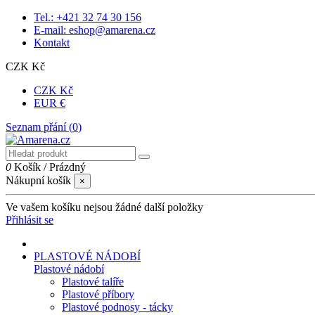
Tel.: +421 32 74 30 156
E-mail: eshop@amarena.cz
Kontakt
CZK Kč
CZK Kč
EUR €
Seznam přání (
0
)
0
Košík
/
Prázdný
Nákupní košík
×
Ve vašem košíku nejsou žádné další položky
Přihlásit se
PLASTOVÉ NÁDOBÍ
Plastové nádobí
Plastové talíře
Plastové příbory
Plastové podnosy - tácky