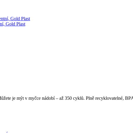
ní, Gold Plast
žete je mýt v myčce nádobí – až 350 cyklů. Plně recyklovatelné, BPA 