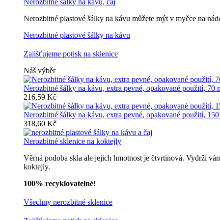
Nerozbitné šálky na kávu, čaj
Nerozbitné plastové šálky na kávu můžete mýt v myčce na nádob
Nerozbitné plastové šálky na kávu
Zajišťujeme potisk na sklenice
Náš výběr
Nerozbitné šálky na kávu, extra pevné, opakované použití, 70 
216,59 Kč
Nerozbitné šálky na kávu, extra pevné, opakované použití, 150
318,60 Kč
Nerozbitné sklenice na koktejly
Věrná podoba skla ale jejich hmotnost je čtvrtinová. Vydrží vá
koktejly.
100% recyklovatelné!
Všechny nerozbitné sklenice