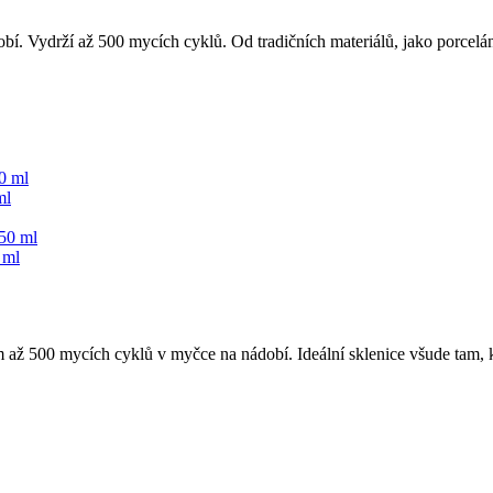
í. Vydrží až 500 mycích cyklů. Od tradičních materiálů, jako porcelán 
ml
 ml
m až 500 mycích cyklů v myčce na nádobí. Ideální sklenice všude tam, k