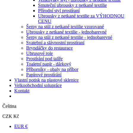
Smuteční ubrousky z netkané textilie
Přírodní styl prostíraní
Ubrousky z netkané textilie za VÝHODNOU
CENU
Šerpy na stůl z netkané textilie vzorované
Ubrousky z netkané textilie - jednobarevné
Šerpy na stůl z netkané textilie - jednobarevné
Svatební a slávnostní prostíraní
Bryndáčky do restaurace
Ubrusové role
Prostírání pod talíře
Toaletní papír - dárkový
Příborníky - obaly na příbor
Papírové prostírání
Vlastní potisk na plastové sklenice
Velkoobchodní solupráce
Kontakt
Čeština
CZK Kč
EUR €