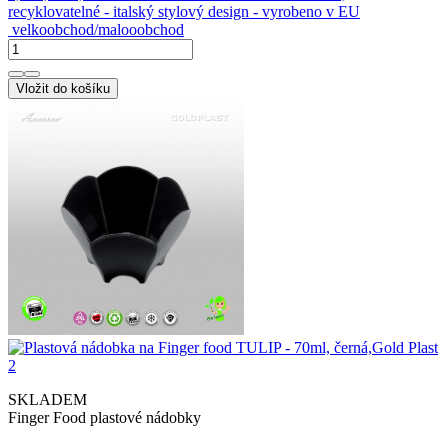
recyklovatelné - italský stylový design - vyrobeno v EU
velkoobchod/malooobchod
Vložit do košíku
SKLADEM
Finger Food plastové nádobky