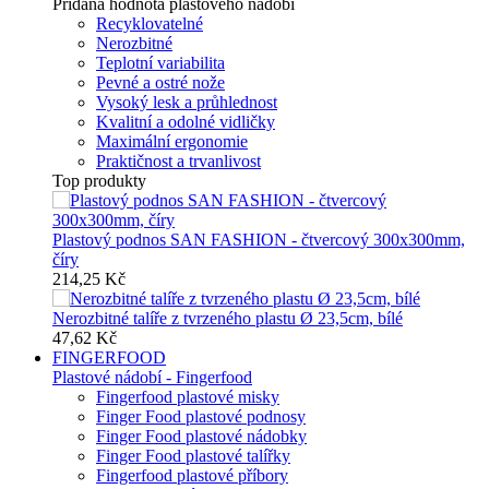
Přidaná hodnota plastového nádobí
Recyklovatelné
Nerozbitné
Teplotní variabilita
Pevné a ostré nože
Vysoký lesk a průhlednost
Kvalitní a odolné vidličky
Maximální ergonomie
Praktičnost a trvanlivost
Top produkty
Plastový podnos SAN FASHION - čtvercový 300x300mm,
číry
214,25 Kč
Nerozbitné talíře z tvrzeného plastu Ø 23,5cm, bílé
47,62 Kč
FINGERFOOD
Plastové nádobí - Fingerfood
Fingerfood plastové misky
Finger Food plastové podnosy
Finger Food plastové nádobky
Finger Food plastové talířky
Fingerfood plastové příbory