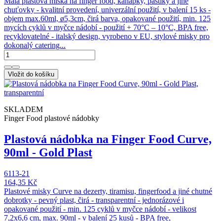
Malá plastová miska na finger food, kanapky, paštiky a jiné
chuťovky - kvalitní provedení, univerzální použití, v balení 15 ks -
objem max.60ml, ø5,3cm, čirá barva, opakované použití, min. 125
mycích cyklů v myčce nádobí - použití + 70°C – 10°C, BPA free,
recyklovatelné - italský design, vyrobeno v EU, stylové misky pro
dokonalý catering...
Vložit do košíku
SKLADEM
Finger Food plastové nádobky
Plastová nádobka na Finger Food Curve,
90ml - Gold Plast
6113-21
164,35 Kč
Plastové misky Curve na dezerty, tiramisu, fingerfood a jiné chutné
dobrotky - pevný plast, čirá - transparentní - jednorázové i
opakované použití - min. 125 cyklů v myčce nádobí - velikost
7,2x6,6 cm, max. 90ml - v balení 25 kusů - BPA free,