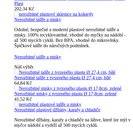
Plast
202,34 Kč
Nerozbitné talíře a misky
Odolné, bezpečné a moderní plastové nerozbitné talíře a
misky. 100% recyklovatelné, vhodné do myčky na nádobí -
až 500 mycích cyklů. Bez BPA, vhodné do mikrovlnky.
Špičkové talíře do náročných podmínek.
Nerozbitné talíře a misky
Náš výběr
Nerozbitné talíře z tvrzeného plastu Ø 27,4 cm, bílé
64,84 Kč
Nerozbitné misky z tvrzeného plastu Ø 17,8cm, zelené
41,52 Kč
Nerozbitné plastové džbány, karafy a chladiče
Nerozbitné džbány, karafy a chladiče na láhve, které lze mýt v
myčce nádobí a vydrží až 500 mycích cyklů.