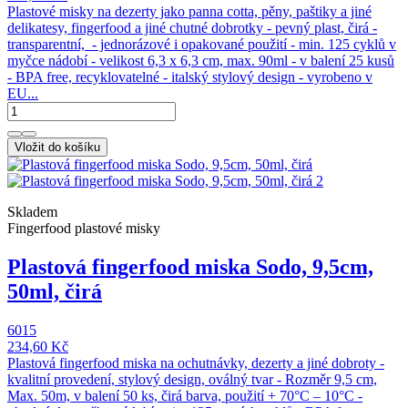
Plastové misky na dezerty jako panna cotta, pěny, paštiky a jiné
delikatesy, fingerfood a jiné chutné dobrotky - pevný plast, čirá -
transparentní, - jednorázové i opakované použití - min. 125 cyklů v
myčce nádobí - velikost 6,3 x 6,3 cm, max. 90ml - v balení 25 kusů
- BPA free, recyklovatelné - italský stylový design - vyrobeno v
EU...
Vložit do košíku
Skladem
Fingerfood plastové misky
Plastová fingerfood miska Sodo, 9,5cm,
50ml, čirá
6015
234,60 Kč
Plastová fingerfood miska na ochutnávky, dezerty a jiné dobroty -
kvalitní provedení, stylový design, oválný tvar - Rozměr 9,5 cm,
Max. 50m, v balení 50 ks, čirá barva, použití + 70°C – 10°C -