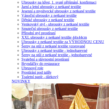
Ubrousky na křest, 1. svaté přijímání, konfirmaci
Jarní a letní ubrousky z netkané textilie
Jesenní a myslivecké ubrousky z netkané textilie
Vánoční ubrousky z netkané textilie
Dětské ubrousky z netkané textilie
Venkovský styl - ubrousky z netkané textilie
Smuteční ubrousky z netkané textilie
Přírodní styl prostíraní
XXL ubrousky z netkané textilie 44x44cm
Ubrousky z netkané textilie za VÝHODNOU CENU
Šerpy na stůl z netkané textilie vzorované
Ubrousky z netkané textilie - jednobarevné
Šerpy na stůl z netkané textilie - jednobarevné
Svatební a slávnostní prostíraní
Bryndáčky do restaurace
Ubrusové role
Prostírání pod talíře
Toaletní papír - dárkový
NOVINKY