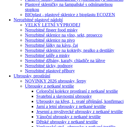
Plastové skleničky na šampaňské s odnímatelnou
stopkou
BIOplast - plastové sklenice z bioplastu ECOZEN
Nerozbitné plastové nádobí
VELKÝ LETNÍ VÝPRODEJ
Nerozbitné finger food misky
Nerozbitné sklenice na víno, sekt, prosecco
Nerozbitné sklenice na pivo
Nerozbitné šálky na kávu, čaj
Nerozbitné sklenice na koktejly, nealko a destiláty
Nerozbitné talíře a misky
Nerozbitné džbány, karafy, chladiče na láhve
Nerozbitné tácky, podnosy
Nerozbitné plastové příbory
Ubrousky, prostírání
NOVINKY 2026 ubrousky, šerpy
Ubrousky z netkané textilie
Celoroční kolekce prostíraní z netkané textilie
Svatební a slavnostní ubrousky
Ubrousky na křest, 1. svaté přijímání, konfirmaci
Jarní a letní ubrousky z netkané textilie
Jesenní a myslivecké ubrousky z netkané textilie
Vánoční ubrousky z netkané textilie
Dětské ubrousky z netkané textilie
Venkovský styl - ubrousky z netkané textilie