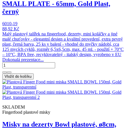
SMALL PLATE - 65mm, Gold Plast,
černý
6010-19
88,92 Kč
Malý plastový talířek na fingerfood, dezerty, mini koláčky a jiné
malé chuťovky - elegantní design a kvalitní provedení, extra pevný
plast, černá barva, 25 ks v balení - vhodné do myčky nádobí, cca
125 mycích cyklů, rozměr 6,5x6,5cm, max. 45 ml. - použití + 70°C
– 10°C, BPA free, recyklovatelný - italský design, vyrobeno v EU
Dokonalá prezentace...
Vložit do košíku
SKLADEM
Fingerfood plastové misky
Misky na dezerty Bowl plastové, ø8cm,