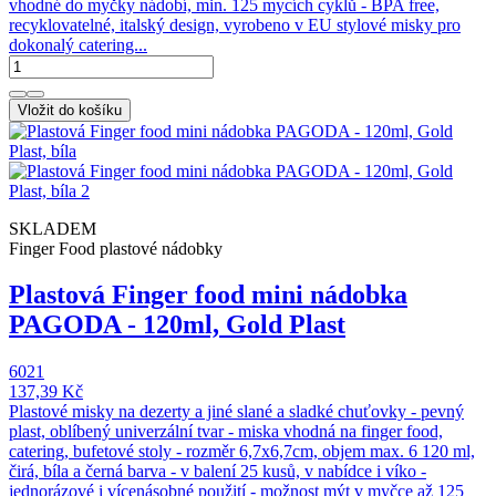
vhodné do myčky nádobí, min. 125 mycích cyklů - BPA free,
recyklovatelné, italský design, vyrobeno v EU stylové misky pro
dokonalý catering...
Vložit do košíku
SKLADEM
Finger Food plastové nádobky
Plastová Finger food mini nádobka
PAGODA - 120ml, Gold Plast
6021
137,39 Kč
Plastové misky na dezerty a jiné slané a sladké chuťovky - pevný
plast, oblíbený univerzální tvar - miska vhodná na finger food,
catering, bufetové stoly - rozměr 6,7x6,7cm, objem max. 6 120 ml,
čirá, bíla a černá barva - v balení 25 kusů, v nabídce i víko -
jednorázové i vícenásobné použití - možnost mýt v myčce až 125