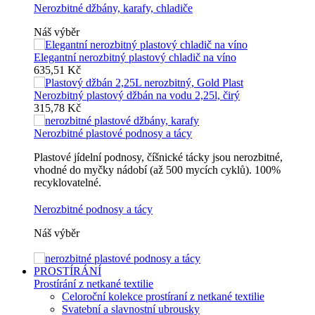
Nerozbitné džbány, karafy, chladiče
Náš výběr
Elegantní nerozbitný plastový chladič na víno
635,51 Kč
Nerozbitný plastový džbán na vodu 2,25l, čirý
315,78 Kč
Nerozbitné plastové podnosy a tácy
Plastové jídelní podnosy, číšnické tácky jsou nerozbitné,
vhodné do myčky nádobí (až 500 mycích cyklů). 100%
recyklovatelné.
Nerozbitné podnosy a tácy
Náš výběr
PROSTÍRÁNÍ
Prostírání z netkané textilie
Celoroční kolekce prostíraní z netkané textilie
Svatební a slavnostní ubrousky