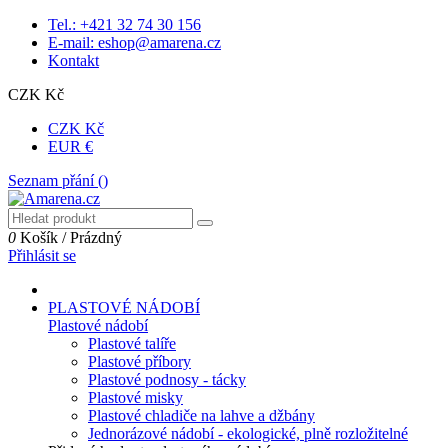
Tel.: +421 32 74 30 156
E-mail: eshop@amarena.cz
Kontakt
CZK Kč
CZK Kč
EUR €
Seznam přání (
)
0
Košík
/
Prázdný
Přihlásit se
PLASTOVÉ NÁDOBÍ
Plastové nádobí
Plastové talíře
Plastové příbory
Plastové podnosy - tácky
Plastové misky
Plastové chladiče na lahve a džbány
Jednorázové nádobí - ekologické, plně rozložitelné