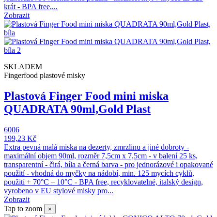
krát - BPA free,...
Zobrazit
SKLADEM
Fingerfood plastové misky
Plastová Finger Food mini miska
QUADRATA 90ml,Gold Plast
6006
199,23 Kč
Extra pevná malá miska na dezerty, zmrzlinu a jiné dobroty -
maximální objem 90ml, rozměr 7,5cm x 7,5cm - v balení 25 ks,
transparentní - čirá, bíla a černá barva - pro jednorázové i opakované
použití - vhodná do myčky na nádobí, min. 125 mycích cyklů,
použití + 70°C – 10°C - BPA free, recyklovatelné, italský design,
vyrobeno v EU stylové misky pro...
Zobrazit
Tap to zoom
×