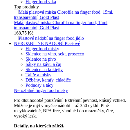
Finger food víka
Top produkty
Malá plastová miska Clorofila na finger food, 15ml,
transparentní, Gold Plast
168,75 Kč
NEROZBITNÉ NÁDOBÍ
Plastové
Finger food misky
Sklenice na víno, sekt, prosecco
Sklenice na pivo
Šálky na kávu a čaj
Sklenice na koktejly
Talíře a misky
Džbány, karafy, chladiče
Podnosy a tácy
Nerozbitné finger food misky
Pro dlouhodobé používání. Extrémní pevnost, krásný vzhled.
Můžete je mýt v myčce nádobí – až 350 cyklů. Plně
recyklovatelné, BPA free, vhodné i do mrazničky, čiré,
vysoký lesk.
Detaily, na kterých záleží.