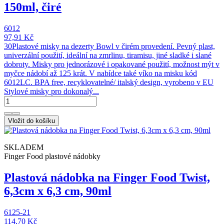
150ml, čiré
6012
97,91 Kč
30Plastové misky na dezerty Bowl v čirém provedení. Pevný plast,
univerzální použití, ideální na zmrlinu, tiramisu, jiné sladké i slané
dobroty. Misky pro jednorázové i opakované použití, možnost mýt v
myčce nádobí až 125 krát. V nabídce také víko na misku kód
6012LC. BPA free, recyklovatelné/ italský design, vyrobeno v EU
Stylové misky pro dokonalý...
Vložit do košíku
SKLADEM
Finger Food plastové nádobky
Plastová nádobka na Finger Food Twist,
6,3cm x 6,3 cm, 90ml
6125-21
114,70 Kč