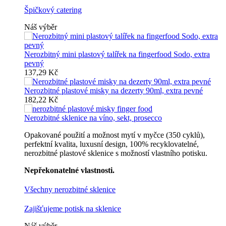
Špičkový catering
Náš výběr
Nerozbitný mini plastový talířek na fingerfood Sodo, extra
pevný
137,29 Kč
Nerozbitné plastové misky na dezerty 90ml, extra pevné
182,22 Kč
Nerozbitné sklenice na víno, sekt, prosecco
Opakované použití a možnost mytí v myčce (350 cyklů),
perfektní kvalita, luxusní design, 100% recyklovatelné,
nerozbitné plastové sklenice s možností vlastního potisku.
Nepřekonatelné vlastnosti.
Všechny nerozbitné sklenice
Zajišťujeme potisk na sklenice
Náš výběr