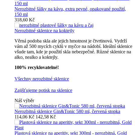
Nerozbitné šálky na kávu, extra pevné, opakované použití,
150 ml
318,60 Kč
Nerozbitné sklenice na koktejly
Věrná podoba skla ale jejich hmotnost je čtvrtinová. Vydrží
vám až 500 mycích cyklů v myčce na nádobí. Ideální sklenice
všude tam, kde je použití skla nebezpečné. Různé sklenice na
alko, nealko a koktejly.
100% recyklovatelné!
Všechny nerozbitné sklenice
Zajišťujeme potisk na sklenice
Náš výběr
Nerozbitná sklenice Gin&Tonic 580 ml, červená stopka
114,06 Kč
142,58 Kč
Plastová sklenice na aperitiv, sekt 300ml - nerozbitná, Gold