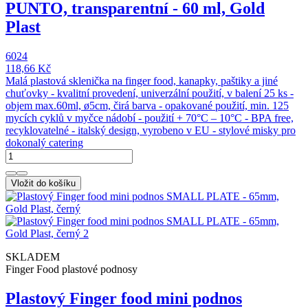
PUNTO, transparentní - 60 ml, Gold
Plast
6024
118,66 Kč
Malá plastová sklenička na finger food, kanapky, paštiky a jiné
chuťovky - kvalitní provedení, univerzální použití, v balení 25 ks -
objem max.60ml, ø5cm, čirá barva - opakované použití, min. 125
mycích cyklů v myčce nádobí - použití + 70°C – 10°C - BPA free,
recyklovatelné - italský design, vyrobeno v EU - stylové misky pro
dokonalý catering
Vložit do košíku
SKLADEM
Finger Food plastové podnosy
Plastový Finger food mini podnos