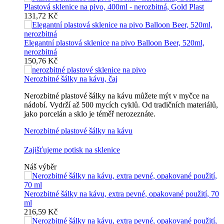
Plastová sklenice na pivo, 400ml - nerozbitná, Gold Plast
131,72 Kč
Elegantní plastová sklenice na pivo Balloon Beer, 520ml,
nerozbitná
150,76 Kč
Nerozbitné šálky na kávu, čaj
Nerozbitné plastové šálky na kávu můžete mýt v myčce na
nádobí. Vydrží až 500 mycích cyklů. Od tradičních materiálů,
jako porcelán a sklo je téměř nerozeznáte.
Nerozbitné plastové šálky na kávu
Zajišťujeme potisk na sklenice
Náš výběr
Nerozbitné šálky na kávu, extra pevné, opakované použití, 70
ml
216,59 Kč