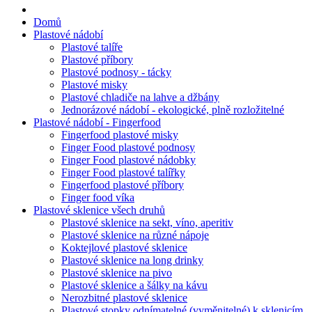
Domů
Plastové nádobí
Plastové talíře
Plastové příbory
Plastové podnosy - tácky
Plastové misky
Plastové chladiče na lahve a džbány
Jednorázové nádobí - ekologické, plně rozložitelné
Plastové nádobí - Fingerfood
Fingerfood plastové misky
Finger Food plastové podnosy
Finger Food plastové nádobky
Finger Food plastové talířky
Fingerfood plastové příbory
Finger food víka
Plastové sklenice všech druhů
Plastové sklenice na sekt, víno, aperitiv
Plastové sklenice na různé nápoje
Koktejlové plastové sklenice
Plastové sklenice na long drinky
Plastové sklenice na pivo
Plastové sklenice a šálky na kávu
Nerozbitné plastové sklenice
Plastové stopky odnímatelné (vyměnitelné) k sklenicím