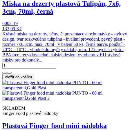
Miska na dezerty plastová Tulipán, 7x6,
3cm, 70ml, černá
6002-19
133,09 Kč
Krásná miska na dezerty, pěny, či prezentace a ochutnávky - stylový
design, tvar rozkvetlého tulipánu - kvalitní provedení, pevný plast -
rozměr 7x6,3cm, max. 70ml - v balení 50 ks, černá barva, použití +
70°C – 10°C - vhodné do myčky nádobí, min. 125 mycích cyklů -
BPA free, recyklovatelné, italský design, vyrobeno v EU stylové
misky pro dokonalý...
Vložit do košíku
SKLADEM
Finger Food plastové nádobky
Plastová Finger food mini nádobka