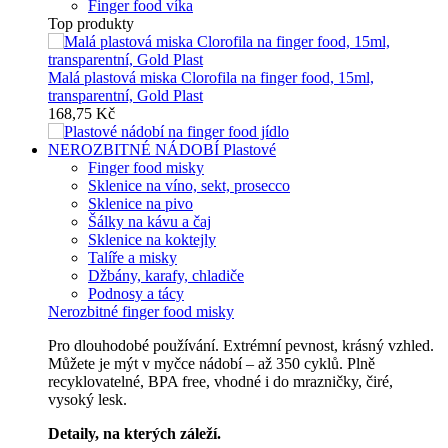
Finger food víka
Top produkty
Malá plastová miska Clorofila na finger food, 15ml,
transparentní, Gold Plast
168,75 Kč
NEROZBITNÉ NÁDOBÍ
Plastové
Finger food misky
Sklenice na víno, sekt, prosecco
Sklenice na pivo
Šálky na kávu a čaj
Sklenice na koktejly
Talíře a misky
Džbány, karafy, chladiče
Podnosy a tácy
Nerozbitné finger food misky
Pro dlouhodobé používání. Extrémní pevnost, krásný vzhled.
Můžete je mýt v myčce nádobí – až 350 cyklů. Plně
recyklovatelné, BPA free, vhodné i do mrazničky, čiré,
vysoký lesk.
Detaily, na kterých záleží.