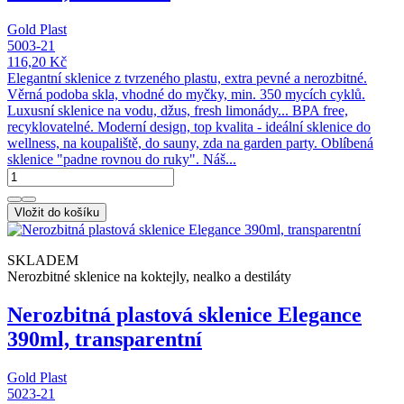
Gold Plast
5003-21
116,20 Kč
Elegantní sklenice z tvrzeného plastu, extra pevné a nerozbitné.
Věrná podoba skla, vhodné do myčky, min. 350 mycích cyklů.
Luxusní sklenice na vodu, džus, fresh limonády... BPA free,
recyklovatelné. Moderní design, top kvalita - ideální sklenice do
wellness, na koupaliště, do sauny, zda na garden party. Oblíbená
sklenice "padne rovnou do ruky". Náš...
Vložit do košíku
SKLADEM
Nerozbitné sklenice na koktejly, nealko a destiláty
Nerozbitná plastová sklenice Elegance
390ml, transparentní
Gold Plast
5023-21