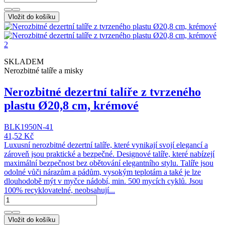
Vložit do košíku
SKLADEM
Nerozbitné talíře a misky
Nerozbitné dezertní talíře z tvrzeného
plastu Ø20,8 cm, krémové
BLK1950N-41
41,52 Kč
Luxusní nerozbitné dezertní talíře, které vynikají svojí elegancí a
zároveň jsou praktické a bezpečné. Designové talíře, které nabízejí
maximální bezpečnost bez obětování elegantního stylu. Talíře jsou
odolné vůči nárazům a pádům, vysokým teplotám a také je lze
dlouhodobě mýt v myčce nádobí, min. 500 mycích cyklů. Jsou
100% recyklovatelné, neobsahují...
Vložit do košíku