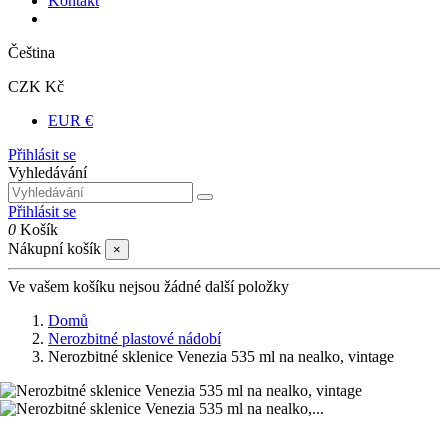
Kontakt
Čeština
CZK Kč
EUR €
Přihlásit se
Vyhledávání
Přihlásit se
0
Košík
Nákupní košík
×
Ve vašem košíku nejsou žádné další položky
Domů
Nerozbitné plastové nádobí
Nerozbitné sklenice Venezia 535 ml na nealko, vintage