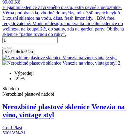
99,00 Kč
Elegantní sklenice z tvrzeného plastu, extra pevné a nerozbitné.
Věrná podoba skla, vhodné do myčky, min. 350 mycích cyklů.
Luxusní sklenice na vodu, džus, fresh limonády... BPA free,
recyklovatelné. Moderní design, top kvalita - ideální sklenice do
wellness, na koupaliště, do sauny, zda na garden party. Oblíbená
sklenice "padne rovnou do ruky".
Vložit do košíku
Výprodej!
-25%
Skladem
Nerozbitné plastové nádobí
Nerozbitné plastové sklenice Venezia na
víno, vintage styl
Gold Plast
5001VN-21