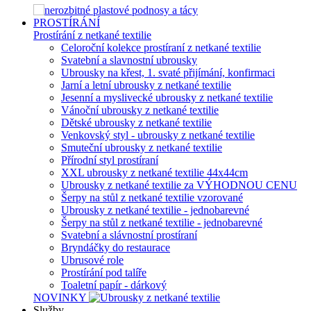
PROSTÍRÁNÍ
Prostírání z netkané textilie
Celoroční kolekce prostíraní z netkané textilie
Svatební a slavnostní ubrousky
Ubrousky na křest, 1. svaté přijímání, konfirmaci
Jarní a letní ubrousky z netkané textilie
Jesenní a myslivecké ubrousky z netkané textilie
Vánoční ubrousky z netkané textilie
Dětské ubrousky z netkané textilie
Venkovský styl - ubrousky z netkané textilie
Smuteční ubrousky z netkané textilie
Přírodní styl prostíraní
XXL ubrousky z netkané textilie 44x44cm
Ubrousky z netkané textilie za VÝHODNOU CENU
Šerpy na stůl z netkané textilie vzorované
Ubrousky z netkané textilie - jednobarevné
Šerpy na stůl z netkané textilie - jednobarevné
Svatební a slávnostní prostíraní
Bryndáčky do restaurace
Ubrusové role
Prostírání pod talíře
Toaletní papír - dárkový
NOVINKY
Služby