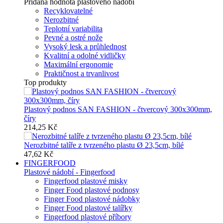
Přidaná hodnota plastového nádobí
Recyklovatelné
Nerozbitné
Teplotní variabilita
Pevné a ostré nože
Vysoký lesk a průhlednost
Kvalitní a odolné vidličky
Maximální ergonomie
Praktičnost a trvanlivost
Top produkty
Plastový podnos SAN FASHION - čtvercový 300x300mm,
číry
214,25 Kč
Nerozbitné talíře z tvrzeného plastu Ø 23,5cm, bílé
47,62 Kč
FINGERFOOD
Plastové nádobí - Fingerfood
Fingerfood plastové misky
Finger Food plastové podnosy
Finger Food plastové nádobky
Finger Food plastové talířky
Fingerfood plastové příbory