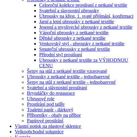
Celoroční kolekce prostíraní z netkané textilie
Svatební a slavnostní ubrousky
Ubrousky na křest, 1. svaté přijímání, konfirmaci
Jarní a letní ubrousky z netkané textilie
Jesenní a myslivecké ubrousky z netkané textilie
Vánoční ubrousky z netkané textilie
Dětské ubrousky z netkané textilie
Venkovský styl - ubrousky z netkané textilie
Smuteční ubrousky z netkané textilie
Přírodní styl prostíraní
Ubrousky z netkané textilie za VÝHODNOU
CENU
Šerpy na stůl z netkané textilie vzorované
Ubrousky z netkané textilie - jednobarevné
Šerpy na stůl z netkané textilie - jednobarevné
Svatební a slávnostní prostíraní
Bryndáčky do restaurace
Ubrusové role
Prostírání pod talíře
Toaletní papír - dárkový
Příborníky - obaly na příbor
Papírové prostírání
Vlastní potisk na plastové sklenice
Velkoobchodní solupráce