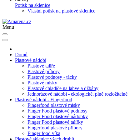
Potisk na sklenice
Vlastní potisk na plastové sklenice
Menu
Domů
Plastové nádobí
Plastové talíře
Plastové příbory
Plastové podnosy - tácky
Plastové misky
Plastové chladiče na lahve a džbány
Jednorázové nádobí - ekologické, plně rozložitelné
Plastové nádobí - Fingerfood
Fingerfood plastové misky
Finger Food plastové podnosy
Finger Food plastové nádobky
Finger Food plastové talířky
Fingerfood plastové příbory
Finger food víka
Plastové sklenice všech druhů