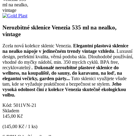
Nerozbitné sklenice Venezia 535 ml na nealko,
vintage
Zcela nová kolekce sklenic Venezia.
Elegantní plastová sklenice
na nealko nápoje v jedinečném trendy vintage vzhledu
. Luxusní
design, perfektní kvalita, věrná podoba skla. Dlouhodobé používání,
vhodné do myčky nádobí, min. 350 mycích cyklů. BPA free,
recyklovatelný..
Dokonalé nerozbitné plastové sklenice do
wellness, na koupaliště, do sauny, do karavanu, na loď, na
elegantní večírky, garden párty...
Tuto sklenici využijete všude
tam, kde se vyžaduje praktičnost a bezpečnost se stylem.
Jeho
vysoká odolnost činí z kolekce Venezia skutečně ekologickou
volbu.
Kód:
5011VN-21
Skladem
145,00 Kč
(145,00 Kč / 1 ks)