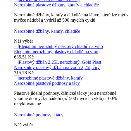
Nerozbitné plastové džbány, karafy a chladiče
Nerozbitné džbány, karafy a chladiče na láhve, které lze mýt v
myčce nádobí a vydrží až 500 mycích cyklů.
Nerozbitné džbány, karafy, chladiče
Náš výběr
Elegantní nerozbitný plastový chladič na víno
635,51 Kč
Nerozbitný plastový džbán na vodu 2,25l, čirý
315,78 Kč
Nerozbitné plastové podnosy a tácy
Plastové jídelní podnosy, číšnické tácky jsou nerozbitné,
vhodné do myčky nádobí (až 500 mycích cyklů). 100%
recyklovatelné.
Nerozbitné podnosy a tácy
Náš výběr