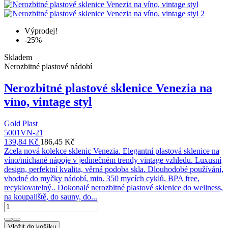
Výprodej!
-25%
Skladem
Nerozbitné plastové nádobí
Nerozbitné plastové sklenice Venezia na
víno, vintage styl
Gold Plast
5001VN-21
139,84 Kč
186,45 Kč
Zcela nová kolekce sklenic Venezia. Elegantní plastová sklenice na
víno/míchané nápoje v jedinečném trendy vintage vzhledu. Luxusní
design, perfektní kvalita, věrná podoba skla. Dlouhodobé používání,
vhodné do myčky nádobí, min. 350 mycích cyklů. BPA free,
recyklovatelný.. Dokonalé nerozbitné plastové sklenice do wellness,
na koupaliště, do sauny, do...
Vložit do košíku