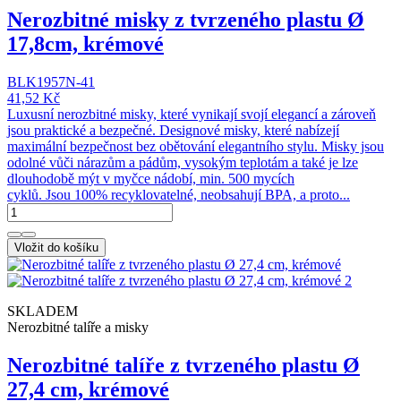
Nerozbitné misky z tvrzeného plastu Ø
17,8cm, krémové
BLK1957N-41
41,52 Kč
Luxusní nerozbitné misky, které vynikají svojí elegancí a zároveň
jsou praktické a bezpečné. Designové misky, které nabízejí
maximální bezpečnost bez obětování elegantního stylu. Misky jsou
odolné vůči nárazům a pádům, vysokým teplotám a také je lze
dlouhodobě mýt v myčce nádobí, min. 500 mycích
cyklů. Jsou 100% recyklovatelné, neobsahují BPA, a proto...
Vložit do košíku
SKLADEM
Nerozbitné talíře a misky
Nerozbitné talíře z tvrzeného plastu Ø
27,4 cm, krémové