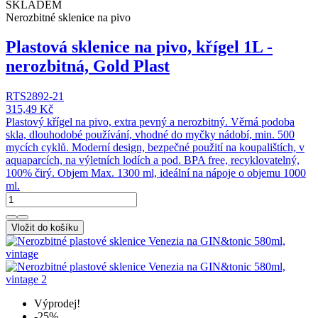
SKLADEM
Nerozbitné sklenice na pivo
Plastová sklenice na pivo, křígel 1L -
nerozbitná, Gold Plast
RTS2892-21
315,49 Kč
Plastový křígel na pivo, extra pevný a nerozbitný. Věrná podoba
skla, dlouhodobé používání, vhodné do myčky nádobí, min. 500
mycích cyklů. Moderní design, bezpečné použití na koupalištích, v
aquaparcích, na výletních lodích a pod. BPA free, recyklovatelný,
100% čirý. Objem Max. 1300 ml, ideální na nápoje o objemu 1000
ml.
Vložit do košíku
Výprodej!
-25%