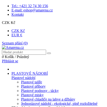
Tel.: +421 32 74 30 156
E-mail: eshop@amarena.cz
Kontakt
CZK Kč
CZK Kč
EUR €
Seznam přání (
0
)
0
Košík
/
Prázdný
Přihlásit se
PLASTOVÉ NÁDOBÍ
Plastové nádobí
Plastové talíře
Plastové příbory
Plastové podnosy - tácky
Plastové misky
Plastové chladiče na lahve a džbány
Jednorázové nádobí - ekologické, plně rozložitelné