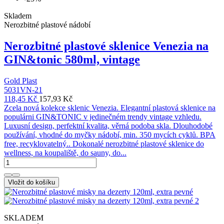
Skladem
Nerozbitné plastové nádobí
Nerozbitné plastové sklenice Venezia na
GIN&tonic 580ml, vintage
Gold Plast
5031VN-21
118,45 Kč
157,93 Kč
Zcela nová kolekce sklenic Venezia. Elegantní plastová sklenice na
populárni GIN&TONIC v jedinečném trendy vintage vzhledu.
Luxusní design, perfektní kvalita, věrná podoba skla. Dlouhodobé
používání, vhodné do myčky nádobí, min. 350 mycích cyklů. BPA
free, recyklovatelný.. Dokonalé nerozbitné plastové sklenice do
wellness, na koupaliště, do sauny, do...
Vložit do košíku
SKLADEM