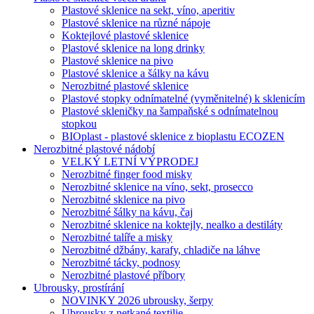
Plastové sklenice na sekt, víno, aperitiv
Plastové sklenice na různé nápoje
Koktejlové plastové sklenice
Plastové sklenice na long drinky
Plastové sklenice na pivo
Plastové sklenice a šálky na kávu
Nerozbitné plastové sklenice
Plastové stopky odnímatelné (vyměnitelné) k sklenicím
Plastové skleničky na šampaňské s odnímatelnou
stopkou
BIOplast - plastové sklenice z bioplastu ECOZEN
Nerozbitné plastové nádobí
VELKÝ LETNÍ VÝPRODEJ
Nerozbitné finger food misky
Nerozbitné sklenice na víno, sekt, prosecco
Nerozbitné sklenice na pivo
Nerozbitné šálky na kávu, čaj
Nerozbitné sklenice na koktejly, nealko a destiláty
Nerozbitné talíře a misky
Nerozbitné džbány, karafy, chladiče na láhve
Nerozbitné tácky, podnosy
Nerozbitné plastové příbory
Ubrousky, prostírání
NOVINKY 2026 ubrousky, šerpy
Ubrousky z netkané textilie