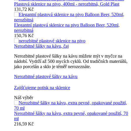
Plastová sklenice na pivo, 400ml - nerozbitná, Gold Plast
131,72 Kč
Elegantní plastová sklenice na pivo Balloon Beer, 520ml,
nerozbitná
150,76 Kč
Nerozbitné šálky na kávu, čaj
Nerozbitné plastové šálky na kávu můžete mýt v myčce na
nádobí. Vydrží až 500 mycích cyklů. Od tradičních materiálů,
jako porcelán a sklo je téměř nerozeznáte.
Nerozbitné plastové šálky na kávu
Zajišťujeme potisk na sklenice
Náš výběr
Nerozbitné šálky na kávu, extra pevné, opakované použití, 70
ml
216,59 Kč