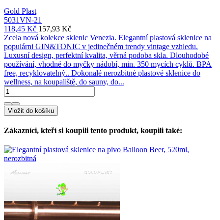
Gold Plast
5031VN-21
118,45 Kč
157,93 Kč
Zcela nová kolekce sklenic Venezia. Elegantní plastová sklenice na
populárni GIN&TONIC v jedinečném trendy vintage vzhledu.
Luxusní design, perfektní kvalita, věrná podoba skla. Dlouhodobé
používání, vhodné do myčky nádobí, min. 350 mycích cyklů. BPA
free, recyklovatelný.. Dokonalé nerozbitné plastové sklenice do
wellness, na koupaliště, do sauny, do...
Vložit do košíku
Zákazníci, kteří si koupili tento produkt, koupili také: