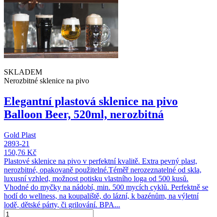
SKLADEM
Nerozbitné sklenice na pivo
Elegantní plastová sklenice na pivo
Balloon Beer, 520ml, nerozbitná
Gold Plast
2893-21
150,76 Kč
Plastové sklenice na pivo v perfektní kvalitě. Extra pevný plast,
nerozbitné, opakovaně použitelné.Téměř nerozeznatelné od skla,
luxusní vzhled, možnost potisku vlastního loga od 500 kusů.
Vhodné do myčky na nádobí, min. 500 mycích cyklů. Perfektně se
hodí do wellness, na koupaliště, do lázní, k bazénům, na výletní
lodě, dětské párty, či grilování. BPA...