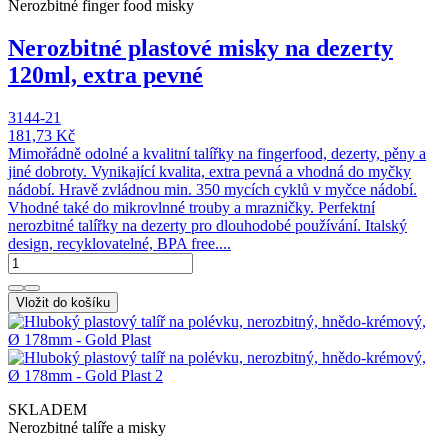
Nerozbitné finger food misky
Nerozbitné plastové misky na dezerty
120ml, extra pevné
3144-21
181,73 Kč
Mimořádně odolné a kvalitní talířky na fingerfood, dezerty, pěny a
jiné dobroty. Vynikající kvalita, extra pevná a vhodná do myčky
nádobí. Hravě zvládnou min. 350 mycích cyklů v myčce nádobí.
Vhodné také do mikrovlnné trouby a mrazničky. Perfektní
nerozbitné talířky na dezerty pro dlouhodobé používání. Italský
design, recyklovatelné, BPA free....
Vložit do košíku
SKLADEM
Nerozbitné talíře a misky