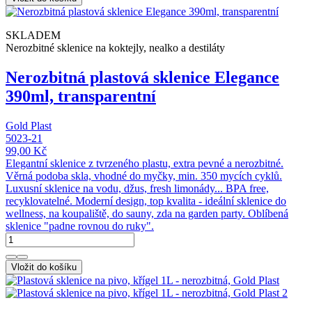
SKLADEM
Nerozbitné sklenice na koktejly, nealko a destiláty
Nerozbitná plastová sklenice Elegance
390ml, transparentní
Gold Plast
5023-21
99,00 Kč
Elegantní sklenice z tvrzeného plastu, extra pevné a nerozbitné.
Věrná podoba skla, vhodné do myčky, min. 350 mycích cyklů.
Luxusní sklenice na vodu, džus, fresh limonády... BPA free,
recyklovatelné. Moderní design, top kvalita - ideální sklenice do
wellness, na koupaliště, do sauny, zda na garden party. Oblíbená
sklenice "padne rovnou do ruky".
Vložit do košíku