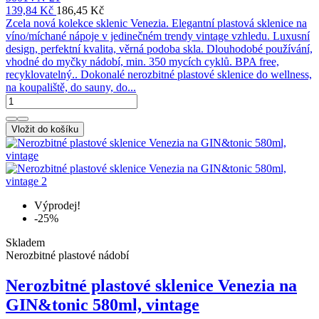
139,84 Kč
186,45 Kč
Zcela nová kolekce sklenic Venezia. Elegantní plastová sklenice na
víno/míchané nápoje v jedinečném trendy vintage vzhledu. Luxusní
design, perfektní kvalita, věrná podoba skla. Dlouhodobé používání,
vhodné do myčky nádobí, min. 350 mycích cyklů. BPA free,
recyklovatelný.. Dokonalé nerozbitné plastové sklenice do wellness,
na koupaliště, do sauny, do...
Vložit do košíku
Výprodej!
-25%
Skladem
Nerozbitné plastové nádobí
Nerozbitné plastové sklenice Venezia na
GIN&tonic 580ml, vintage