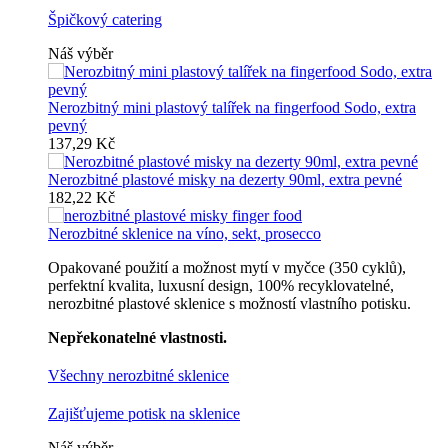
Špičkový catering
Náš výběr
Nerozbitný mini plastový talířek na fingerfood Sodo, extra
pevný
137,29 Kč
Nerozbitné plastové misky na dezerty 90ml, extra pevné
182,22 Kč
Nerozbitné sklenice na víno, sekt, prosecco
Opakované použití a možnost mytí v myčce (350 cyklů),
perfektní kvalita, luxusní design, 100% recyklovatelné,
nerozbitné plastové sklenice s možností vlastního potisku.
Nepřekonatelné vlastnosti.
Všechny nerozbitné sklenice
Zajišťujeme potisk na sklenice
Náš výběr