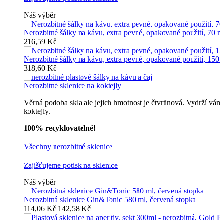
Náš výběr
Nerozbitné šálky na kávu, extra pevné, opakované použití, 70 
216,59 Kč
Nerozbitné šálky na kávu, extra pevné, opakované použití, 150
318,60 Kč
Nerozbitné sklenice na koktejly
Věrná podoba skla ale jejich hmotnost je čtvrtinová. Vydrží vá
koktejly.
100% recyklovatelné!
Všechny nerozbitné sklenice
Zajišťujeme potisk na sklenice
Náš výběr
Nerozbitná sklenice Gin&Tonic 580 ml, červená stopka
114,06 Kč
142,58 Kč