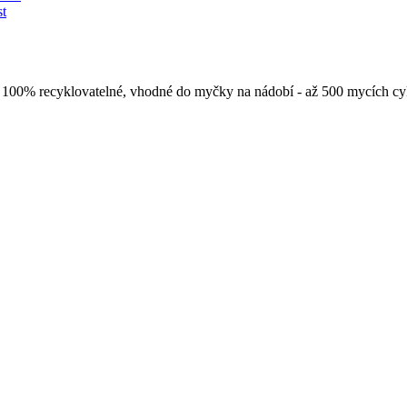
st
y. 100% recyklovatelné, vhodné do myčky na nádobí - až 500 mycích c