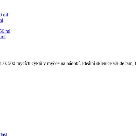
ml
 ml
m až 500 mycích cyklů v myčce na nádobí. Ideální sklenice všude tam, k