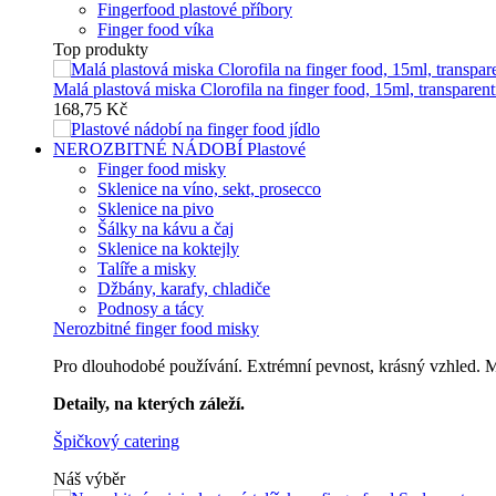
Fingerfood plastové příbory
Finger food víka
Top produkty
Malá plastová miska Clorofila na finger food, 15ml, transparent
168,75 Kč
NEROZBITNÉ NÁDOBÍ
Plastové
Finger food misky
Sklenice na víno, sekt, prosecco
Sklenice na pivo
Šálky na kávu a čaj
Sklenice na koktejly
Talíře a misky
Džbány, karafy, chladiče
Podnosy a tácy
Nerozbitné finger food misky
Pro dlouhodobé používání. Extrémní pevnost, krásný vzhled. Mů
Detaily, na kterých záleží.
Špičkový catering
Náš výběr