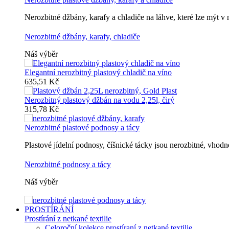
Nerozbitné džbány, karafy a chladiče na láhve, které lze mýt 
Nerozbitné džbány, karafy, chladiče
Náš výběr
Elegantní nerozbitný plastový chladič na víno
635,51 Kč
Nerozbitný plastový džbán na vodu 2,25l, čirý
315,78 Kč
Nerozbitné plastové podnosy a tácy
Plastové jídelní podnosy, číšnické tácky jsou nerozbitné, vho
Nerozbitné podnosy a tácy
Náš výběr
PROSTÍRÁNÍ
Prostírání z netkané textilie
Celoroční kolekce prostíraní z netkané textilie