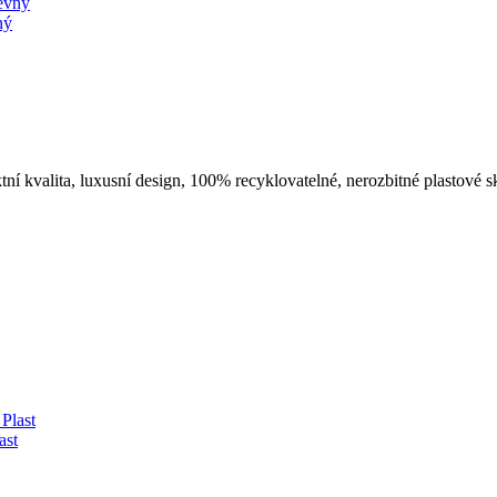
ný
í kvalita, luxusní design, 100% recyklovatelné, nerozbitné plastové sk
ast