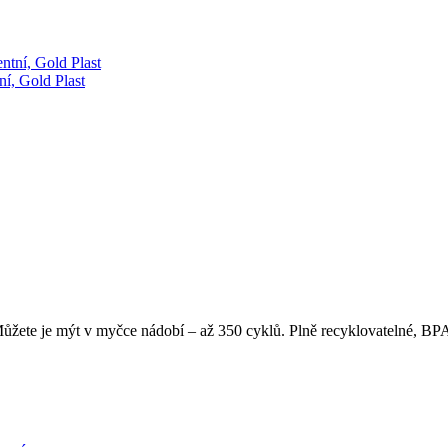
ní, Gold Plast
žete je mýt v myčce nádobí – až 350 cyklů. Plně recyklovatelné, BPA 