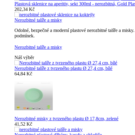
Plastová sklenice na aperitiv, sekt 300ml - nerozbitná, Gold Pla
202,34 Kč
Nerozbitné talíře a misky
Odolné, bezpečné a moderní plastové nerozbitné talíře a misk
podmínek.
Nerozbitné talíře a misky
Náš výběr
Nerozbitné talíře z tvrzeného plastu Ø 27,4 cm, bílé
64,84 Kč
Nerozbitné misky z tvrzeného plastu Ø 17,8cm, zelené
41,52 Kč
Nerozbitné plastové džbány, karafy a chladiče