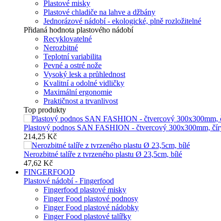
Plastové misky
Plastové chladiče na lahve a džbány
Jednorázové nádobí - ekologické, plně rozložitelné
Přidaná hodnota plastového nádobí
Recyklovatelné
Nerozbitné
Teplotní variabilita
Pevné a ostré nože
Vysoký lesk a průhlednost
Kvalitní a odolné vidličky
Maximální ergonomie
Praktičnost a trvanlivost
Top produkty
Plastový podnos SAN FASHION - čtvercový 300x300mm, čír
214,25 Kč
Nerozbitné talíře z tvrzeného plastu Ø 23,5cm, bílé
47,62 Kč
FINGERFOOD
Plastové nádobí - Fingerfood
Fingerfood plastové misky
Finger Food plastové podnosy
Finger Food plastové nádobky
Finger Food plastové talířky