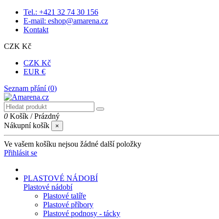
Tel.: +421 32 74 30 156
E-mail: eshop@amarena.cz
Kontakt
CZK Kč
CZK Kč
EUR €
Seznam přání (
0
)
0
Košík
/
Prázdný
Nákupní košík
×
Ve vašem košíku nejsou žádné další položky
Přihlásit se
PLASTOVÉ NÁDOBÍ
Plastové nádobí
Plastové talíře
Plastové příbory
Plastové podnosy - tácky