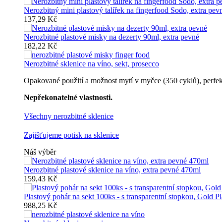
Nerozbitný mini plastový talířek na fingerfood Sodo, extra pev
137,29 Kč
Nerozbitné plastové misky na dezerty 90ml, extra pevné
182,22 Kč
Nerozbitné sklenice na víno, sekt, prosecco
Opakované použití a možnost mytí v myčce (350 cyklů), perfektn
Nepřekonatelné vlastnosti.
Všechny nerozbitné sklenice
Zajišťujeme potisk na sklenice
Náš výběr
Nerozbitné plastové sklenice na víno, extra pevné 470ml
159,43 Kč
Plastový pohár na sekt 100ks - s transparentní stopkou, Gold Pl
988,25 Kč