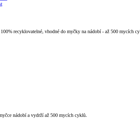
st
y. 100% recyklovatelné, vhodné do myčky na nádobí - až 500 mycích c
v myčce nádobí a vydrží až 500 mycích cyklů.