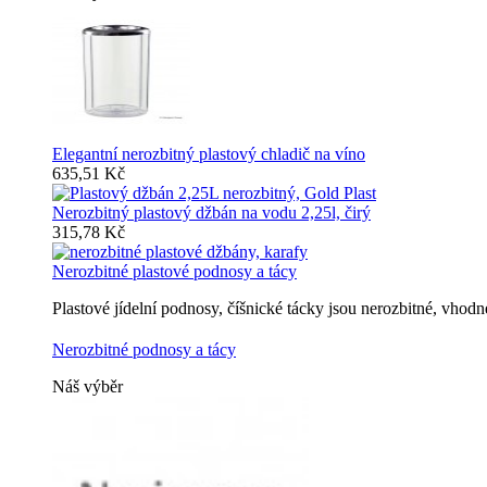
Elegantní nerozbitný plastový chladič na víno
635,51 Kč
Nerozbitný plastový džbán na vodu 2,25l, čirý
315,78 Kč
Nerozbitné plastové podnosy a tácy
Plastové jídelní podnosy, číšnické tácky jsou nerozbitné, vho
Nerozbitné podnosy a tácy
Náš výběr