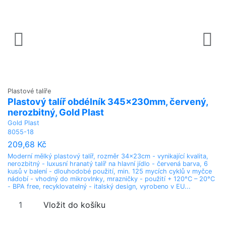
Plastové talíře
Pl
Plastový talíř obdélník 345x230mm, červený,
H
nerozbitný, Gold Plast
t
Gold Plast
Go
8055-18
80
209,68 Kč
3
Moderní mělký plastový talíř, rozměr 34x23cm - vynikající kvalita,
Mo
nerozbitný - luxusní hranatý talíř na hlavní jídlo - červená barva, 6
ne
kusů v balení - dlouhodobé použití, min. 125 mycích cyklů v myčce
če
nádobí - vhodný do mikrovlnky, mrazničky - použití + 120°C – 20°C
my
- BPA free, recyklovatelný - italský design, vyrobeno v EU...
po
vy
Vložit do košíku