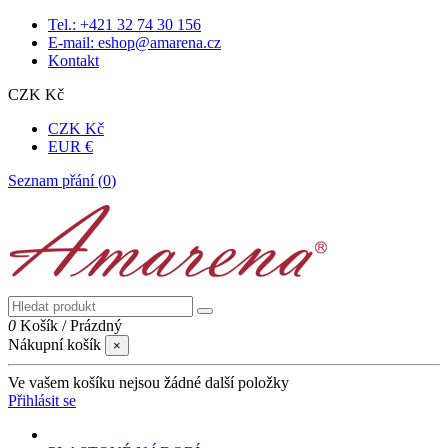
Tel.: +421 32 74 30 156
E-mail: eshop@amarena.cz
Kontakt
CZK Kč
CZK Kč
EUR €
Seznam přání (
0
)
0
Košík
/
Prázdný
Nákupní košík
×
Ve vašem košíku nejsou žádné další položky
Přihlásit se