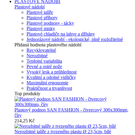
PLASTOVÉ NÁDOBÍ
Plastové nádobí
Plastové talíře
Plastové příbory
Plastové podnosy - tácky
Plastové misky
Plastové chladiče na lahve a džbány
Jednorázové nádobí - ekologické, plně rozložitelné
Přidaná hodnota plastového nádobí
Recyklovatelné
Nerozbitné
Teplotní variabilita
Pevné a ostré nože
Vysoký lesk a průhlednost
Kvalitní a odolné vidličky
Maximální ergonomie
Praktičnost a trvanlivost
Top produkty
Plastový podnos SAN FASHION - čtvercový 300x300mm,
číry
214,25 Kč
Nerozbitné talíře z tvrzeného plastu Ø 23,5cm, bílé