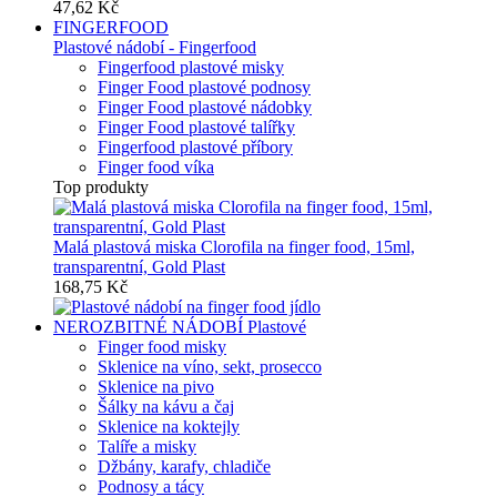
47,62 Kč
FINGERFOOD
Plastové nádobí - Fingerfood
Fingerfood plastové misky
Finger Food plastové podnosy
Finger Food plastové nádobky
Finger Food plastové talířky
Fingerfood plastové příbory
Finger food víka
Top produkty
Malá plastová miska Clorofila na finger food, 15ml,
transparentní, Gold Plast
168,75 Kč
NEROZBITNÉ NÁDOBÍ
Plastové
Finger food misky
Sklenice na víno, sekt, prosecco
Sklenice na pivo
Šálky na kávu a čaj
Sklenice na koktejly
Talíře a misky
Džbány, karafy, chladiče
Podnosy a tácy