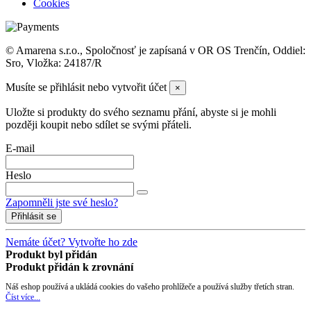
Cookies
© Amarena s.r.o., Spoločnosť je zapísaná v OR OS Trenčín, Oddiel:
Sro, Vložka: 24187/R
Musíte se přihlásit nebo vytvořit účet
×
Uložte si produkty do svého seznamu přání, abyste si je mohli
později koupit nebo sdílet se svými přáteli.
E-mail
Heslo
Zapomněli jste své heslo?
Přihlásit se
Nemáte účet? Vytvořte ho zde
Produkt byl přidán
Produkt přidán k zrovnání
Náš eshop používá a ukládá cookies do vašeho prohlížeče a používá služby třetích stran.
Číst více...