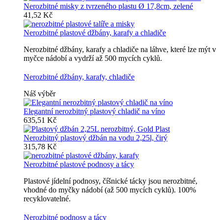
Nerozbitné misky z tvrzeného plastu Ø 17,8cm, zelené
41,52 Kč
Nerozbitné plastové džbány, karafy a chladiče
Nerozbitné džbány, karafy a chladiče na láhve, které lze mýt v
myčce nádobí a vydrží až 500 mycích cyklů.
Nerozbitné džbány, karafy, chladiče
Náš výběr
Elegantní nerozbitný plastový chladič na víno
635,51 Kč
Nerozbitný plastový džbán na vodu 2,25l, čirý
315,78 Kč
Nerozbitné plastové podnosy a tácy
Plastové jídelní podnosy, číšnické tácky jsou nerozbitné,
vhodné do myčky nádobí (až 500 mycích cyklů). 100%
recyklovatelné.
Nerozbitné podnosy a tácy