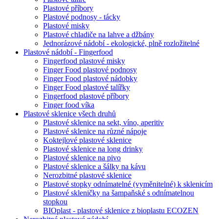
Plastové příbory
Plastové podnosy - tácky
Plastové misky
Plastové chladiče na lahve a džbány
Jednorázové nádobí - ekologické, plně rozložitelné
Plastové nádobí - Fingerfood
Fingerfood plastové misky
Finger Food plastové podnosy
Finger Food plastové nádobky
Finger Food plastové talířky
Fingerfood plastové příbory
Finger food víka
Plastové sklenice všech druhů
Plastové sklenice na sekt, víno, aperitiv
Plastové sklenice na různé nápoje
Koktejlové plastové sklenice
Plastové sklenice na long drinky
Plastové sklenice na pivo
Plastové sklenice a šálky na kávu
Nerozbitné plastové sklenice
Plastové stopky odnímatelné (vyměnitelné) k sklenicím
Plastové skleničky na šampaňské s odnímatelnou
stopkou
BIOplast - plastové sklenice z bioplastu ECOZEN