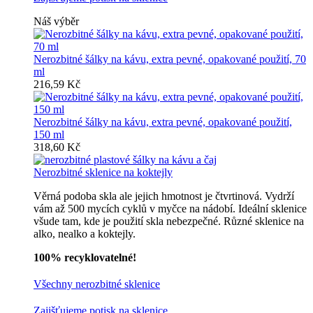
Náš výběr
Nerozbitné šálky na kávu, extra pevné, opakované použití, 70
ml
216,59 Kč
Nerozbitné šálky na kávu, extra pevné, opakované použití,
150 ml
318,60 Kč
Nerozbitné sklenice na koktejly
Věrná podoba skla ale jejich hmotnost je čtvrtinová. Vydrží
vám až 500 mycích cyklů v myčce na nádobí. Ideální sklenice
všude tam, kde je použití skla nebezpečné. Různé sklenice na
alko, nealko a koktejly.
100% recyklovatelné!
Všechny nerozbitné sklenice
Zajišťujeme potisk na sklenice