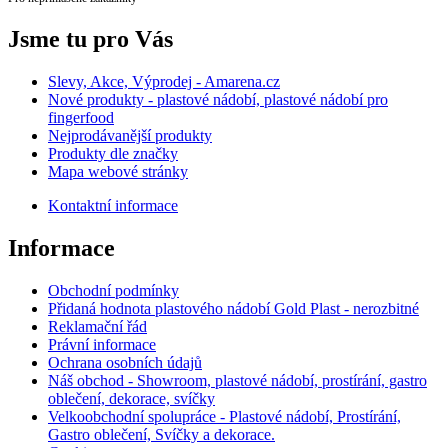
Jsme tu pro Vás
Slevy, Akce, Výprodej - Amarena.cz
Nové produkty - plastové nádobí, plastové nádobí pro
fingerfood
Nejprodávanější produkty
Produkty dle značky
Mapa webové stránky
Kontaktní informace
Informace
Obchodní podmínky
Přidaná hodnota plastového nádobí Gold Plast - nerozbitné
Reklamační řád
Právní informace
Ochrana osobních údajů
Náš obchod - Showroom, plastové nádobí, prostírání, gastro
oblečení, dekorace, svíčky
Velkoobchodní spolupráce - Plastové nádobí, Prostírání,
Gastro oblečení, Svíčky a dekorace.