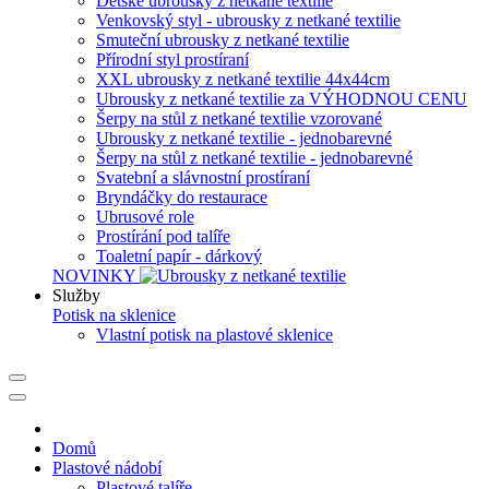
Dětské ubrousky z netkané textilie
Venkovský styl - ubrousky z netkané textilie
Smuteční ubrousky z netkané textilie
Přírodní styl prostíraní
XXL ubrousky z netkané textilie 44x44cm
Ubrousky z netkané textilie za VÝHODNOU CENU
Šerpy na stůl z netkané textilie vzorované
Ubrousky z netkané textilie - jednobarevné
Šerpy na stůl z netkané textilie - jednobarevné
Svatební a slávnostní prostíraní
Bryndáčky do restaurace
Ubrusové role
Prostírání pod talíře
Toaletní papír - dárkový
NOVINKY
Služby
Potisk na sklenice
Vlastní potisk na plastové sklenice
Domů
Plastové nádobí
Plastové talíře