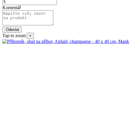
Komentář
Tap to zoom
×