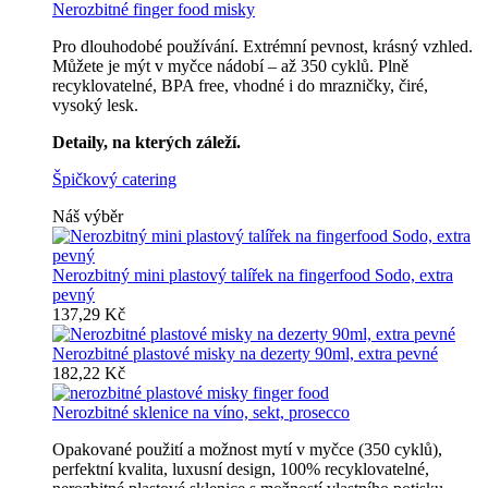
Nerozbitné finger food misky
Pro dlouhodobé používání. Extrémní pevnost, krásný vzhled.
Můžete je mýt v myčce nádobí – až 350 cyklů. Plně
recyklovatelné, BPA free, vhodné i do mrazničky, čiré,
vysoký lesk.
Detaily, na kterých záleží.
Špičkový catering
Náš výběr
Nerozbitný mini plastový talířek na fingerfood Sodo, extra
pevný
137,29 Kč
Nerozbitné plastové misky na dezerty 90ml, extra pevné
182,22 Kč
Nerozbitné sklenice na víno, sekt, prosecco
Opakované použití a možnost mytí v myčce (350 cyklů),
perfektní kvalita, luxusní design, 100% recyklovatelné,