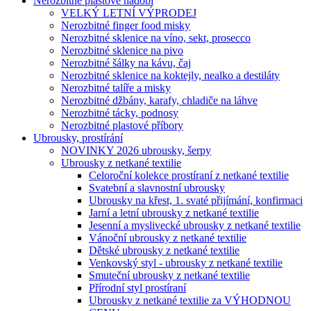
Nerozbitné plastové nádobí
VELKÝ LETNÍ VÝPRODEJ
Nerozbitné finger food misky
Nerozbitné sklenice na víno, sekt, prosecco
Nerozbitné sklenice na pivo
Nerozbitné šálky na kávu, čaj
Nerozbitné sklenice na koktejly, nealko a destiláty
Nerozbitné talíře a misky
Nerozbitné džbány, karafy, chladiče na láhve
Nerozbitné tácky, podnosy
Nerozbitné plastové příbory
Ubrousky, prostírání
NOVINKY 2026 ubrousky, šerpy
Ubrousky z netkané textilie
Celoroční kolekce prostíraní z netkané textilie
Svatební a slavnostní ubrousky
Ubrousky na křest, 1. svaté přijímání, konfirmaci
Jarní a letní ubrousky z netkané textilie
Jesenní a myslivecké ubrousky z netkané textilie
Vánoční ubrousky z netkané textilie
Dětské ubrousky z netkané textilie
Venkovský styl - ubrousky z netkané textilie
Smuteční ubrousky z netkané textilie
Přírodní styl prostíraní
Ubrousky z netkané textilie za VÝHODNOU