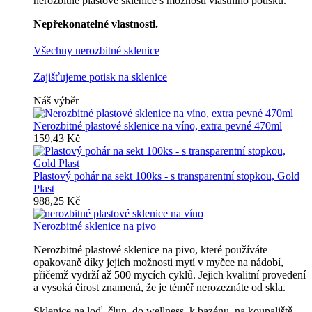
nerozbitné plastové sklenice s možností vlastního potisku.
Nepřekonatelné vlastnosti.
Všechny nerozbitné sklenice
Zajišťujeme potisk na sklenice
Náš výběr
Nerozbitné plastové sklenice na víno, extra pevné 470ml
159,43 Kč
Plastový pohár na sekt 100ks - s transparentní stopkou, Gold
Plast
988,25 Kč
Nerozbitné sklenice na pivo
Nerozbitné plastové sklenice na pivo, které používáte
opakovaně díky jejich možnosti mytí v myčce na nádobí,
přičemž vydrží až 500 mycích cyklů. Jejich kvalitní provedení
a vysoká čirost znamená, že je téměř nerozeznáte od skla.
Sklenice na loď, člun, do wellness, k bazénu, na koupaliště,