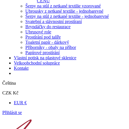
CENU
Šerpy na stůl z netkané textilie vzorované
Ubrousky z netkané textilie - jednobarevné
Šerpy na stůl z netkané textilie - jednobarevné
Svatební a slávnostní prostíraní
Bryndáčky do restaurace
Ubrusové role
Prostírání pod talíře
Toaletní papír - dárkový
Příborníky - obaly na příbor
Papírové prostírání
Vlastní potisk na plastové sklenice
Velkoobchodní solupráce
Kontakt
Čeština
CZK Kč
EUR €
Přihlásit se