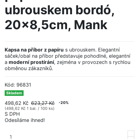
ubrouskem bordó,
20x8,5cm, Mank
Kapsa na příbor z papíru
s ubrouskem. Elegantní
sáček/obal na příbor představuje pohodlné, elegantní
a
moderní prostírání
, zejména v provozech s rychlou
obměnou zákazníků.
Kód:
96831
Skladem
498,62 Kč
623,27 Kč
-20%
(498,62 Kč 1 bal. / 100 ks)
S DPH
Odesíláme ihned!