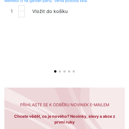
wellness či na garden party. Věrná podoba skla.
S
4
Vložit do košíku
M
8
3
Sv
pr
ok
ub
ub
PŘIHLASTE SE K ODBĚRU NOVINEK E-MAILEM
Chcete vědět, co je nového? Novinky, slevy a akce z
první ruky