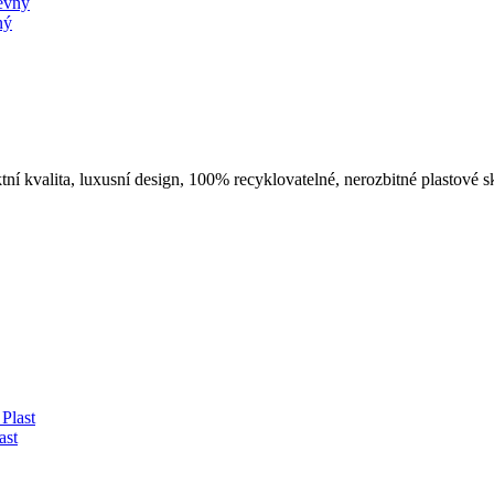
ný
í kvalita, luxusní design, 100% recyklovatelné, nerozbitné plastové sk
ast