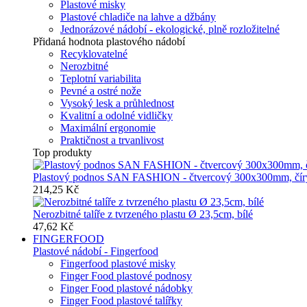
Plastové misky
Plastové chladiče na lahve a džbány
Jednorázové nádobí - ekologické, plně rozložitelné
Přidaná hodnota plastového nádobí
Recyklovatelné
Nerozbitné
Teplotní variabilita
Pevné a ostré nože
Vysoký lesk a průhlednost
Kvalitní a odolné vidličky
Maximální ergonomie
Praktičnost a trvanlivost
Top produkty
Plastový podnos SAN FASHION - čtvercový 300x300mm, čír
214,25 Kč
Nerozbitné talíře z tvrzeného plastu Ø 23,5cm, bílé
47,62 Kč
FINGERFOOD
Plastové nádobí - Fingerfood
Fingerfood plastové misky
Finger Food plastové podnosy
Finger Food plastové nádobky
Finger Food plastové talířky