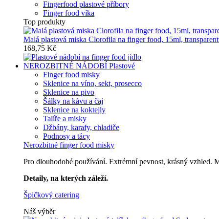
Fingerfood plastové příbory
Finger food víka
Top produkty
Malá plastová miska Clorofila na finger food, 15ml, transparent
168,75 Kč
NEROZBITNÉ NÁDOBÍ
Plastové
Finger food misky
Sklenice na víno, sekt, prosecco
Sklenice na pivo
Šálky na kávu a čaj
Sklenice na koktejly
Talíře a misky
Džbány, karafy, chladiče
Podnosy a tácy
Nerozbitné finger food misky
Pro dlouhodobé používání. Extrémní pevnost, krásný vzhled. Mů
Detaily, na kterých záleží.
Špičkový catering
Náš výběr