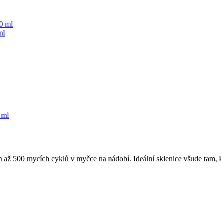
ml
 ml
m až 500 mycích cyklů v myčce na nádobí. Ideální sklenice všude tam, k