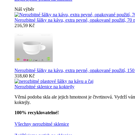
Náš výběr
Nerozbitné šálky na kávu, extra pevné, opakované použití, 70 
216,59 Kč
Nerozbitné šálky na kávu, extra pevné, opakované použití, 150
318,60 Kč
Nerozbitné sklenice na koktejly
Věrná podoba skla ale jejich hmotnost je čtvrtinová. Vydrží vá
koktejly.
100% recyklovatelné!
Všechny nerozbitné sklenice