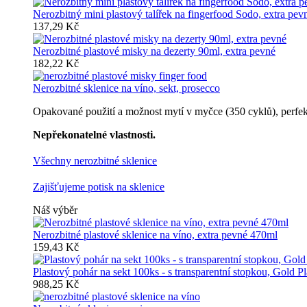
Nerozbitný mini plastový talířek na fingerfood Sodo, extra pev
137,29 Kč
Nerozbitné plastové misky na dezerty 90ml, extra pevné
182,22 Kč
Nerozbitné sklenice na víno, sekt, prosecco
Opakované použití a možnost mytí v myčce (350 cyklů), perfektn
Nepřekonatelné vlastnosti.
Všechny nerozbitné sklenice
Zajišťujeme potisk na sklenice
Náš výběr
Nerozbitné plastové sklenice na víno, extra pevné 470ml
159,43 Kč
Plastový pohár na sekt 100ks - s transparentní stopkou, Gold Pl
988,25 Kč