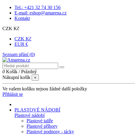
Tel.: +421 32 74 30 156
E-mail: eshop@amarena.cz
Kontakt
CZK Kč
CZK Kč
EUR €
Seznam přání (
0
)
0
Košík
/
Prázdný
Nákupní košík
×
Ve vašem košíku nejsou žádné další položky
Přihlásit se
PLASTOVÉ NÁDOBÍ
Plastové nádobí
Plastové talíře
Plastové příbory
Plastové podnosy - tácky