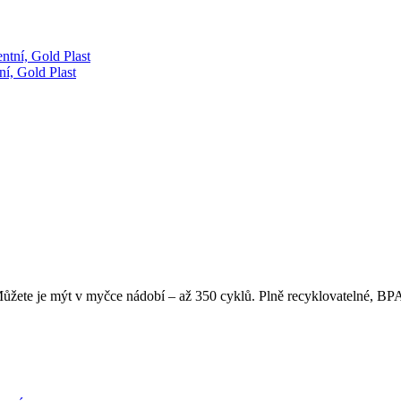
ní, Gold Plast
žete je mýt v myčce nádobí – až 350 cyklů. Plně recyklovatelné, BPA 