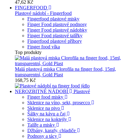
47,62 Kč
FINGERFOOD
Plastové nádobí - Fingerfood
Fingerfood plastové misky
Finger Food plastové podnosy
Finger Food plastové nádobky
Finger Food plastové talířky
Fingerfood plastové příbory
Finger food víka
Top produkty
Malá plastová miska Clorofila na finger food, 15ml,
transparentní, Gold Plast
168,75 Kč
NEROZBITNÉ NÁDOBÍ
Plastové
Finger food misky
Sklenice na víno, sekt, prosecco
Sklenice na pivo
Šálky na kávu a čaj
Sklenice na koktejly
Talíře a misky
Džbány, karafy, chladiče
Podnosy a tácy