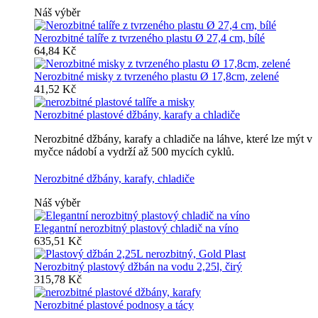
Náš výběr
Nerozbitné talíře z tvrzeného plastu Ø 27,4 cm, bílé
64,84 Kč
Nerozbitné misky z tvrzeného plastu Ø 17,8cm, zelené
41,52 Kč
Nerozbitné plastové džbány, karafy a chladiče
Nerozbitné džbány, karafy a chladiče na láhve, které lze mýt v
myčce nádobí a vydrží až 500 mycích cyklů.
Nerozbitné džbány, karafy, chladiče
Náš výběr
Elegantní nerozbitný plastový chladič na víno
635,51 Kč
Nerozbitný plastový džbán na vodu 2,25l, čirý
315,78 Kč
Nerozbitné plastové podnosy a tácy