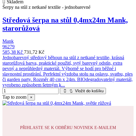
Skladem
Šerpy na stůl z netkané textilie - jednobarevné
Středová šerpa na stůl 0,4mx24m Mank,
starorůžová
Mank
96279
585,38 Kč
731,72 Kč
Jednobarevný středový běhoun na stůl z netkané textilie, krásná
starorůžová barva, praktické použití, sytý barevný odstín, extra
pevný a neprůhledný materiál. Výborně se hodí pro běžné i
slavnostní prostírání. Perfektní výzdoba stolu na oslavu, svatbu, ples
či garden party. Rozměr 40 cm x 24m. BIOdegradovatelný materiál,
vyrobeno způsobem šetrným k...
Vložit do košíku
Tap to zoom
×
PŘIHLASTE SE K ODBĚRU NOVINEK E-MAILEM