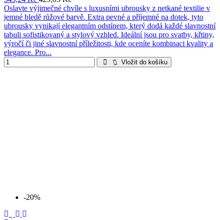
Oslavte výjimečné chvíle s luxusními ubrousky z netkané textilie v
jemné bledě růžové barvě. Extra pevné a příjemné na dotek, tyto
ubrousky vynikají elegantním odstínem, který dodá každé slavnostní
tabuli sofistikovaný a stylový vzhled. Ideální jsou pro svatby, křtiny,
výročí či jiné slavnostní příležitosti, kde oceníte kombinaci kvality a
elegance. Pro...
Vložit do košíku
-20%