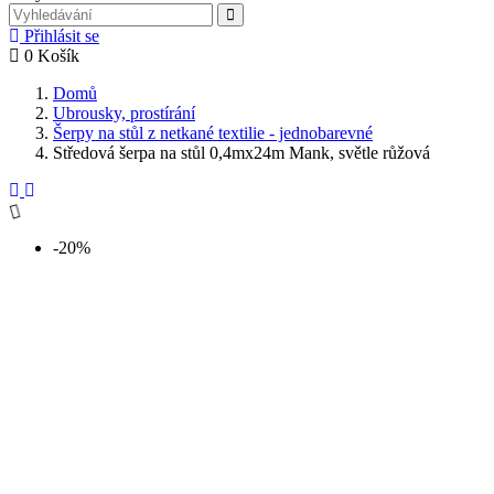
Přihlásit se
0
Košík
Domů
Ubrousky, prostírání
Šerpy na stůl z netkané textilie - jednobarevné
Středová šerpa na stůl 0,4mx24m Mank, světle růžová
-20%