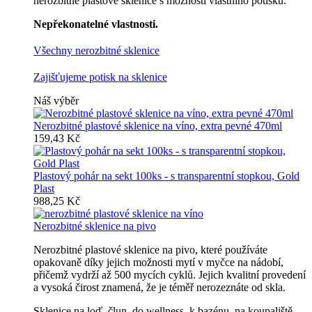
nerozbitné plastové sklenice s možností vlastního potisku.
Nepřekonatelné vlastnosti.
Všechny nerozbitné sklenice
Zajišťujeme potisk na sklenice
Náš výběr
Nerozbitné plastové sklenice na víno, extra pevné 470ml
159,43 Kč
Plastový pohár na sekt 100ks - s transparentní stopkou, Gold
Plast
988,25 Kč
Nerozbitné sklenice na pivo
Nerozbitné plastové sklenice na pivo, které používáte
opakovaně díky jejich možnosti mytí v myčce na nádobí,
přičemž vydrží až 500 mycích cyklů. Jejich kvalitní provedení
a vysoká čirost znamená, že je téměř nerozeznáte od skla.
Sklenice na loď, člun, do wellness, k bazénu, na koupaliště,