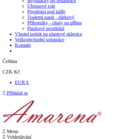
Bryndáčky do restaurace
Ubrusové role
Prostírání pod talíře
Toaletní papír - dárkový
Příborníky - obaly na příbor
Papírové prostírání
Vlastní potisk na plastové sklenice
Velkoobchodní solupráce
Kontakt
Čeština
CZK Kč
EUR €
Přihlásit se
Menu
Vyhledávání