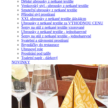
Dětské ubrousky z netkané textilie
Venkovský styl - ubrousky z netkané textilie
Smuteční ubrousky z netkané textilie
Přírodní styl prostíraní
XXL ubrousky z netkané textilie 44x44cm
Ubrousky z netkané textilie za VÝHODNOU CENU
Šerpy na stůl z netkané textilie vzorované
Ubrousky z netkané textilie - jednobarevné
Šerpy na stůl z netkané textilie - jednobarevné
Svatební a slávnostní prostíraní
Bryndáčky do restaurace
Ubrusové role
Prostírání pod talíře
Toaletní papír - dárkový
NOVINKY