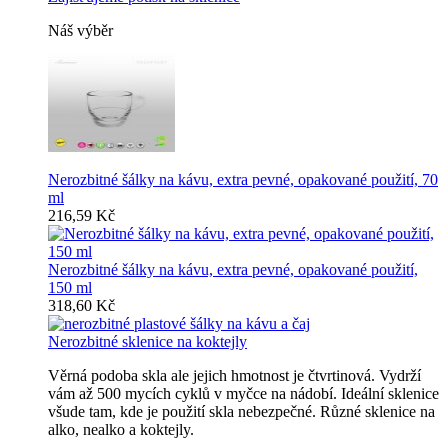
Náš výběr
Nerozbitné šálky na kávu, extra pevné, opakované použití, 70
ml
216,59 Kč
Nerozbitné šálky na kávu, extra pevné, opakované použití,
150 ml
318,60 Kč
Nerozbitné sklenice na koktejly
Věrná podoba skla ale jejich hmotnost je čtvrtinová. Vydrží
vám až 500 mycích cyklů v myčce na nádobí. Ideální sklenice
všude tam, kde je použití skla nebezpečné. Různé sklenice na
alko, nealko a koktejly.