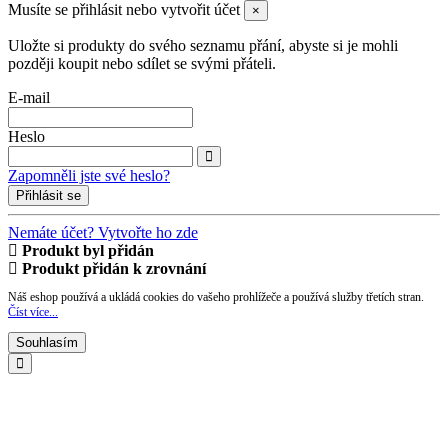
Musíte se přihlásit nebo vytvořit účet
×
Uložte si produkty do svého seznamu přání, abyste si je mohli
později koupit nebo sdílet se svými přáteli.
E-mail
Heslo
Zapomněli jste své heslo?
Přihlásit se
Nemáte účet? Vytvořte ho zde
Produkt byl přidán
Produkt přidán k zrovnání
Náš eshop používá a ukládá cookies do vašeho prohlížeče a používá služby třetích stran.
Číst více...
Souhlasím