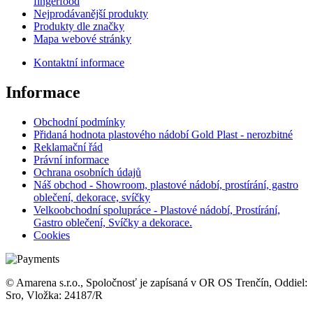
fingerfood
Nejprodávanější produkty
Produkty dle značky
Mapa webové stránky
Kontaktní informace
Informace
Obchodní podmínky
Přidaná hodnota plastového nádobí Gold Plast - nerozbitné
Reklamační řád
Právní informace
Ochrana osobních údajů
Náš obchod - Showroom, plastové nádobí, prostírání, gastro
oblečení, dekorace, svíčky
Velkoobchodní spolupráce - Plastové nádobí, Prostírání,
Gastro oblečení, Svíčky a dekorace.
Cookies
© Amarena s.r.o., Spoločnosť je zapísaná v OR OS Trenčín, Oddiel:
Sro, Vložka: 24187/R