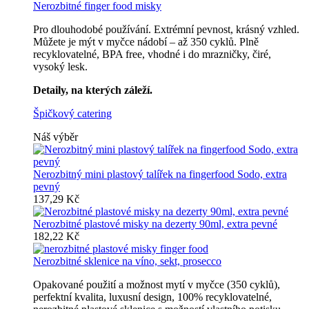
Nerozbitné finger food misky
Pro dlouhodobé používání. Extrémní pevnost, krásný vzhled.
Můžete je mýt v myčce nádobí – až 350 cyklů. Plně
recyklovatelné, BPA free, vhodné i do mrazničky, čiré,
vysoký lesk.
Detaily, na kterých záleží.
Špičkový catering
Náš výběr
Nerozbitný mini plastový talířek na fingerfood Sodo, extra
pevný
137,29 Kč
Nerozbitné plastové misky na dezerty 90ml, extra pevné
182,22 Kč
Nerozbitné sklenice na víno, sekt, prosecco
Opakované použití a možnost mytí v myčce (350 cyklů),
perfektní kvalita, luxusní design, 100% recyklovatelné,