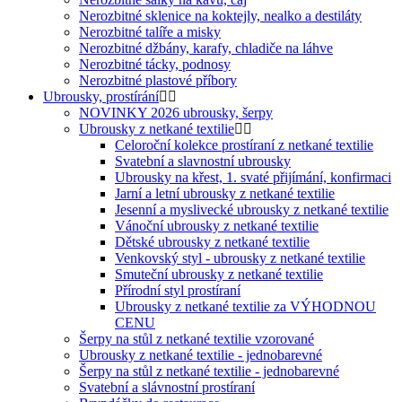
Nerozbitné sklenice na koktejly, nealko a destiláty
Nerozbitné talíře a misky
Nerozbitné džbány, karafy, chladiče na láhve
Nerozbitné tácky, podnosy
Nerozbitné plastové příbory
Ubrousky, prostírání
NOVINKY 2026 ubrousky, šerpy
Ubrousky z netkané textilie
Celoroční kolekce prostíraní z netkané textilie
Svatební a slavnostní ubrousky
Ubrousky na křest, 1. svaté přijímání, konfirmaci
Jarní a letní ubrousky z netkané textilie
Jesenní a myslivecké ubrousky z netkané textilie
Vánoční ubrousky z netkané textilie
Dětské ubrousky z netkané textilie
Venkovský styl - ubrousky z netkané textilie
Smuteční ubrousky z netkané textilie
Přírodní styl prostíraní
Ubrousky z netkané textilie za VÝHODNOU
CENU
Šerpy na stůl z netkané textilie vzorované
Ubrousky z netkané textilie - jednobarevné
Šerpy na stůl z netkané textilie - jednobarevné
Svatební a slávnostní prostíraní