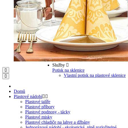
Služby
Potisk na sklenice
Vlastní potisk na plastové sklenice
Domů
Plastové nádobí
Plastové talíře
Plastové příbory
Plastové podnosy - tácky
Plastové misky
Plastové chladiče na lahve a džbány
Jednorázové nádobí - ekologické, plně rozložitelné