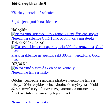
100% recyklovatelné!
Všechny nerozbitné sklenice
Zajišťujeme potisk na sklenice
Náš výběr
Nerozbitná sklenice Gin&Tonic 580 ml, červená stopka
114,06 Kč
142,58 Kč
Plastová sklenice na aperitiv, sekt 300ml - nerozbitná, Gold
Plast
202,34 Kč
Nerozbitné talíře a misky
Odolné, bezpečné a moderní plastové nerozbitné talíře a
misky. 100% recyklovatelné, vhodné do myčky na nádobí -
až 500 mycích cyklů. Bez BPA, vhodné do mikrovlnky.
Špičkové talíře do náročných podmínek.
Nerozbitné talíře a misky