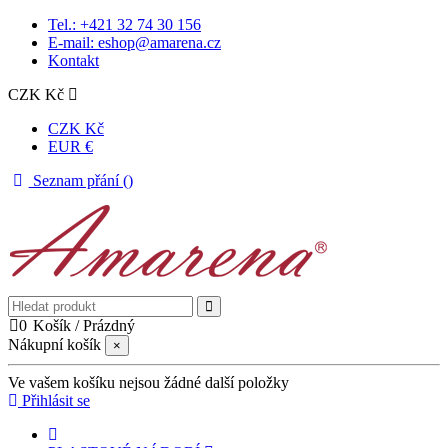
Tel.: +421 32 74 30 156
E-mail: eshop@amarena.cz
Kontakt
CZK Kč
CZK Kč
EUR €
Seznam přání (
)
0
Košík
/
Prázdný
Nákupní košík
×
Ve vašem košíku nejsou žádné další položky
Přihlásit se