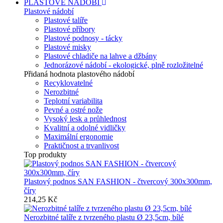
PLASTOVÉ NÁDOBÍ
Plastové nádobí
Plastové talíře
Plastové příbory
Plastové podnosy - tácky
Plastové misky
Plastové chladiče na lahve a džbány
Jednorázové nádobí - ekologické, plně rozložitelné
Přidaná hodnota plastového nádobí
Recyklovatelné
Nerozbitné
Teplotní variabilita
Pevné a ostré nože
Vysoký lesk a průhlednost
Kvalitní a odolné vidličky
Maximální ergonomie
Praktičnost a trvanlivost
Top produkty
Plastový podnos SAN FASHION - čtvercový 300x300mm,
číry
214,25 Kč
Nerozbitné talíře z tvrzeného plastu Ø 23,5cm, bílé