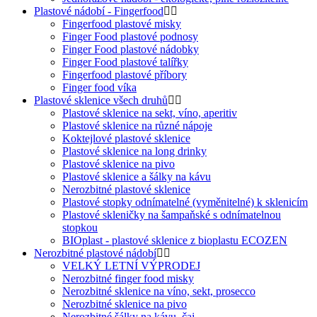
Plastové nádobí - Fingerfood
Fingerfood plastové misky
Finger Food plastové podnosy
Finger Food plastové nádobky
Finger Food plastové talířky
Fingerfood plastové příbory
Finger food víka
Plastové sklenice všech druhů
Plastové sklenice na sekt, víno, aperitiv
Plastové sklenice na různé nápoje
Koktejlové plastové sklenice
Plastové sklenice na long drinky
Plastové sklenice na pivo
Plastové sklenice a šálky na kávu
Nerozbitné plastové sklenice
Plastové stopky odnímatelné (vyměnitelné) k sklenicím
Plastové skleničky na šampaňské s odnímatelnou
stopkou
BIOplast - plastové sklenice z bioplastu ECOZEN
Nerozbitné plastové nádobí
VELKÝ LETNÍ VÝPRODEJ
Nerozbitné finger food misky
Nerozbitné sklenice na víno, sekt, prosecco
Nerozbitné sklenice na pivo
Nerozbitné šálky na kávu, čaj