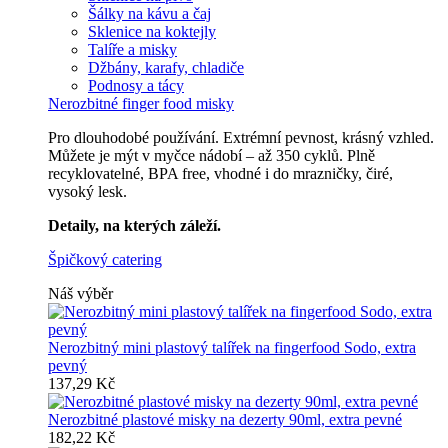
Šálky na kávu a čaj
Sklenice na koktejly
Talíře a misky
Džbány, karafy, chladiče
Podnosy a tácy
Nerozbitné finger food misky
Pro dlouhodobé používání. Extrémní pevnost, krásný vzhled.
Můžete je mýt v myčce nádobí – až 350 cyklů. Plně
recyklovatelné, BPA free, vhodné i do mrazničky, čiré,
vysoký lesk.
Detaily, na kterých záleží.
Špičkový catering
Náš výběr
Nerozbitný mini plastový talířek na fingerfood Sodo, extra
pevný
137,29 Kč
Nerozbitné plastové misky na dezerty 90ml, extra pevné
182,22 Kč