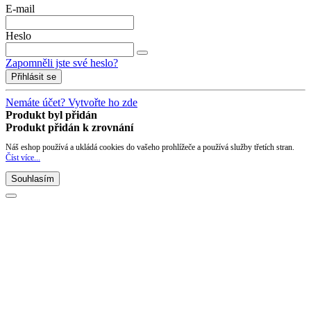
E-mail
Heslo
Zapomněli jste své heslo?
Přihlásit se
Nemáte účet? Vytvořte ho zde
Produkt byl přidán
Produkt přidán k zrovnání
Náš eshop používá a ukládá cookies do vašeho prohlížeče a používá služby třetích stran.
Číst více...
Souhlasím