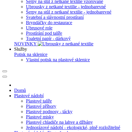
Šerpy na stůl z netkané textilie vzorované
Ubrousky z netkané textilie - jednobarevné
Šerpy na stůl z netkané textilie - jednobarevné
Svatební a slávnostní prostíraní
Bryndáčky do restaurace
Ubrusové role
Prostírání pod talíře
Toaletní papír - dárkový
NOVINKY
Služby
Potisk na sklenice
Vlastní potisk na plastové sklenice
Domů
Plastové nádobí
Plastové talíře
Plastové příbory
Plastové podnosy - tácky
Plastové misky
Plastové chladiče na lahve a džbány
Jednorázové nádobí - ekologické, plně rozložitelné