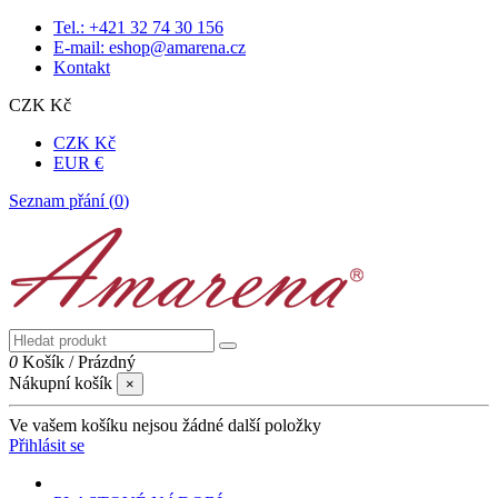
Tel.: +421 32 74 30 156
E-mail: eshop@amarena.cz
Kontakt
CZK Kč
CZK Kč
EUR €
Seznam přání (
0
)
0
Košík
/
Prázdný
Nákupní košík
×
Ve vašem košíku nejsou žádné další položky
Přihlásit se