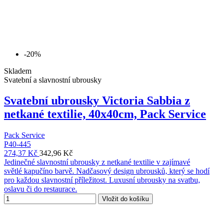
-20%
Skladem
Svatební a slavnostní ubrousky
Svatební ubrousky Victoria Sabbia z
netkané textilie, 40x40cm, Pack Service
Pack Service
P40-445
274,37 Kč
342,96 Kč
Jedinečné slavnostní ubrousky z netkané textilie v zajímavé
světlé kapučíno barvě. Nadčasový design ubrousků, který se hodí
pro každou slavnostní příležitost. Luxusní ubrousky na svatbu,
oslavu či do restaurace.
Vložit do košíku