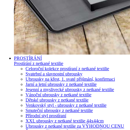
PROSTÍRÁNÍ
Prostírání z netkané textilie
Celoroční kolekce prostíraní z netkané textilie
Svatební a slavnostní ubrousky
Ubrousky na křest, 1. svaté přijímání, konfirmaci
Jarní a letní ubrousky z netkané textilie
Jesenní a myslivecké ubrousky z netkané textilie
Vánoční ubrousky z netkané textilie
Dětské ubrousky z netkané textilie
Venkovský styl - ubrousky z netkané textilie
Smuteční ubrousky z netkané textilie
Přírodní styl prostíraní
XXL ubrousky z netkané textilie 44x44cm
Ubrousky z netkané textilie za VÝHODNOU CENU