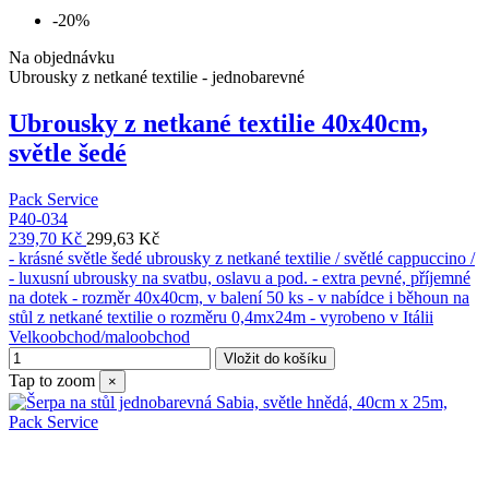
-20%
Na objednávku
Ubrousky z netkané textilie - jednobarevné
Ubrousky z netkané textilie 40x40cm,
světle šedé
Pack Service
P40-034
239,70 Kč
299,63 Kč
- krásné světle šedé ubrousky z netkané textilie / světlé cappuccino /
- luxusní ubrousky na svatbu, oslavu a pod. - extra pevné, příjemné
na dotek - rozměr 40x40cm, v balení 50 ks - v nabídce i běhoun na
stůl z netkané textilie o rozměru 0,4mx24m - vyrobeno v Itálii
Velkoobchod/maloobchod
Vložit do košíku
Tap to zoom
×