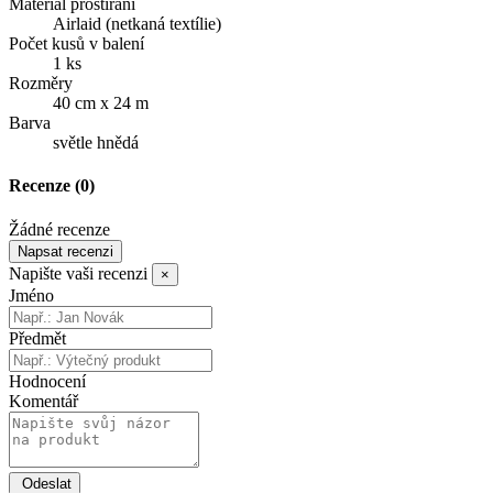
Materiál prostírání
Airlaid (netkaná textílie)
Počet kusů v balení
1 ks
Rozměry
40 cm x 24 m
Barva
světle hnědá
Recenze
(0)
Žádné recenze
Napsat recenzi
Napište vaši recenzi
×
Jméno
Předmět
Hodnocení
Komentář