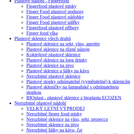
Plastové nádobí - Fingerfood
Fingerfood plastové misky
Finger Food plastové podnosy
Finger Food plastové nádobky
Finger Food plastové talířky
Fingerfood plastové příbory
Finger food víka
Plastové sklenice všech druhů
Plastové sklenice na sekt, víno, aperitiv
Plastové sklenice na různé nápoje
Koktejlové plastové sklenice
Plastové sklenice na long drinky
Plastové sklenice na pivo
Plastové sklenice a šálky na kávu
Nerozbitné plastové sklenice
Plastové stopky odnímatelné (vyměnitelné) k sklenicím
Plastové skleničky na šampaňské s odnímatelnou
stopkou
BIOplast - plastové sklenice z bioplastu ECOZEN
Nerozbitné plastové nádobí
VELKÝ LETNÍ VÝPRODEJ
Nerozbitné finger food misky
Nerozbitné sklenice na víno, sekt, prosecco
Nerozbitné sklenice na pivo
Nerozbitné šálky na kávu, čaj