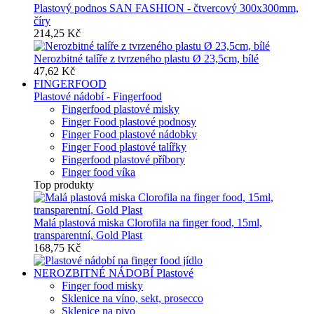
Plastový podnos SAN FASHION - čtvercový 300x300mm,
číry
214,25 Kč
Nerozbitné talíře z tvrzeného plastu Ø 23,5cm, bílé
47,62 Kč
FINGERFOOD
Plastové nádobí - Fingerfood
Fingerfood plastové misky
Finger Food plastové podnosy
Finger Food plastové nádobky
Finger Food plastové talířky
Fingerfood plastové příbory
Finger food víka
Top produkty
Malá plastová miska Clorofila na finger food, 15ml,
transparentní, Gold Plast
168,75 Kč
NEROZBITNÉ NÁDOBÍ
Plastové
Finger food misky
Sklenice na víno, sekt, prosecco
Sklenice na pivo