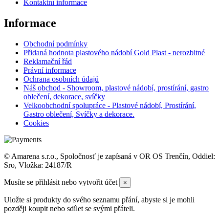
Kontaktní informace
Informace
Obchodní podmínky
Přidaná hodnota plastového nádobí Gold Plast - nerozbitné
Reklamační řád
Právní informace
Ochrana osobních údajů
Náš obchod - Showroom, plastové nádobí, prostírání, gastro
oblečení, dekorace, svíčky
Velkoobchodní spolupráce - Plastové nádobí, Prostírání,
Gastro oblečení, Svíčky a dekorace.
Cookies
© Amarena s.r.o., Spoločnosť je zapísaná v OR OS Trenčín, Oddiel:
Sro, Vložka: 24187/R
Musíte se přihlásit nebo vytvořit účet
×
Uložte si produkty do svého seznamu přání, abyste si je mohli
později koupit nebo sdílet se svými přáteli.