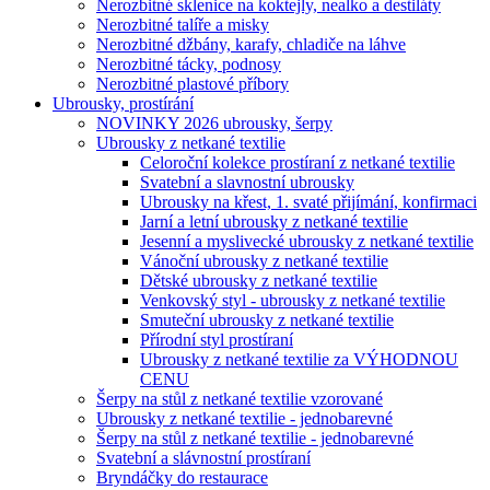
Nerozbitné sklenice na koktejly, nealko a destiláty
Nerozbitné talíře a misky
Nerozbitné džbány, karafy, chladiče na láhve
Nerozbitné tácky, podnosy
Nerozbitné plastové příbory
Ubrousky, prostírání
NOVINKY 2026 ubrousky, šerpy
Ubrousky z netkané textilie
Celoroční kolekce prostíraní z netkané textilie
Svatební a slavnostní ubrousky
Ubrousky na křest, 1. svaté přijímání, konfirmaci
Jarní a letní ubrousky z netkané textilie
Jesenní a myslivecké ubrousky z netkané textilie
Vánoční ubrousky z netkané textilie
Dětské ubrousky z netkané textilie
Venkovský styl - ubrousky z netkané textilie
Smuteční ubrousky z netkané textilie
Přírodní styl prostíraní
Ubrousky z netkané textilie za VÝHODNOU
CENU
Šerpy na stůl z netkané textilie vzorované
Ubrousky z netkané textilie - jednobarevné
Šerpy na stůl z netkané textilie - jednobarevné
Svatební a slávnostní prostíraní
Bryndáčky do restaurace