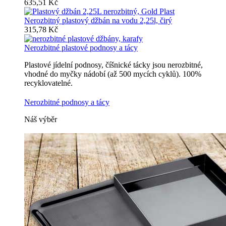
635,51 Kč
Nerozbitný plastový džbán na vodu 2,25l, čirý
315,78 Kč
Nerozbitné plastové podnosy a tácy
Plastové jídelní podnosy, číšnické tácky jsou nerozbitné,
vhodné do myčky nádobí (až 500 mycích cyklů). 100%
recyklovatelné.
Nerozbitné podnosy a tácy
Náš výběr