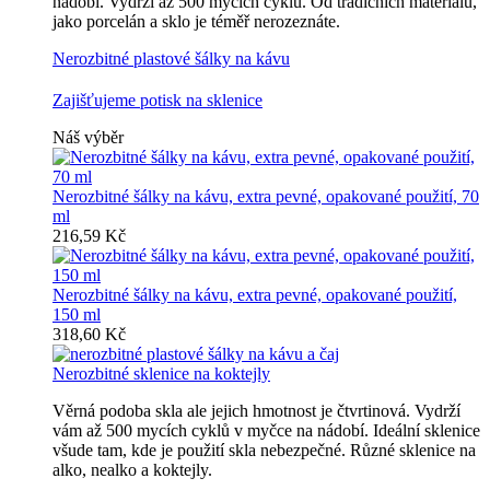
nádobí. Vydrží až 500 mycích cyklů. Od tradičních materiálů,
jako porcelán a sklo je téměř nerozeznáte.
Nerozbitné plastové šálky na kávu
Zajišťujeme potisk na sklenice
Náš výběr
Nerozbitné šálky na kávu, extra pevné, opakované použití, 70
ml
216,59 Kč
Nerozbitné šálky na kávu, extra pevné, opakované použití,
150 ml
318,60 Kč
Nerozbitné sklenice na koktejly
Věrná podoba skla ale jejich hmotnost je čtvrtinová. Vydrží
vám až 500 mycích cyklů v myčce na nádobí. Ideální sklenice
všude tam, kde je použití skla nebezpečné. Různé sklenice na
alko, nealko a koktejly.