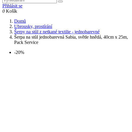
Přihlásit se
0
Košík
Domů
Ubrousky, prostírání
Šerpy na stůl z netkané textilie - jednobarevné
Šerpa na stůl jednobarevná Sabia, světle hnědá, 40cm x 25m,
Pack Service
-20%