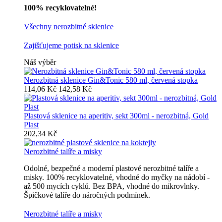
100% recyklovatelné!
Všechny nerozbitné sklenice
Zajišťujeme potisk na sklenice
Náš výběr
Nerozbitná sklenice Gin&Tonic 580 ml, červená stopka
114,06 Kč
142,58 Kč
Plastová sklenice na aperitiv, sekt 300ml - nerozbitná, Gold
Plast
202,34 Kč
Nerozbitné talíře a misky
Odolné, bezpečné a moderní plastové nerozbitné talíře a
misky. 100% recyklovatelné, vhodné do myčky na nádobí -
až 500 mycích cyklů. Bez BPA, vhodné do mikrovlnky.
Špičkové talíře do náročných podmínek.
Nerozbitné talíře a misky