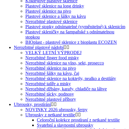
Koktejlové plastové sklenice
Plastové sklenice na long drinky
Plastové sklenice na pivo
Plastové sklenice a šálky na kávu
Nerozbitné plastové sklenice
Plastové stopky odnímatelné (vyměnitelné) k sklenicím
Plastové skleničky na šampaňské s odnímatelnou
stopkou
BIOplast - plastové sklenice z bioplastu ECOZEN
Nerozbitné plastové nádobí
VELKÝ LETNÍ VÝPRODEJ
Nerozbitné finger food misky
Nerozbitné sklenice na víno, sekt, prosecco
Nerozbitné sklenice na pivo
Nerozbitné šálky na kávu, čaj
Nerozbitné sklenice na koktejly, nealko a destiláty
Nerozbitné talíře a misky
Nerozbitné džbány, karafy, chladiče na láhve
Nerozbitné tácky, podnosy
Nerozbitné plastové příbory
Ubrousky, prostírání
NOVINKY 2026 ubrousky, šerpy
Ubrousky z netkané textilie
Celoroční kolekce prostíraní z netkané textilie
Svatební a slavnostní ubrousky