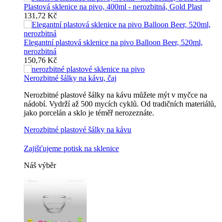
Plastová sklenice na pivo, 400ml - nerozbitná, Gold Plast
131,72 Kč
Elegantní plastová sklenice na pivo Balloon Beer, 520ml,
nerozbitná
150,76 Kč
Nerozbitné šálky na kávu, čaj
Nerozbitné plastové šálky na kávu můžete mýt v myčce na
nádobí. Vydrží až 500 mycích cyklů. Od tradičních materiálů,
jako porcelán a sklo je téměř nerozeznáte.
Nerozbitné plastové šálky na kávu
Zajišťujeme potisk na sklenice
Náš výběr