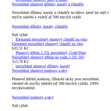
Nerozbitné plastové džbány, karafy a chladiče
Nerozbitné džbány, karafy a chladiče na láhve, které lze mýt v
myčce nádobí a vydrží až 500 mycích cyklů.
Nerozbitné džbány, karafy, chladiče
Náš výběr
Elegantní nerozbitný plastový chladič na víno
635,51 Kč
Nerozbitný plastový džbán na vodu 2,25l, čirý
315,78 Kč
Nerozbitné plastové podnosy a tácy
Plastové jídelní podnosy, číšnické tácky jsou nerozbitné,
vhodné do myčky nádobí (až 500 mycích cyklů). 100%
recyklovatelné.
Nerozbitné podnosy a tácy
Náš výběr