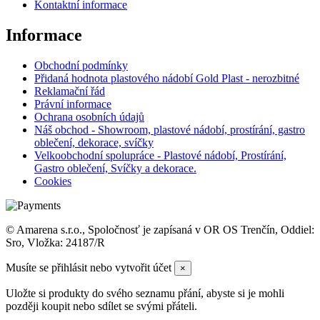
Kontaktní informace
Informace
Obchodní podmínky
Přidaná hodnota plastového nádobí Gold Plast - nerozbitné
Reklamační řád
Právní informace
Ochrana osobních údajů
Náš obchod - Showroom, plastové nádobí, prostírání, gastro
oblečení, dekorace, svíčky
Velkoobchodní spolupráce - Plastové nádobí, Prostírání,
Gastro oblečení, Svíčky a dekorace.
Cookies
© Amarena s.r.o., Spoločnosť je zapísaná v OR OS Trenčín, Oddiel:
Sro, Vložka: 24187/R
Musíte se přihlásit nebo vytvořit účet
×
Uložte si produkty do svého seznamu přání, abyste si je mohli
později koupit nebo sdílet se svými přáteli.