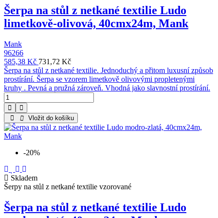
Šerpa na stůl z netkané textilie Ludo
limetkově-olivová, 40cmx24m, Mank
Mank
96266
585,38 Kč
731,72 Kč
Šerpa na stůl z netkané textilie. Jednoduchý a přitom luxusní způsob
prostírání. Šerpa se vzorem limetkově olivovými propletenými
kruhy . Pevná a pružná zároveň. Vhodná jako slavnostní prostírání.
Vložit do košíku
-20%
Skladem
Šerpy na stůl z netkané textilie vzorované
Šerpa na stůl z netkané textilie Ludo