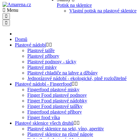
Potisk na sklenice
Menu
Vlastní potisk na plastové sklenice
Domů
Plastové nádobí
Plastové talíře
Plastové příbory
Plastové podnosy - tácky
Plastové misky
Plastové chladiče na lahve a džbány
Jednorázové nádobí - ekologické, plně rozložitelné
Plastové nádobí - Fingerfood
Fingerfood plastové misky
Finger Food plastové podnosy
Finger Food plastové nádobky
Finger Food plastové talířky
Fingerfood plastové příbory
Finger food víka
Plastové sklenice všech druhů
Plastové sklenice na sekt, víno, aperitiv
Plastové sklenice na různé nápoje