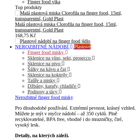
Finger food víka
Top produkty
Malá plastová miska Clorofila na finger food, 15ml,
transparentní, Gold Plast
168,75 Kč
NEROZBITNÉ NÁDOBÍ
Plastové
Finger food misky
Sklenice na víno, sekt, prosecco
Sklenice na pivo
Šálky na kávu a čaj
Sklenice na koktejly
Talíře a misky
Džbány, karafy, chladiče
Podnosy a tácy
Nerozbitné finger food misky
Pro dlouhodobé používání. Extrémní pevnost, krásný vzhled.
Můžete je mýt v myčce nádobí – až 350 cyklů. Plně
recyklovatelné, BPA free, vhodné i do mrazničky, čiré,
vysoký lesk.
Detaily, na kterých záleží.