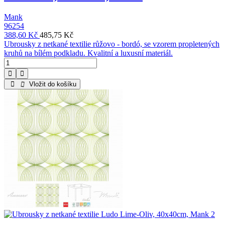
Mank
96254
388,60 Kč
485,75 Kč
Ubrousky z netkané textilie růžovo - bordó, se vzorem propletených
kruhů na bílém podkladu. Kvalitní a luxusní materiál.
Vložit do košíku