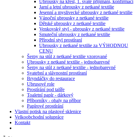
Ubrousky na křest, 1. svaté přijímání, konfirmaci
Jarní a letní ubrousky z netkané textilie
Jesenní a myslivecké ubrousky z netkané textilie
Vánoční ubrousky z netkané textilie
Dětské ubrousky z netkané textilie
Venkovský styl - ubrousky z netkané textilie
Smuteční ubrousky z netkané textilie
Přírodní styl prostíraní
Ubrousky z netkané textilie za VÝHODNOU
CENU
Šerpy na stůl z netkané textilie vzorované
Ubrousky z netkané textilie - jednobarevné
Šerpy na stůl z netkané textilie - jednobarevné
Svatební a slávnostní prostíraní
Bryndáčky do restaurace
Ubrusové role
Prostírání pod talíře
Toaletní papír - dárkový
Příborníky - obaly na příbor
Papírové prostírání
Vlastní potisk na plastové sklenice
Velkoobchodní solupráce
Kontakt