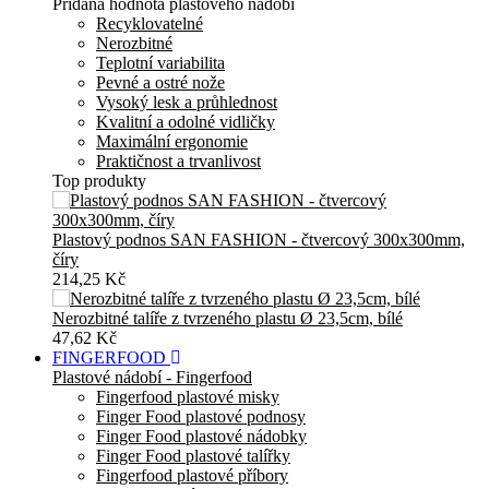
Přidaná hodnota plastového nádobí
Recyklovatelné
Nerozbitné
Teplotní variabilita
Pevné a ostré nože
Vysoký lesk a průhlednost
Kvalitní a odolné vidličky
Maximální ergonomie
Praktičnost a trvanlivost
Top produkty
Plastový podnos SAN FASHION - čtvercový 300x300mm,
číry
214,25 Kč
Nerozbitné talíře z tvrzeného plastu Ø 23,5cm, bílé
47,62 Kč
FINGERFOOD
Plastové nádobí - Fingerfood
Fingerfood plastové misky
Finger Food plastové podnosy
Finger Food plastové nádobky
Finger Food plastové talířky
Fingerfood plastové příbory