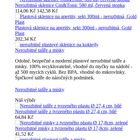
Nerozbitná sklenice Gin&Tonic 580 ml, červená stopka
114,06 Kč
142,58 Kč
Plastová sklenice na aperitiv, sekt 300ml - nerozbitná, Gold
Plast
202,34 Kč
Nerozbitné talíře a misky
Odolné, bezpečné a moderní plastové nerozbitné talíře a
misky. 100% recyklovatelné, vhodné do myčky na nádobí -
až 500 mycích cyklů. Bez BPA, vhodné do mikrovlnky.
Špičkové talíře do náročných podmínek.
Nerozbitné talíře a misky
Náš výběr
Nerozbitné talíře z tvrzeného plastu Ø 27,4 cm, bílé
64,84 Kč
Nerozbitné misky z tvrzeného plastu Ø 17,8cm, zelené
41,52 Kč