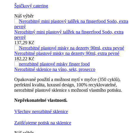
Špičkový catering
Náš výběr
Nerozbitný mini plastový talířek na fingerfood Sodo, extra
pevný
137,29 Kč
Nerozbitné plastové misky na dezerty 90ml, extra pevné
182,22 Kč
Nerozbitné sklenice na víno, sekt, prosecco
Opakované použití a možnost mytí v myčce (350 cyklů),
perfektní kvalita, luxusní design, 100% recyklovatelné,
nerozbitné plastové sklenice s možností vlastního potisku.
Nepřekonatelné vlastnosti.
Všechny nerozbitné sklenice
Zajišťujeme potisk na sklenice
Náš výběr