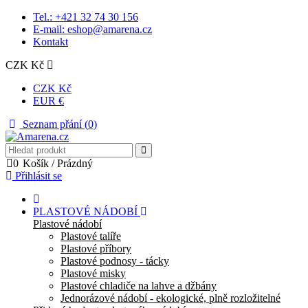
Tel.: +421 32 74 30 156
E-mail: eshop@amarena.cz
Kontakt
CZK Kč
CZK Kč
EUR €
Seznam přání (
0
)
0
Košík
/
Prázdný
Přihlásit se
PLASTOVÉ NÁDOBÍ
Plastové nádobí
Plastové talíře
Plastové příbory
Plastové podnosy - tácky
Plastové misky
Plastové chladiče na lahve a džbány
Jednorázové nádobí - ekologické, plně rozložitelné