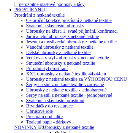
PROSTÍRÁNÍ
Prostírání z netkané textilie
Celoroční kolekce prostíraní z netkané textilie
Svatební a slavnostní ubrousky
Ubrousky na křest, 1. svaté přijímání, konfirmaci
Jarní a letní ubrousky z netkané textilie
Jesenní a myslivecké ubrousky z netkané textilie
Vánoční ubrousky z netkané textilie
Dětské ubrousky z netkané textilie
Venkovský styl - ubrousky z netkané textilie
Smuteční ubrousky z netkané textilie
Přírodní styl prostíraní
XXL ubrousky z netkané textilie 44x44cm
Ubrousky z netkané textilie za VÝHODNOU CENU
Šerpy na stůl z netkané textilie vzorované
Ubrousky z netkané textilie - jednobarevné
Šerpy na stůl z netkané textilie - jednobarevné
Svatební a slávnostní prostíraní
Bryndáčky do restaurace
Ubrusové role
Prostírání pod talíře
Toaletní papír - dárkový
NOVINKY
Služby