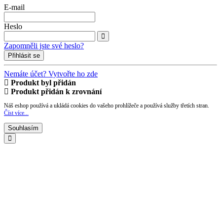
E-mail
Heslo
Zapomněli jste své heslo?
Přihlásit se
Nemáte účet? Vytvořte ho zde
Produkt byl přidán
Produkt přidán k zrovnání
Náš eshop používá a ukládá cookies do vašeho prohlížeče a používá služby třetích stran.
Číst více...
Souhlasím