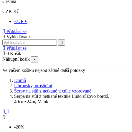
Čeština
CZK Kč
EUR €
Přihlásit se
Vyhledávání
Přihlásit se
0
Košík
Nákupní košík
×
Ve vašem košíku nejsou žádné další položky
Domů
Ubrousky, prostírání
Šerpy na stůl z netkané textilie vzorované
Šerpa na stůl z netkané textilie Ludo růžovo-bordó,
40cmx24m, Mank
-20%