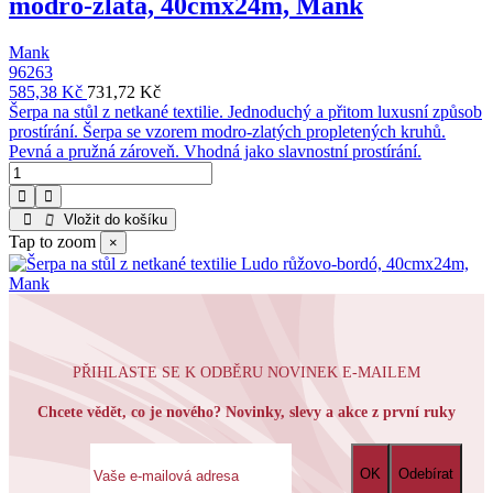
modro-zlatá, 40cmx24m, Mank
Mank
96263
585,38 Kč
731,72 Kč
Šerpa na stůl z netkané textilie. Jednoduchý a přitom luxusní způsob
prostírání. Šerpa se vzorem modro-zlatých propletených kruhů.
Pevná a pružná zároveň. Vhodná jako slavnostní prostírání.
Vložit do košíku
Tap to zoom
×
PŘIHLASTE SE K ODBĚRU NOVINEK E-MAILEM
Chcete vědět, co je nového? Novinky, slevy a akce z první ruky