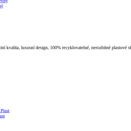
ný
í kvalita, luxusní design, 100% recyklovatelné, nerozbitné plastové sk
ast