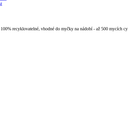
st
y. 100% recyklovatelné, vhodné do myčky na nádobí - až 500 mycích c