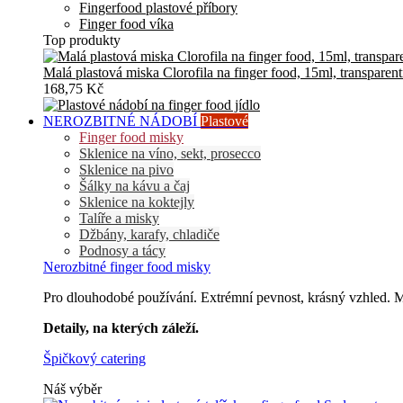
Fingerfood plastové příbory
Finger food víka
Top produkty
Malá plastová miska Clorofila na finger food, 15ml, transparent
168,75 Kč
NEROZBITNÉ NÁDOBÍ
Plastové
Finger food misky
Sklenice na víno, sekt, prosecco
Sklenice na pivo
Šálky na kávu a čaj
Sklenice na koktejly
Talíře a misky
Džbány, karafy, chladiče
Podnosy a tácy
Nerozbitné finger food misky
Pro dlouhodobé používání. Extrémní pevnost, krásný vzhled. Mů
Detaily, na kterých záleží.
Špičkový catering
Náš výběr