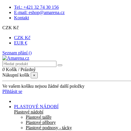
Tel.: +421 32 74 30 156
E-mail: eshop@amarena.cz
Kontakt
CZK Kč
CZK Kč
EUR €
Seznam přání (
)
0
Košík
/
Prázdný
Nákupní košík
×
Ve vašem košíku nejsou žádné další položky
Přihlásit se
PLASTOVÉ NÁDOBÍ
Plastové nádobí
Plastové talíře
Plastové příbory
Plastové podnosy - tácky