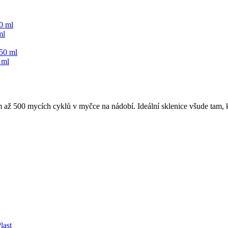
ml
 ml
m až 500 mycích cyklů v myčce na nádobí. Ideální sklenice všude tam, k