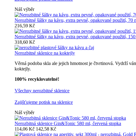
Náš výběr
Nerozbitné šálky na kávu, extra pevné, opakované použití, 70 
216,59 Kč
Nerozbitné šálky na kávu, extra pevné, opakované použití, 150
318,60 Kč
Nerozbitné sklenice na koktejly
Věrná podoba skla ale jejich hmotnost je čtvrtinová. Vydrží vá
koktejly.
100% recyklovatelné!
Všechny nerozbitné sklenice
Zajišťujeme potisk na sklenice
Náš výběr
Nerozbitná sklenice Gin&Tonic 580 ml, červená stopka
114,06 Kč
142,58 Kč