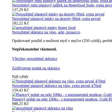
Nerozbitný mini plastový talířek na fingerfood Sodo, extra pev
137,29 Kč
Nerozbitné plastové misky na dezerty 90ml, extra pevné
182,22 Kč
Nerozbitné sklenice na víno, sekt, prosecco
Opakované použití a možnost mytí v myčce (350 cyklů), perfektn
Nepřekonatelné vlastnosti.
Všechny nerozbitné sklenice
Zajišťujeme potisk na sklenice
Náš výběr
Nerozbitné plastové sklenice na víno, extra pevné 470ml
159,43 Kč
Plastový pohár na sekt 100ks - s transparentní stopkou, Gold Pl
988,25 Kč