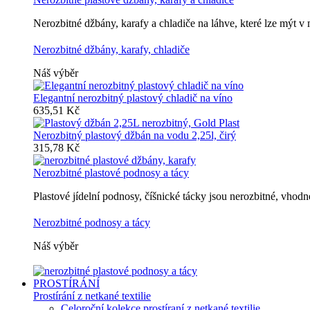
Nerozbitné džbány, karafy a chladiče na láhve, které lze mýt 
Nerozbitné džbány, karafy, chladiče
Náš výběr
Elegantní nerozbitný plastový chladič na víno
635,51 Kč
Nerozbitný plastový džbán na vodu 2,25l, čirý
315,78 Kč
Nerozbitné plastové podnosy a tácy
Plastové jídelní podnosy, číšnické tácky jsou nerozbitné, vho
Nerozbitné podnosy a tácy
Náš výběr
PROSTÍRÁNÍ
Prostírání z netkané textilie
Celoroční kolekce prostíraní z netkané textilie