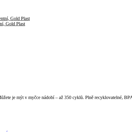
ní, Gold Plast
žete je mýt v myčce nádobí – až 350 cyklů. Plně recyklovatelné, BPA 