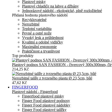
Plastové misky
Plastové chladiče na lahve a džbány
Jednorázové nádobí - ekologické, plně rozložitelné
Přidaná hodnota plastového nádobí
Recyklovatelné
Nerozbitné
Teplotní variabilita
Pevné a ostré nože
Vysoký lesk a průhlednost
Kvalitní a odolné vidličky
Maximální ergonomie
Praktičnost a trvanlivost
Top produkty
Plastový podnos SAN FASHION - čtvercový 300x300mm, čír
214,25 Kč
Nerozbitné talíře z tvrzeného plastu Ø 23,5cm, bílé
47,62 Kč
FINGERFOOD
Plastové nádobí - Fingerfood
Fingerfood plastové misky
Finger Food plastové podnosy
Finger Food plastové nádobky
Finger Food plastové talířky