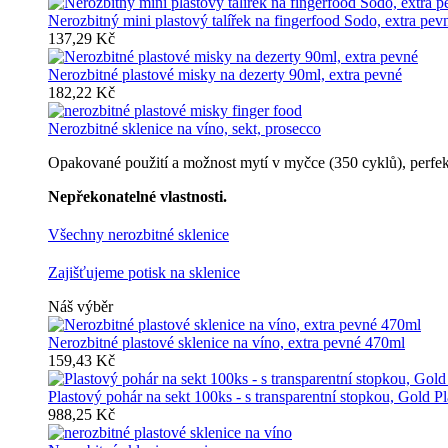
Nerozbitný mini plastový talířek na fingerfood Sodo, extra pev
137,29 Kč
Nerozbitné plastové misky na dezerty 90ml, extra pevné
182,22 Kč
Nerozbitné sklenice na víno, sekt, prosecco
Opakované použití a možnost mytí v myčce (350 cyklů), perfektn
Nepřekonatelné vlastnosti.
Všechny nerozbitné sklenice
Zajišťujeme potisk na sklenice
Náš výběr
Nerozbitné plastové sklenice na víno, extra pevné 470ml
159,43 Kč
Plastový pohár na sekt 100ks - s transparentní stopkou, Gold Pl
988,25 Kč