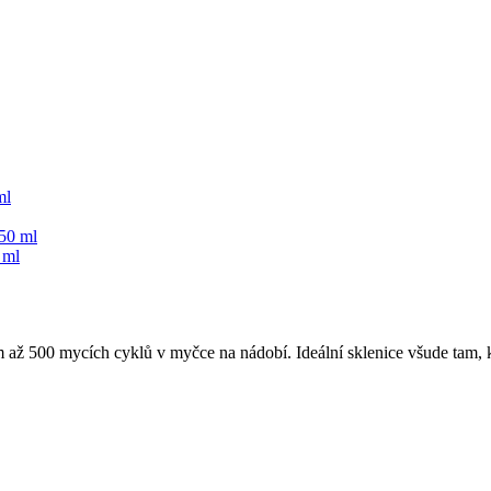
ml
 ml
m až 500 mycích cyklů v myčce na nádobí. Ideální sklenice všude tam, k