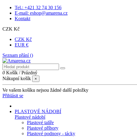
Tel.: +421 32 74 30 156
E-mail: eshop@amarena.cz
Kontakt
CZK Kč
CZK Kč
EUR €
Seznam přání (
)
0
Košík
/
Prázdný
Nákupní košík
×
Ve vašem košíku nejsou žádné další položky
Přihlásit se
PLASTOVÉ NÁDOBÍ
Plastové nádobí
Plastové talíře
Plastové příbory
Plastové podnosy - tácky