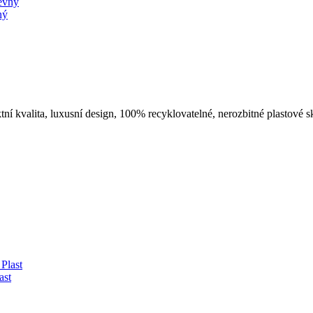
ný
í kvalita, luxusní design, 100% recyklovatelné, nerozbitné plastové sk
ast