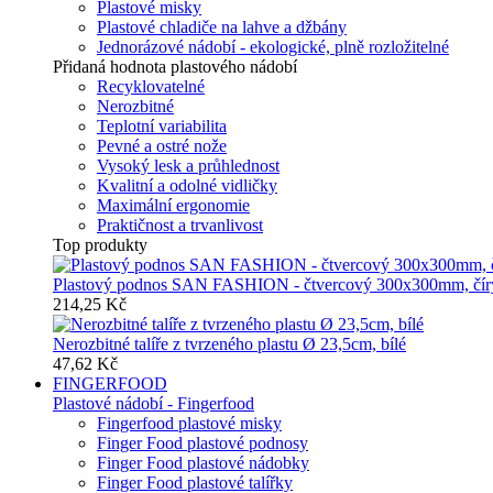
Plastové misky
Plastové chladiče na lahve a džbány
Jednorázové nádobí - ekologické, plně rozložitelné
Přidaná hodnota plastového nádobí
Recyklovatelné
Nerozbitné
Teplotní variabilita
Pevné a ostré nože
Vysoký lesk a průhlednost
Kvalitní a odolné vidličky
Maximální ergonomie
Praktičnost a trvanlivost
Top produkty
Plastový podnos SAN FASHION - čtvercový 300x300mm, čír
214,25 Kč
Nerozbitné talíře z tvrzeného plastu Ø 23,5cm, bílé
47,62 Kč
FINGERFOOD
Plastové nádobí - Fingerfood
Fingerfood plastové misky
Finger Food plastové podnosy
Finger Food plastové nádobky
Finger Food plastové talířky