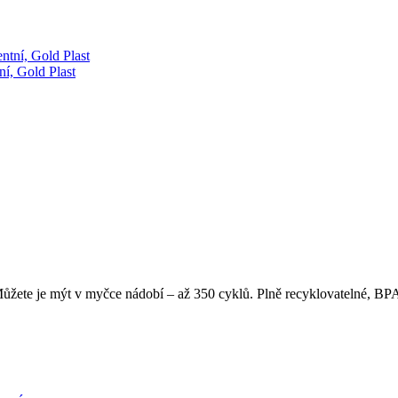
ní, Gold Plast
žete je mýt v myčce nádobí – až 350 cyklů. Plně recyklovatelné, BPA 