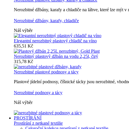
Nerozbitné džbány, karafy a chladiče na láhve, které lze mýt 
Nerozbitné džbány, karafy, chladiče
Náš výběr
Elegantní nerozbitný plastový chladič na víno
635,51 Kč
Nerozbitný plastový džbán na vodu 2,25l, čirý
315,78 Kč
Nerozbitné plastové podnosy a tácy
Plastové jídelní podnosy, číšnické tácky jsou nerozbitné, vho
Nerozbitné podnosy a tácy
Náš výběr
PROSTÍRÁNÍ
Prostírání z netkané textilie
Celoroční kolekce prostíraní z netkané textilie