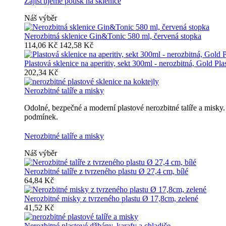
Zajišťujeme potisk na sklenice
Náš výběr
Nerozbitná sklenice Gin&Tonic 580 ml, červená stopka
114,06 Kč
142,58 Kč
Plastová sklenice na aperitiv, sekt 300ml - nerozbitná, Gold Pla
202,34 Kč
Nerozbitné talíře a misky
Odolné, bezpečné a moderní plastové nerozbitné talíře a misk
podmínek.
Nerozbitné talíře a misky
Náš výběr
Nerozbitné talíře z tvrzeného plastu Ø 27,4 cm, bílé
64,84 Kč
Nerozbitné misky z tvrzeného plastu Ø 17,8cm, zelené
41,52 Kč
Nerozbitné plastové džbány, karafy a chladiče