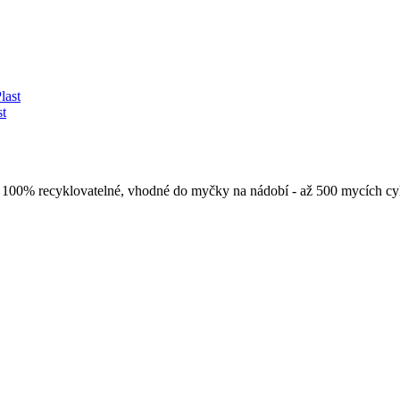
st
y. 100% recyklovatelné, vhodné do myčky na nádobí - až 500 mycích c