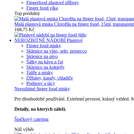
Fingerfood plastové příbory
Finger food víka
Top produkty
Malá plastová miska Clorofila na finger food, 15ml, transparent
168,75 Kč
NEROZBITNÉ NÁDOBÍ
Plastové
Finger food misky
Sklenice na víno, sekt, prosecco
Sklenice na pivo
Šálky na kávu a čaj
Sklenice na koktejly
Talíře a misky
Džbány, karafy, chladiče
Podnosy a tácy
Nerozbitné finger food misky
Pro dlouhodobé používání. Extrémní pevnost, krásný vzhled. Mů
Detaily, na kterých záleží.
Špičkový catering
Náš výběr