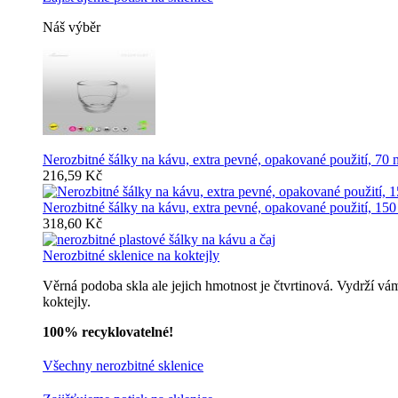
Náš výběr
Nerozbitné šálky na kávu, extra pevné, opakované použití, 70 
216,59 Kč
Nerozbitné šálky na kávu, extra pevné, opakované použití, 150
318,60 Kč
Nerozbitné sklenice na koktejly
Věrná podoba skla ale jejich hmotnost je čtvrtinová. Vydrží vá
koktejly.
100% recyklovatelné!
Všechny nerozbitné sklenice