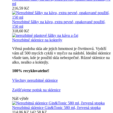
ml
216,59 Kč
Nerozbitné šálky na kávu, extra pevné, opakované použití,
150 ml
318,60 Kč
Nerozbitné sklenice na koktejly
Věrná podoba skla ale jejich hmotnost je čtvrtinová. Vydrží
vám až 500 mycích cyklů v myčce na nádobí. Ideální sklenice
všude tam, kde je použití skla nebezpečné. Různé sklenice na
alko, nealko a koktejly.
100% recyklovatelné!
Všechny nerozbitné sklenice
Zajišťujeme potisk na sklenice
Náš výběr
Nerozbitná sklenice Gin&Tonic 580 ml, červená stopka
114,06 Kč
142,58 Kč