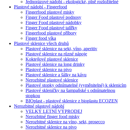
Jednorázové nádobí - ekologické, plně rozložitelné
Plastové nádobí - Fingerfood
Fingerfood plastové misky
Finger Food plastové podnosy
Finger Food plastové nádobky
Finger Food plastové talířky
Fingerfood plastové příbory
Finger food víka
Plastové sklenice všech druhů
Plastové sklenice na sekt, víno, aperitiv
Plastové sklenice na různé nápoje
Koktejlové plastové sklenice
Plastové sklenice na long drinky
Plastové sklenice na pivo
Plastové sklenice a šálky na kávu
Nerozbitné plastové sklenice
Plastové stopky odnímatelné (vyměnitelné) k sklenicím
Plastové skleničky na šampaňské s odnímatelnou
stopkou
BIOplast - plastové sklenice z bioplastu ECOZEN
Nerozbitné plastové nádobí
VELKÝ LETNÍ VÝPRODEJ
Nerozbitné finger food misky
Nerozbitné sklenice na víno, sekt, prosecco
Nerozbitné sklenice na pivo