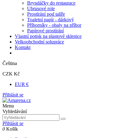
Bryndáčky do restaurace
Ubrusové role
Prostírání pod talíře
Toaletní papír - dárkový
Příborníky - obaly na příbor
Papírové prostírání
Vlastní potisk na plastové sklenice
Velkoobchodní solupráce
Kontakt
Čeština
CZK Kč
EUR €
Přihlásit se
Menu
Vyhledávání
Přihlásit se
0
Košík