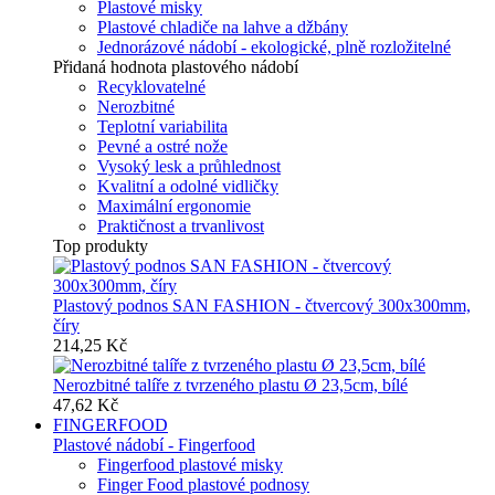
Plastové misky
Plastové chladiče na lahve a džbány
Jednorázové nádobí - ekologické, plně rozložitelné
Přidaná hodnota plastového nádobí
Recyklovatelné
Nerozbitné
Teplotní variabilita
Pevné a ostré nože
Vysoký lesk a průhlednost
Kvalitní a odolné vidličky
Maximální ergonomie
Praktičnost a trvanlivost
Top produkty
Plastový podnos SAN FASHION - čtvercový 300x300mm,
číry
214,25 Kč
Nerozbitné talíře z tvrzeného plastu Ø 23,5cm, bílé
47,62 Kč
FINGERFOOD
Plastové nádobí - Fingerfood
Fingerfood plastové misky
Finger Food plastové podnosy