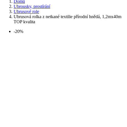
Domů
Ubrousky, prostírání
Ubrusové role
Ubrusová rolka z netkané textilie přírodní hnědá, 1,2mx40m
TOP kvalita
-20%