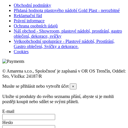
Obchodní podmínky
Přidaná hodnota plastového nádobí Gold Plast - nerozbitné
Reklamační řád
Právní informace
Ochrana osobních údajů
Náš obchod - Showroom, plastové nádobí, prostírání, gastro
oblečení, dekorace, svíčky
Velkoobchodní spolupráce - Plastové nádobí, Prostírání,
Gastro oblečení, Svíčky a dekorace.
Cookies
© Amarena s.r.o., Spoločnosť je zapísaná v OR OS Trenčín, Oddiel:
Sro, Vložka: 24187/R
Musíte se přihlásit nebo vytvořit účet
×
Uložte si produkty do svého seznamu přání, abyste si je mohli
později koupit nebo sdílet se svými přáteli.
E-mail
Heslo