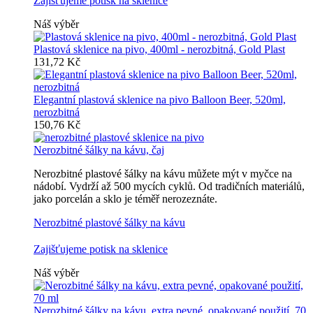
Zajišťujeme potisk na sklenice
Náš výběr
Plastová sklenice na pivo, 400ml - nerozbitná, Gold Plast
131,72 Kč
Elegantní plastová sklenice na pivo Balloon Beer, 520ml,
nerozbitná
150,76 Kč
Nerozbitné šálky na kávu, čaj
Nerozbitné plastové šálky na kávu můžete mýt v myčce na
nádobí. Vydrží až 500 mycích cyklů. Od tradičních materiálů,
jako porcelán a sklo je téměř nerozeznáte.
Nerozbitné plastové šálky na kávu
Zajišťujeme potisk na sklenice
Náš výběr
Nerozbitné šálky na kávu, extra pevné, opakované použití, 70