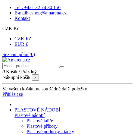
Tel.: +421 32 74 30 156
E-mail: eshop@amarena.cz
Kontakt
CZK Kč
CZK Kč
EUR €
Seznam přání (
0
)
0
Košík
/
Prázdný
Nákupní košík
×
Ve vašem košíku nejsou žádné další položky
Přihlásit se
PLASTOVÉ NÁDOBÍ
Plastové nádobí
Plastové talíře
Plastové příbory
Plastové podnosy - tácky