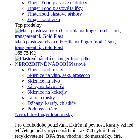
Finger Food plastové nádobky
Finger Food plastové talířky
Fingerfood plastové příbory
Finger food víka
Top produkty
Malá plastová miska Clorofila na finger food, 15ml,
transparentní, Gold Plast
168,75 Kč
NEROZBITNÉ NÁDOBÍ
Plastové
Finger food misky
Sklenice na víno, sekt, prosecco
Sklenice na pivo
Šálky na kávu a čaj
Sklenice na koktejly
Talíře a misky
Džbány, karafy, chladiče
Podnosy a tácy
Nerozbitné finger food misky
Pro dlouhodobé používání. Extrémní pevnost, krásný vzhled.
Můžete je mýt v myčce nádobí – až 350 cyklů. Plně
recyklovatelné, BPA free, vhodné i do mrazničky, čiré,