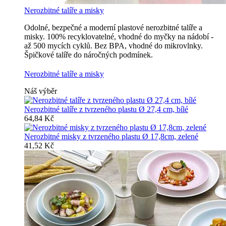
Nerozbitné talíře a misky
Odolné, bezpečné a moderní plastové nerozbitné talíře a
misky. 100% recyklovatelné, vhodné do myčky na nádobí -
až 500 mycích cyklů. Bez BPA, vhodné do mikrovlnky.
Špičkové talíře do náročných podmínek.
Nerozbitné talíře a misky
Náš výběr
Nerozbitné talíře z tvrzeného plastu Ø 27,4 cm, bílé
64,84 Kč
Nerozbitné misky z tvrzeného plastu Ø 17,8cm, zelené
41,52 Kč