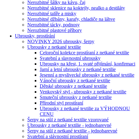
Nerozbitné šálky na kávu, čaj
Nerozbitné sklenice na koktejly, nealko a destiláty
Nerozbitné talíře a misky
Nerozbitné džbány, karafy, chladiče na láhve
Nerozbitné tácky, podnosy
Nerozbitné plastové příbory
Ubrousky, prostírání
NOVINKY 2026 ubrousky, šerpy
Ubrousky z netkané textilie
Celoroční kolekce prostíraní z netkané textilie
Svatební a slavnostní ubrousky
Ubrousky na křest, 1. svaté přijímání, konfirmaci
Jarní a letní ubrousky z netkané textilie
Jesenní a myslivecké ubrousky z netkané textilie
Vánoční ubrousky z netkané textilie
Dětské ubrousky z netkané textilie
Venkovský styl - ubrousky z netkané textilie
Smuteční ubrousky z netkané textilie
Přírodní styl prostíraní
Ubrousky z netkané textilie za VÝHODNOU
CENU
Šerpy na stůl z netkané textilie vzorované
Ubrousky z netkané textilie - jednobarevné
Šerpy na stůl z netkané textilie - jednobarevné
Svatební a slávnostní prostíraní