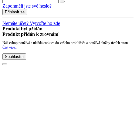
Zapomněli jste své heslo?
Přihlásit se
Nemáte účet? Vytvořte ho zde
Produkt byl přidán
Produkt přidán k zrovnání
Náš eshop používá a ukládá cookies do vašeho prohlížeče a používá služby třetích stran.
Číst více...
Souhlasím