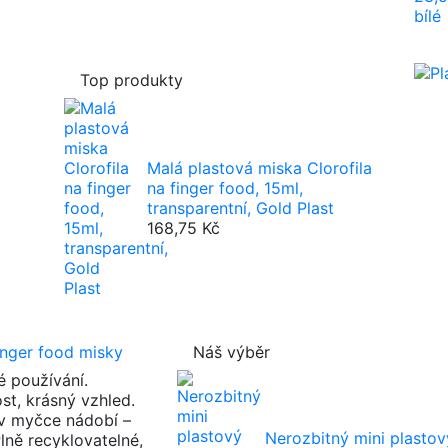
Top produkty
Malá plastová miska Clorofila
na finger food, 15ml,
transparentní, Gold Plast
168,75 Kč
inger food misky
Náš výběr
 používání.
st, krásný vzhled.
v myčce nádobí –
Nerozbitný mini plastový
lně recyklovatelné,