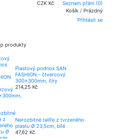
CZK Kč
Seznam přání (
0
)
Košík
/
Prázdný
Přihlásit se
p produkty
Plastový podnos SAN
FASHION - čtvercový
300x300mm, číry
214,25 Kč
Nerozbitné talíře z tvrzeného
plastu Ø 23,5cm, bílé
47,62 Kč