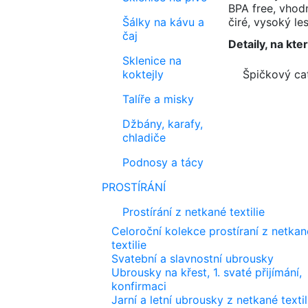
BPA free, vhod
Šálky na kávu a
čiré, vysoký les
čaj
Detaily, na kte
Sklenice na
koktejly
Špičkový ca
Talíře a misky
Džbány, karafy,
chladiče
Podnosy a tácy
PROSTÍRÁNÍ
Prostírání z netkané textilie
Celoroční kolekce prostíraní z netkan
textilie
Svatební a slavnostní ubrousky
Ubrousky na křest, 1. svaté přijímání,
konfirmaci
Jarní a letní ubrousky z netkané textil