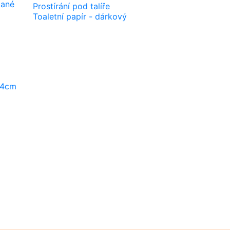
kané
Prostírání pod talíře
Toaletní papír - dárkový
44cm