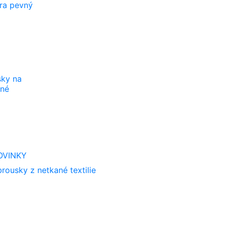
tra pevný
sky na
vné
OVINKY