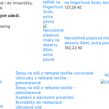
na fingerfood Sodo, ex
né i do mrazničky,
137,29 Kč
k.
rých záleží.
tering
Nerozbitné plastové mi
dezerty 90ml, extra pe
182,22 Kč
Šerpy na stůl z netkané textilie vzorované
N
Ubrousky z netkané textilie -
é
jednobarevné
Šerpy na stůl z netkané textilie -
jednobarevné
Svatební a slávnostní prostíraní
Bryndáčky do restaurace
ie
Ubrusové role